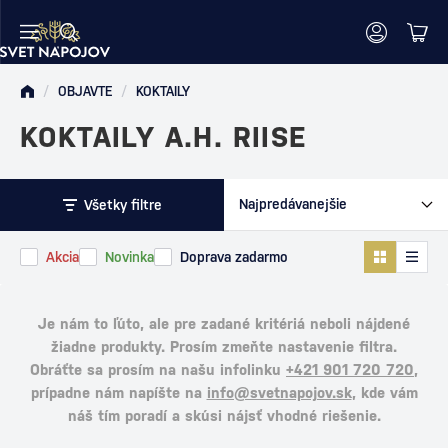
/
OBJAVTE
/
KOKTAILY
KOKTAILY A.H. RIISE
Všetky filtre
Akcia
Novinka
Doprava zadarmo
Je nám to ľúto, ale pre zadané kritériá neboli nájdené
žiadne produkty. Prosím zmeňte nastavenie filtra.
Obráťte sa prosím na našu infolinku
+421 901 720 720
,
prípadne nám napíšte na
info@svetnapojov.sk
, kde vám
náš tím poradí a skúsi nájsť vhodné riešenie.