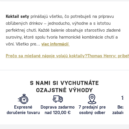
Koktail sety
prinášajú všetko, čo potrebuješ na prípravu
obľúbených drinkov – jednoducho, výhodne a s istotou
perfektnej chuti. Každé balenie obsahuje starostlivo zladené
suroviny, ktoré spolu tvoria harmonické kombinácie chutí a
vôní. Všetko pre…
viac informácií
Prečo sa miešané nápoje volajú koktaily?
Thomas Henry: príbeh
S NAMI SI VYCHUTNÁTE
OZAJSTNÉ VÝHODY
Expresné
Doprava zadarmo
7 predajní pre
Bezpe
doručenie tovaru
nad 120,00 €
osobný odber
zabalený
proti poš