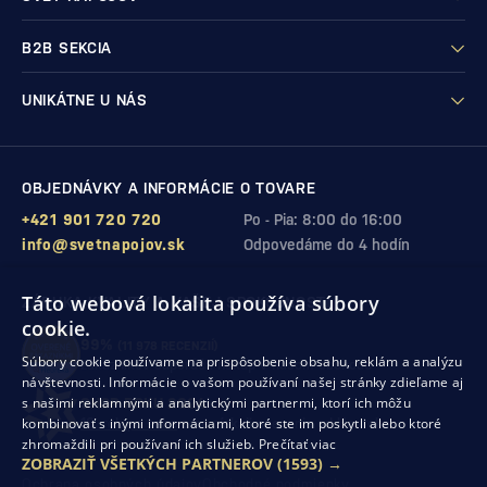
B2B SEKCIA
UNIKÁTNE U NÁS
OBJEDNÁVKY A INFORMÁCIE O TOVARE
+421 901 720 720
Po - Pia: 8:00 do 16:00
info@svetnapojov.sk
Odpovedáme do 4 hodín
Táto webová lokalita používa súbory
ZÁRUKA KVALITY A VAŠEJ SPOKOJNOSTI
cookie.
99%
(11 978 RECENZIÍ)
Súbory cookie používame na prispôsobenie obsahu, reklám a analýzu
zákazníkov odporúča nákup v našom obchode
návštevnosti. Informácie o vašom používaní našej stránky zdieľame aj
s našimi reklamnými a analytickými partnermi, ktorí ich môžu
SHOP ROKU 2024
kombinovať s inými informáciami, ktoré ste im poskytli alebo ktoré
10. rok po sebe
sme získali ocenenie od Heureka
zhromaždili pri používaní ich služieb.
Prečítať viac
ZOBRAZIŤ VŠETKÝCH PARTNEROV
(1593) →
Ochrana osobných údajov
Obchodné podmienky