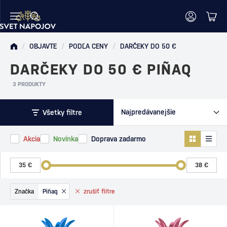
/
OBJAVTE
/
PODĽA CENY
/
DARČEKY DO 50 €
DARČEKY DO 50 € PIÑAQ
3 PRODUKTY
Všetky filtre
Akcia
Novinka
Doprava zadarmo
Značka
Piñaq
zrušiť
filtre