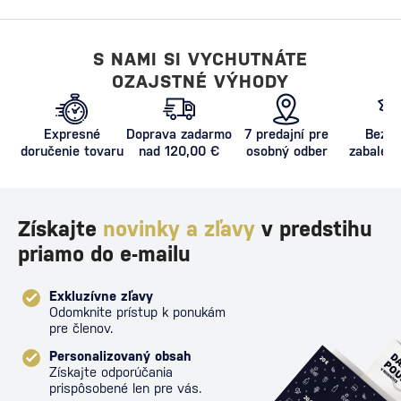
S NAMI SI VYCHUTNÁTE
OZAJSTNÉ VÝHODY
Expresné
Doprava zadarmo
7 predajní pre
Bezpe
doručenie tovaru
nad 120,00 €
osobný odber
zabalený
proti poš
Získajte
novinky a zľavy
v predstihu
priamo do e-mailu
Exkluzívne zľavy
Odomknite prístup k ponukám
pre členov.
Personalizovaný obsah
Získajte odporúčania
prispôsobené len pre vás.