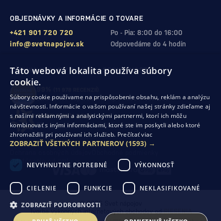
OBJEDNÁVKY A INFORMÁCIE O TOVARE
+421 901 720 720
Po - Pia: 8:00 do 16:00
info@svetnapojov.sk
Odpovedáme do 4 hodín
Táto webová lokalita používa súbory
ZÁRUKA KVALITY A VAŠEJ SPOKOJNOSTI
cookie.
99%
(11 978 RECENZIÍ)
Súbory cookie používame na prispôsobenie obsahu, reklám a analýzu
zákazníkov odporúča nákup v našom obchode
návštevnosti. Informácie o vašom používaní našej stránky zdieľame aj
s našimi reklamnými a analytickými partnermi, ktorí ich môžu
SHOP ROKU 2024
kombinovať s inými informáciami, ktoré ste im poskytli alebo ktoré
10. rok po sebe
sme získali ocenenie od Heureka
zhromaždili pri používaní ich služieb.
Prečítať viac
ZOBRAZIŤ VŠETKÝCH PARTNEROV
(1593) →
Ochrana osobných údajov
Obchodné podmienky
Odstúpenie od zmluvy
NEVYHNUTNE POTREBNÉ
VÝKONNOSŤ
CIELENIE
FUNKCIE
NEKLASIFIKOVANÉ
© 2026 Svet nápojov
ZOBRAZIŤ PODROBNOSTI
Tvorba výkonných internetových obchodov od
RIESENIA