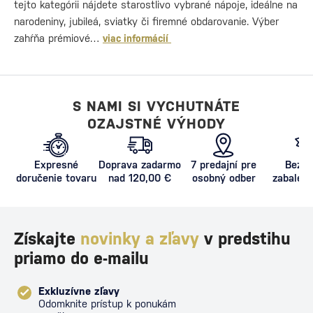
tejto kategórii nájdete starostlivo vybrané nápoje, ideálne na
narodeniny, jubileá, sviatky či firemné obdarovanie. Výber
zahŕňa prémiové…
viac informácií
S NAMI SI VYCHUTNÁTE
OZAJSTNÉ VÝHODY
Expresné
Doprava zadarmo
7 predajní pre
Bezpe
doručenie tovaru
nad 120,00 €
osobný odber
zabalený
proti poš
Získajte
novinky a zľavy
v predstihu
priamo do e-mailu
Exkluzívne zľavy
Odomknite prístup k ponukám