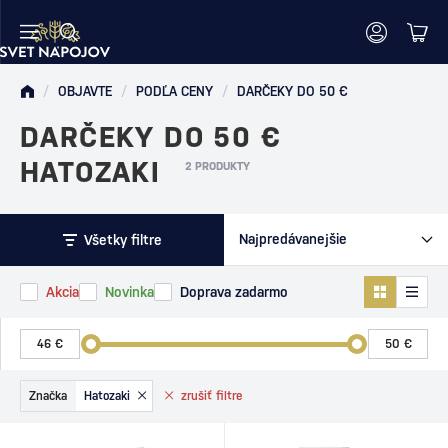
/
OBJAVTE
/
PODĽA CENY
/
DARČEKY DO 50 €
DARČEKY DO 50 €
HATOZAKI
2 PRODUKTY
Všetky filtre
Akcia
Novinka
Doprava zadarmo
Značka
Hatozaki
zrušiť
filtre