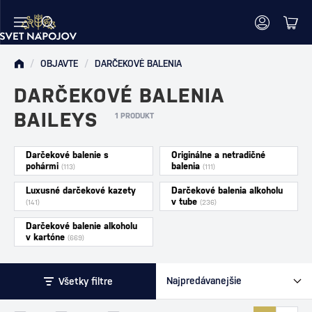
/
OBJAVTE
/
DARČEKOVÉ BALENIA
DARČEKOVÉ BALENIA
BAILEYS
1 PRODUKT
Darčekové balenie s
Originálne a netradičné
pohármi
balenia
(113)
(111)
Luxusné darčekové kazety
Darčekové balenia alkoholu
v tube
(141)
(236)
Darčekové balenie alkoholu
v kartóne
(669)
Všetky filtre