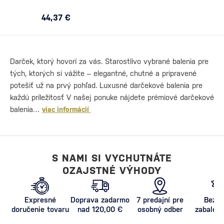
44,37 €
Darček, ktorý hovorí za vás. Starostlivo vybrané balenia pre
tých, ktorých si vážite – elegantné, chutné a pripravené
potešiť už na prvý pohľad. Luxusné darčekové balenia pre
každú príležitosť V našej ponuke nájdete prémiové darčekové
balenia…
viac informácií
S NAMI SI VYCHUTNÁTE
OZAJSTNÉ VÝHODY
Expresné
Doprava zadarmo
7 predajní pre
Bezpe
doručenie tovaru
nad 120,00 €
osobný odber
zabalený
proti poš