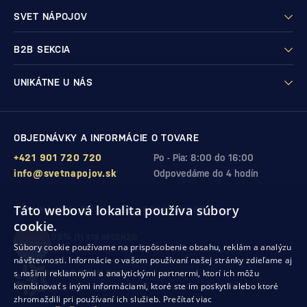
SVET NÁPOJOV
B2B SEKCIA
UNIKÁTNE U NÁS
OBJEDNÁVKY A INFORMÁCIE O TOVARE
+421 901 720 720
Po - Pia: 8:00 do 16:00
info@svetnapojov.sk
Odpovedáme do 4 hodín
Táto webová lokalita používa súbory
ZÁRUKA KVALITY A VAŠEJ SPOKOJNOSTI
cookie.
99%
(11 978 RECENZIÍ)
Súbory cookie používame na prispôsobenie obsahu, reklám a analýzu
zákazníkov odporúča nákup v našom obchode
návštevnosti. Informácie o vašom používaní našej stránky zdieľame aj
s našimi reklamnými a analytickými partnermi, ktorí ich môžu
SHOP ROKU 2024
kombinovať s inými informáciami, ktoré ste im poskytli alebo ktoré
10. rok po sebe
sme získali ocenenie od Heureka
zhromaždili pri používaní ich služieb.
Prečítať viac