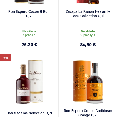
Ron Espero Cocoa & Rum
Zacapa La Pasion Heavenly
0,7l
Cask Collection 0,7l
Na sklade
Na sklade
7 predajní
3 predajne
26,30 €
84,90 €
-5%
Ron Espero Creole Caribbean
Dos Maderas Selección 0,7l
Orange 0,7l