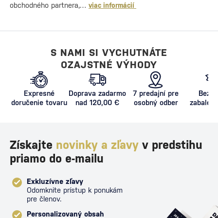
obchodného partnera,…
viac informácií
S NAMI SI VYCHUTNÁTE
OZAJSTNÉ VÝHODY
Expresné
Doprava zadarmo
7 predajní pre
Bezpe
doručenie tovaru
nad 120,00 €
osobný odber
zabalený
proti poš
Získajte
novinky a zľavy
v predstihu
priamo do e-mailu
Exkluzívne zľavy
Odomknite prístup k ponukám
pre členov.
Personalizovaný obsah