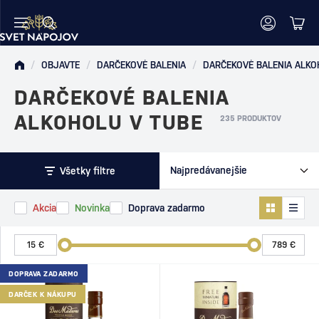
/
OBJAVTE
/
DARČEKOVÉ BALENIA
/
DARČEKOVÉ BALENIA
ALKOHOLU V TUBE
235 PRODUKTOV
Všetky filtre
Akcia
Novinka
Doprava zadarmo
DOPRAVA ZADARMO
DARČEK K NÁKUPU