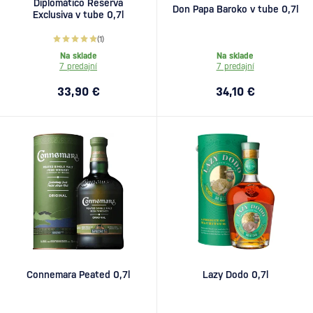
Diplomático Reserva
Don Papa Baroko v tube 0,7l
Exclusiva v tube 0,7l
(1)
Na sklade
Na sklade
7 predajní
7 predajní
33,90 €
34,10 €
Connemara Peated 0,7l
Lazy Dodo 0,7l