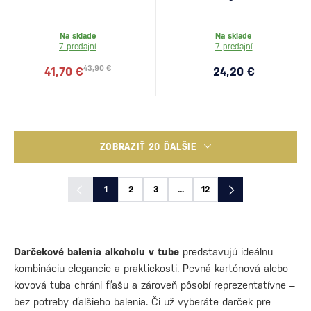
Na sklade
Na sklade
7 predajní
7 predajní
43,90 €
41,70 €
24,20 €
ZOBRAZIŤ 20 ĎALŠIE
1
2
3
...
12
Darčekové balenia alkoholu v tube
predstavujú ideálnu
kombináciu elegancie a praktickosti. Pevná kartónová alebo
kovová tuba chráni fľašu a zároveň pôsobí reprezentatívne –
bez potreby ďalšieho balenia. Či už vyberáte darček pre