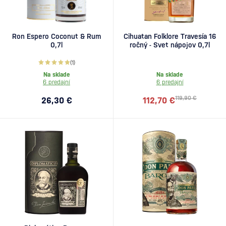
Ron Espero Coconut & Rum
Cihuatan Folklore Travesía 16
0,7l
ročný - Svet nápojov 0,7l
(1)
Na sklade
Na sklade
6 predajní
6 predajní
119,90 €
26,30 €
112,70 €