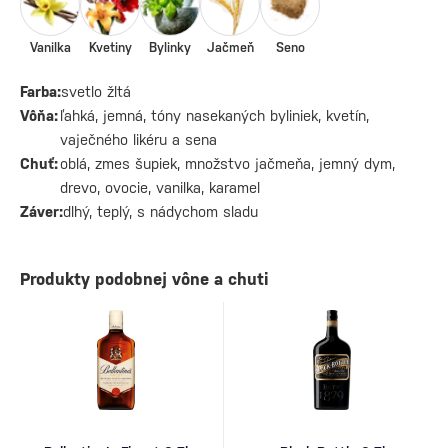
Vanilka
Kvetiny
Bylinky
Jačmeň
Seno
Farba:
svetlo žltá
Vôňa:
ľahká, jemná, tóny nasekaných byliniek, kvetín,
vaječného likéru a sena
Chuť:
oblá, zmes šupiek, množstvo jačmeňa, jemný dym,
drevo, ovocie, vanilka, karamel
Záver:
dlhý, teplý, s nádychom sladu
Produkty podobnej vône a chuti