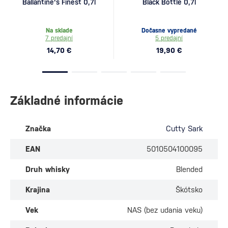
Ballantine's Finest 0,7l
Black Bottle 0,7l
Na sklade
Dočasne vypredané
7 predajní
5 predajní
14,70 €
19,90 €
Základné informácie
Značka
Cutty Sark
EAN
5010504100095
Druh whisky
Blended
Krajina
Škótsko
Vek
NAS (bez udania veku)