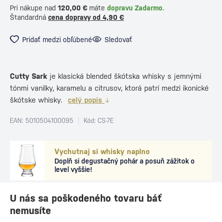
Pri nákupe nad
120,00 €
máte
dopravu Zadarmo
.
Štandardná
cena dopravy od 4,90 €
Pridať medzi obľúbené
Sledovať
Cutty Sark
je klasická blended škótska whisky s jemnými
tónmi vanilky, karamelu a citrusov, ktorá patrí medzi ikonické
škótske whisky.
celý popis
EAN: 5010504100095
Kód: CS-7E
Vychutnaj si whisky naplno
Doplň si degustačný pohár a posuň zážitok o
level vyššie!
U nás sa poškodeného tovaru báť
nemusíte