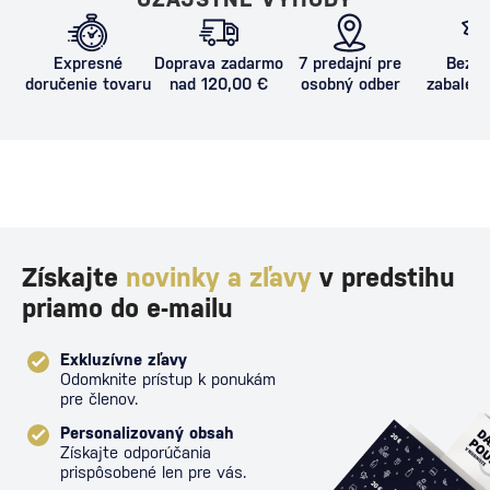
Expresné
Doprava zadarmo
7 predajní pre
Bezpe
doručenie tovaru
nad 120,00 €
osobný odber
zabalený
proti poš
Získajte
novinky a zľavy
v predstihu
priamo do e-mailu
Exkluzívne zľavy
Odomknite prístup k ponukám
pre členov.
Personalizovaný obsah
Získajte odporúčania
prispôsobené len pre vás.