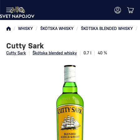
/
WHISKY
/
ŠKÓTSKA WHISKY
/
ŠKÓTSKA BLENDED WHISKY
/
Cutty Sark
Cutty Sark
Škótska blended whisky
0.7 l
40 %