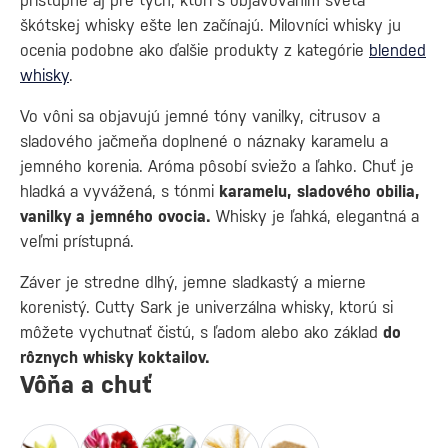
prístupné aj pre tých, ktorí s objavovaním sveta
škótskej whisky ešte len začínajú. Milovníci whisky ju
ocenia podobne ako ďalšie produkty z kategórie
blended
whisky
.
Vo vôni sa objavujú jemné tóny vanilky, citrusov a
sladového jačmeňa doplnené o náznaky karamelu a
jemného korenia. Aróma pôsobí sviežo a ľahko. Chuť je
hladká a vyvážená, s tónmi
karamelu, sladového obilia,
vanilky a jemného ovocia.
Whisky je ľahká, elegantná a
veľmi prístupná.
Záver je stredne dlhý, jemne sladkastý a mierne
korenistý. Cutty Sark je univerzálna whisky, ktorú si
môžete vychutnať čistú, s ľadom alebo ako základ
do
rôznych whisky koktailov.
Vôňa a chuť