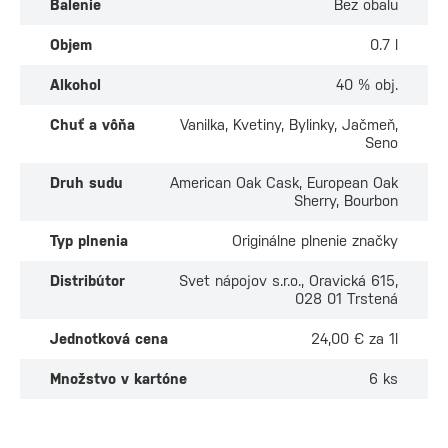
Balenie
Bez obalu
Objem
0.7 l
Alkohol
40 % obj.
Chuť a vôňa
Vanilka, Kvetiny, Bylinky, Jačmeň,
Seno
Druh sudu
American Oak Cask, European Oak
Sherry, Bourbon
Typ plnenia
Originálne plnenie značky
Distribútor
Svet nápojov s.r.o., Oravická 615,
028 01 Trstená
Jednotková cena
24,00 € za 1l
Množstvo v kartóne
6 ks