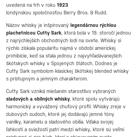
uvedená na trh v roku
1923
londýnskou spoločnosťou Berry Bros. & Rudd.
Názov whisky je inšpirovaný
legendárnou rýchlou
plachetnicou Cutty Sark
, ktorá bola v 19. storočí jednou
z najrýchlejších obchodných lodí na svete. Whisky si
rýchlo získala popularitu najmä v období americkej
prohibície, keď sa stala jednou z najvyhľadávanejších
škótskych whisky v Spojených štátoch. Dodnes je
Cutty Sark symbolom klasickej škótskej blended whisky
s prístupným a jemným charakterom.
Cutty Sark vzniká miešaním starostlivo vybraných
sladových a obilných whisky
, ktoré spolu vytvárajú
harmonický a vyvážený chuťový profil. Whisky zreje v
dubových sudoch, ktoré jej dodávajú jemné tóny
vanilky, karamelu a sladového obilia. Vďaka svojej
ľahkosti a sviežosti patrí medzi whisky, ktoré sú veľmi