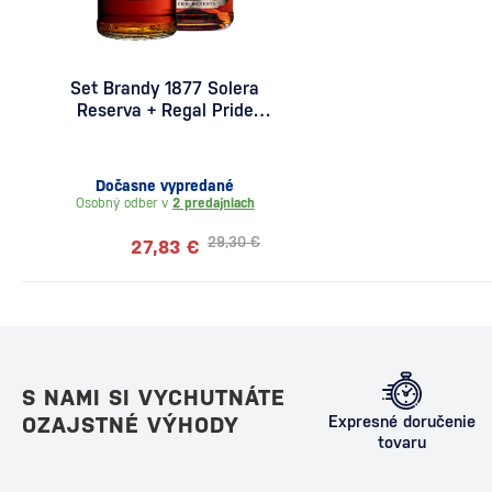
Set Brandy 1877 Solera
Reserva + Regal Pride
VSOP
Dočasne vypredané
Osobný odber v
2 predajniach
29,30 €
27,83 €
S NAMI SI VYCHUTNÁTE
OZAJSTNÉ VÝHODY
Expresné doručenie
tovaru