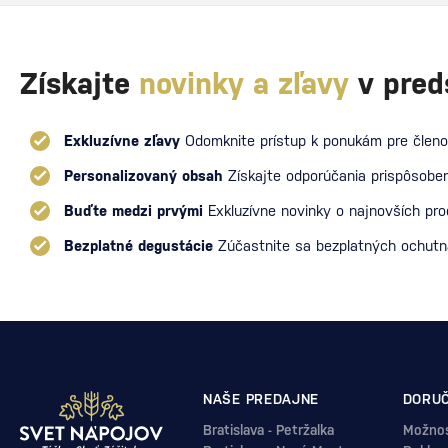
Získajte
novinky a zľavy
v pred
Exkluzívne zľavy
Odomknite prístup k ponukám pre členo
Personalizovaný obsah
Získajte odporúčania prispôsoben
Buďte medzi prvými
Exkluzívne novinky o najnovších pr
Bezplatné degustácie
Zúčastnite sa bezplatných ochut
NAŠE PREDAJNE
DORUČ
Bratislava - Petržalka
Možnos