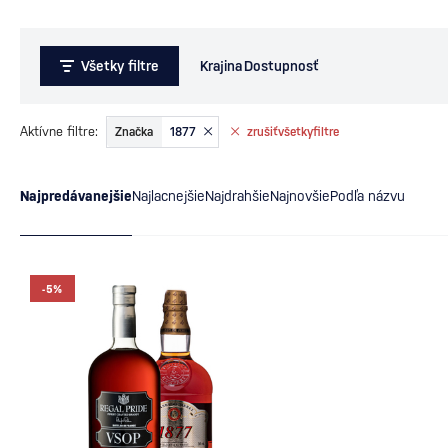
Všetky filtre
Krajina
Dostupnosť
Aktívne filtre:
Značka
1877
zrušiť
všetky
filtre
Najpredávanejšie
Najlacnejšie
Najdrahšie
Najnovšie
Podľa názvu
-5%