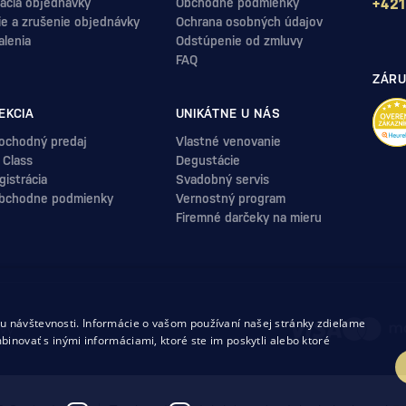
ácia objednávky
Obchodné podmienky
+421
ie a zrušenie objednávky
Ochrana osobných údajov
alenia
Odstúpenie od zmluvy
FAQ
ZÁRU
EKCIA
UNIKÁTNE U NÁS
ochodný predaj
Vlastné venovanie
 Class
Degustácie
istrácia
Svadobný servis
bchodne podmienky
Vernostný program
Firemné darčeky na mieru
.
 návštevnosti. Informácie o vašom používaní našej stránky zdieľame
uvy
binovať s inými informáciami, ktoré ste im poskytli alebo ktoré