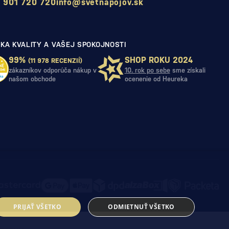
 901 720 720
info@svetnapojov.sk
KA KVALITY A VAŠEJ SPOKOJNOSTI
99%
SHOP ROKU 2024
(11 978 RECENZIÍ)
zákazníkov odporúča nákup v
10. rok po sebe
sme získali
našom obchode
ocenenie od Heureka
PRIJAŤ VŠETKO
ODMIETNUŤ VŠETKO