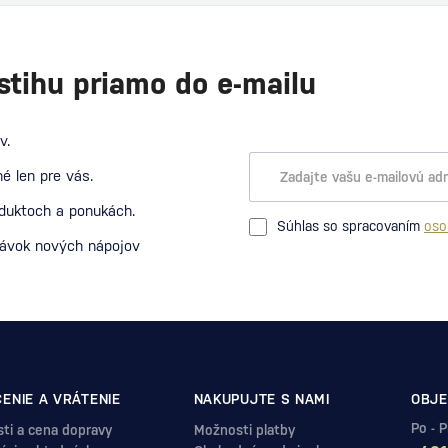
stihu priamo do e-mailu
v.
é len pre vás.
oduktoch a ponukách.
Súhlas so spracovaním
oso
návok nových nápojov
ENIE A VRÁTENIE
NAKUPUJTE S NAMI
OBJE
Po - 
ti a cena dopravy
Možnosti platby