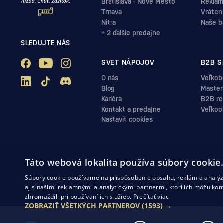
Bratislava - Nové Mesto
Reklam
Trnava
Vráten
Nitra
Naše b
+ 2 ďalšie predajne
SLEDUJTE NÁS
SVET NÁPOJOV
B2B S
O nás
Veľkob
Blog
Master
Kariéra
B2B reg
Kontakt a predajne
Veľkoo
Nastaviť cookies
Táto webová lokalita používa súbory cookie
Súbory cookie používame na prispôsobenie obsahu, reklám a analýzu
Ochrana osobných údajov
Obchodné podmienky
Odstúpenie od zml
aj s našimi reklamnými a analytickými partnermi, ktorí ich môžu kom
zhromaždili pri používaní ich služieb.
Prečítať viac
ZOBRAZIŤ VŠETKÝCH PARTNEROV
(1593) →