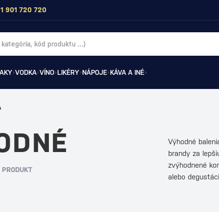
1 901 720 720
AKY
VODKA
VÍNO
LIKÉRY
NÁPOJE
KÁVA A INÉ
A
ODNÉ
Výhodné baleni
brandy za lepši
zvýhodnené kom
1 PRODUKT
alebo degustá