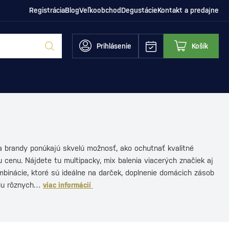
Registrácia
Blog
Veľkoobchod
Degustácie
Kontakt a predajne
Prihlásenie
Košík
a brandy ponúkajú skvelú možnosť, ako ochutnať kvalitné
u cenu. Nájdete tu multipacky, mix balenia viacerých značiek aj
binácie, ktoré sú ideálne na darček, doplnenie domácich zásob
ciu rôznych…
viac informácií