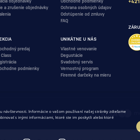
ácia objednávky
Obchodné podmienky
+421
ie a zrušenie objednávky
Ochrana osobných údajov
alenia
Odstúpenie od zmluvy
FAQ
ZÁRU
EKCIA
UNIKÁTNE U NÁS
ochodný predaj
Vlastné venovanie
 Class
Degustácie
istrácia
Svadobný servis
bchodne podmienky
Vernostný program
Firemné darčeky na mieru
.
 návštevnosti. Informácie o vašom používaní našej stránky zdieľame
uvy
binovať s inými informáciami, ktoré ste im poskytli alebo ktoré