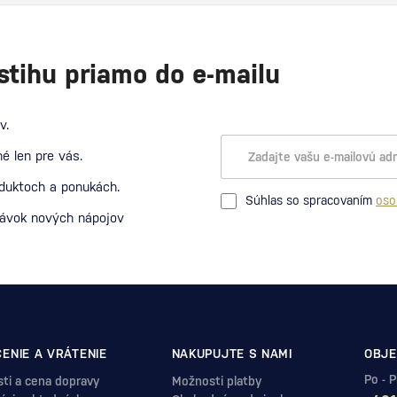
stihu priamo do e-mailu
v.
é len pre vás.
oduktoch a ponukách.
Súhlas so spracovaním
oso
návok nových nápojov
ENIE A VRÁTENIE
NAKUPUJTE S NAMI
OBJE
Po - 
ti a cena dopravy
Možnosti platby