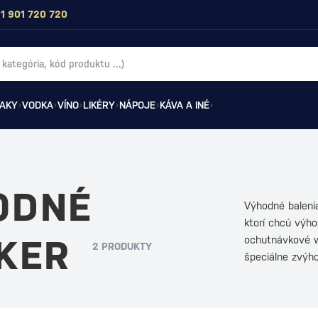
1 901 720 720
AKY
VODKA
VÍNO
LIKÉRY
NÁPOJE
KÁVA A INÉ
ODNÉ
Výhodné balenia
ktorí chcú výho
SKER
ochutnávkové w
2 PRODUKTY
špeciálne zvýh