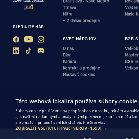
Bratislava - Nové Mesto
Reklam
Trnava
Vráten
Nitra
Naše b
+ 2 ďalšie predajne
SLEDUJTE NÁS
SVET NÁPOJOV
B2B S
O nás
Veľkob
Blog
Master
Kariéra
B2B reg
Kontakt a predajne
Veľkoo
Nastaviť cookies
Táto webová lokalita používa súbory cookie
Súbory cookie používame na prispôsobenie obsahu, reklám a analýzu
Ochrana osobných údajov
Obchodné podmienky
Odstúpenie od zml
aj s našimi reklamnými a analytickými partnermi, ktorí ich môžu kom
zhromaždili pri používaní ich služieb.
Prečítať viac
ZOBRAZIŤ VŠETKÝCH PARTNEROV
(1593) →