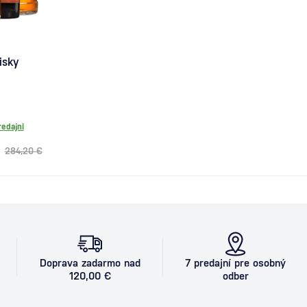
isky
redajni
284,20 €
Doprava zadarmo nad
7 predajní pre osobný
120,00 €
odber