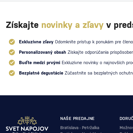
Získajte
novinky a zľavy
v pred
Exkluzívne zľavy
Odomknite prístup k ponukám pre členo
Personalizovaný obsah
Získajte odporúčania prispôsoben
Buďte medzi prvými
Exkluzívne novinky o najnovších pr
Bezplatné degustácie
Zúčastnite sa bezplatných ochut
NAŠE PREDAJNE
DORUČ
Bratislava - Petržalka
Možnos