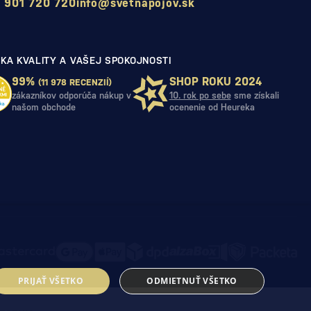
 901 720 720
info@svetnapojov.sk
KA KVALITY A VAŠEJ SPOKOJNOSTI
99%
SHOP ROKU 2024
(11 978 RECENZIÍ)
zákazníkov odporúča nákup v
10. rok po sebe
sme získali
našom obchode
ocenenie od Heureka
PRIJAŤ VŠETKO
ODMIETNUŤ VŠETKO