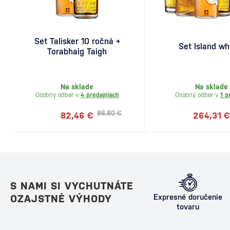
Set Talisker 10 ročná +
Set Island wh
Torabhaig Taigh
Na sklade
Na sklade
Osobný odber v
4 predajniach
Osobný odber v
1 p
86,80 €
82,46 €
264,31 €
S NAMI SI VYCHUTNÁTE
OZAJSTNÉ VÝHODY
Expresné doručenie
tovaru