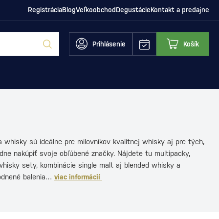
Registrácia
Blog
Veľkoobchod
Degustácie
Kontakt a predajne
Prihlásenie
Košík
 whisky sú ideálne pre milovníkov kvalitnej whisky aj pre tých,
dne nakúpiť svoje obľúbené značky. Nájdete tu multipacky,
hisky sety, kombinácie single malt aj blended whisky a
odnené balenia…
viac informácií