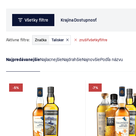
Všetky filtre
Krajina
Dostupnosť
Aktívne filtre:
Značka
Talisker
zrušiť
všetky
filtre
Najpredávanejšie
Najlacnejšie
Najdrahšie
Najnovšie
Podľa názvu
-5%
-7%