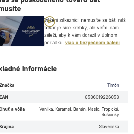
musíte
Vážení zákazníci, nemusíte sa báť, náš
tovar je síce krehký, ale veľmi nám
záleží, aby k vám dorazil v úplnom
poriadku.
viac o bezpečnom balení
kladné informácie
Značka
Timón
EAN
8586019226058
Chuť a vôňa
Vanilka, Karamel, Banán, Maslo, Tropická,
Sušienky
Krajina
Slovensko