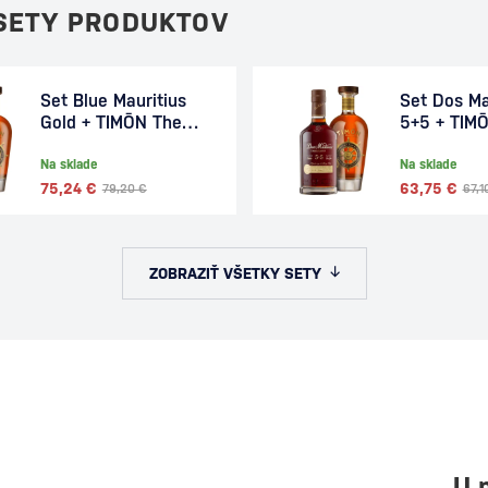
 SETY PRODUKTOV
Set Blue Mauritius
Set Dos M
Gold + TIMŌN The
5+5 + TIM
Spirit Of Adventure
Spirit Of 
Na sklade
Na sklade
75,24 €
63,75 €
79,20 €
67,1
ZOBRAZIŤ VŠETKY SETY
U 