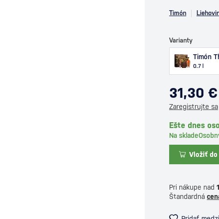
Timón
Liehovi
Varianty
Timón Th
0.7 l
31,30 €
Zaregistrujte sa
Ešte dnes oso
Na sklade
Osobn
Vložiť do
Pri nákupe nad
Štandardná
cen
Pridať medz