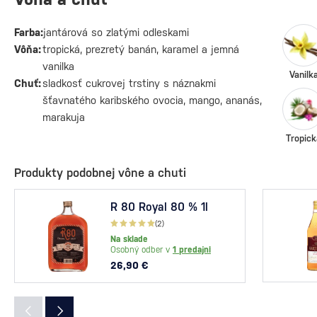
Farba:
jantárová so zlatými odleskami
Vôňa:
tropická, prezretý banán, karamel a jemná
vanilka
Vanilk
Chuť:
sladkosť cukrovej trstiny s náznakmi
šťavnatého karibského ovocia, mango, ananás,
marakuja
Tropick
Produkty podobnej vône a chuti
R 80 Royal 80 % 1l
(2)
Na sklade
Osobný odber v
1 predajni
26,90 €