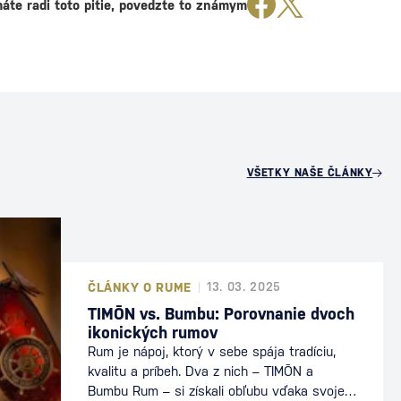
áte radi toto pitie, povedzte to známym
VŠETKY NAŠE ČLÁNKY
ČLÁNKY O RUME
13. 03. 2025
TIMŌN vs. Bumbu: Porovnanie dvoch
ikonických rumov
Rum je nápoj, ktorý v sebe spája tradíciu,
kvalitu a príbeh. Dva z nich – TIMŌN a
Bumbu Rum – si získali obľubu vďaka svojej