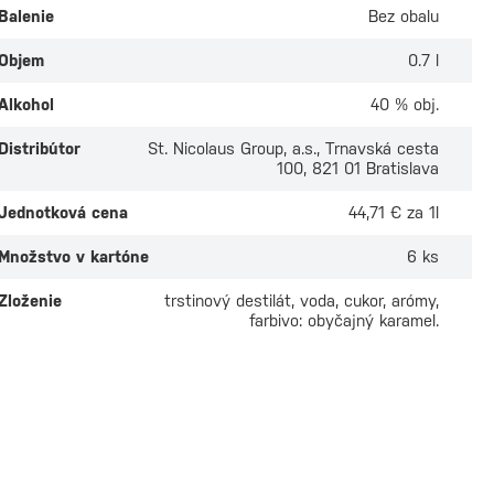
Balenie
Bez obalu
Objem
0.7 l
Alkohol
40 % obj.
Distribútor
St. Nicolaus Group, a.s., Trnavská cesta
100, 821 01 Bratislava
Jednotková cena
44,71 € za 1l
Množstvo v kartóne
6 ks
Zloženie
trstinový destilát, voda, cukor, arómy,
farbivo: obyčajný karamel.
di Spiced 1l
Bacardi Spiced 0,
ade
Na sklade
 odber v
2 predajniach
Osobný odber v
7 predaj
 €
17,20 €