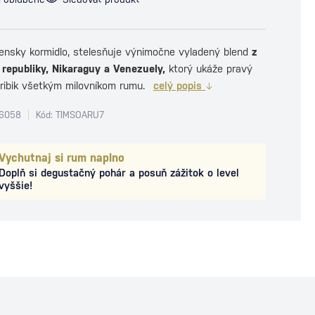
ensky kormidlo, stelesňuje výnimočne vyladený blend
z
republiky, Nikaraguy a Venezuely,
ktorý ukáže pravý
ribik všetkým milovníkom rumu.
celý popis
26058
Kód: TIMSOARU7
Vychutnaj si rum naplno
Doplň si degustačný pohár a posuň zážitok o level
vyššie!