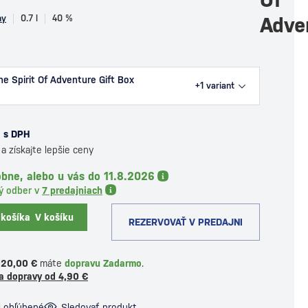
ny
0.7 l
40 %
Adve
e Spirit Of Adventure Gift Box
+1
variant
s DPH
a získajte lepšie ceny
bne, alebo u vás do 11.8.2026
ý odber v
7 predajniach
 košíka
V košíku
REZERVOVAŤ V PREDAJNI
120,00 €
máte
dopravu Zadarmo
.
a dopravy od 4,90 €
i obľúbené
Sledovať produkt