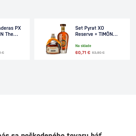
aderas PX
Set Pyrat XO
ŌN The
Reserve + TIMŌN
Adventure
The Spirit Of
Adventure
Na sklade
60,71 €
0 €
63,90 €
nás sa poškodeného tovaru báť