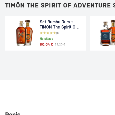
TIMŌN THE SPIRIT OF ADVENTURE
Set Bumbu Rum +
TIMŌN The Spirit Of
Adventure
(1)
Na sklade
60,04 €
63,20 €
Popis