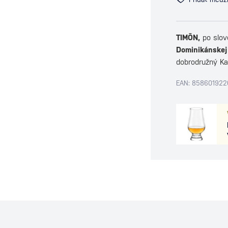
TIMŌN,
po slov
Dominikánskej 
dobrodružný Ka
EAN: 85860192