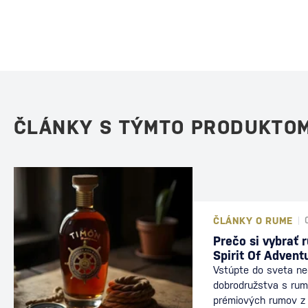
ČLÁNKY S TÝMTO PRODUKTO
ČLÁNKY O RUME
Prečo si vybrať 
Spirit Of Advent
Vstúpte do sveta n
dobrodružstva s ru
prémiových rumov z 