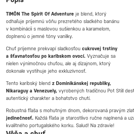
TIMŌN The Spirit Of Adventure
je blend, ktorý
odhaľuje príjemnú vôňu prezretého sladkého banánu
v kombinácii s maslovou sušienkou a karamelom,
doplnenú o jemné tóny vanilky.
Chuť príjemne prekvapí sladkosťou
cukrovej trstiny
a šťavnatosťou po karibskom ovocí.
Vyznačuje sa
nielen výnimočnou chuťou, ale aj dizajnom, ktorý
dokonale vystihuje jeho exkluzívnosť.
Tento karibský blend
z Dominikánskej republiky,
Nikaraguy a Venezuely,
vyrobených tradičnou Pot Still dest
autentický charakter a bohatstvo chutí​.
Robustná fľaša s mohutným dnom, dekorovaná pravým zla
jedinečnosť.
Každá fľaša je starostlivo ručne naplnená a 
kvalitného portugalského korku. Salud! Na zdravie!
Vôňa a chuť