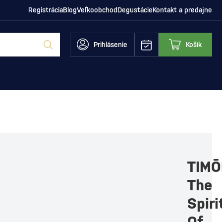
Registrácia
Blog
Veľkoobchod
Degustácie
Kontakt a predajne
Prihlásenie
Košík
TIM
The
Spiri
Of