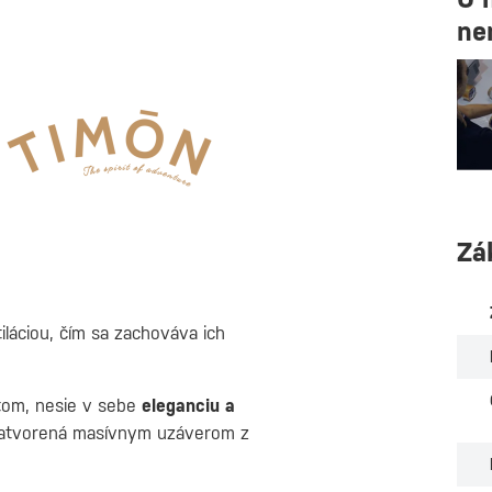
ne
Zá
iláciou, čím sa zachováva ich
tom, nesie v sebe
eleganciu a
uzatvorená masívnym uzáverom z