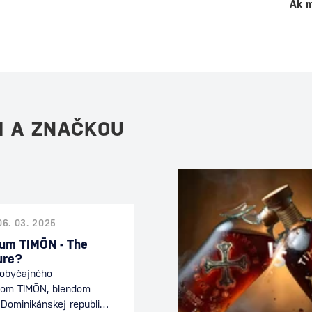
Ak m
M A ZNAČKOU
06. 03. 2025
rum TIMŌN - The
ure?
eobyčajného
mom TIMŌN, blendom
Dominikánskej republiky,