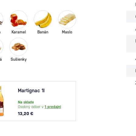
a
Karamel
Banán
Maslo
á
Sušienky
Martignac 1l
Bacar
Na sklade
Na skl
Osobný odber v
1 predajni
Osobný
13,20 €
22,80