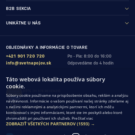
B2B SEKCIA
UNIKÁTNE U NÁS
OBJEDNÁVKY A INFORMÁCIE O TOVARE
+421 901 720 720
Po - Pia: 8:00 do 16:00
info@svetnapojov.sk
Odpovedáme do 4 hodín
Táto webová lokalita používa súbory
ZÁRUKA KVALITY A VAŠEJ SPOKOJNOSTI
cookie.
99%
(11 978 RECENZIÍ)
Súbory cookie používame na prispôsobenie obsahu, reklám a analýzu
zákazníkov odporúča nákup v našom obchode
návštevnosti. Informácie o vašom používaní našej stránky zdieľame aj
s našimi reklamnými a analytickými partnermi, ktorí ich môžu
SHOP ROKU 2024
kombinovať s inými informáciami, ktoré ste im poskytli alebo ktoré
10. rok po sebe
sme získali ocenenie od Heureka
zhromaždili pri používaní ich služieb.
Prečítať viac
ZOBRAZIŤ VŠETKÝCH PARTNEROV
(1593) →
Ochrana osobných údajov
Obchodné podmienky
Odstúpenie od zmluvy