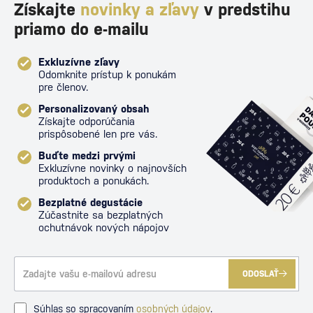
Získajte
novinky a zľavy
v predstihu
priamo do e-mailu
Exkluzívne zľavy
Odomknite prístup k ponukám
pre členov.
Personalizovaný obsah
Získajte odporúčania
prispôsobené len pre vás.
Buďte medzi prvými
Exkluzívne novinky o najnovších
produktoch a ponukách.
Bezplatné degustácie
Zúčastnite sa bezplatných
ochutnávok nových nápojov
ODOSLAŤ
Súhlas so spracovaním
osobných údajov
.