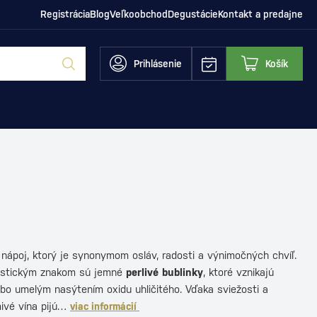
Registrácia
Blog
Veľkoobchod
Degustácie
Kontakt a predajne
Prihlásenie
Košík
 nápoj, ktorý je synonymom osláv, radosti a výnimočných chvíľ.
istickým znakom sú jemné
perlivé bublinky
, ktoré vznikajú
bo umelým nasýtením oxidu uhličitého. Vďaka sviežosti a
mivé vína pijú…
viac informácií