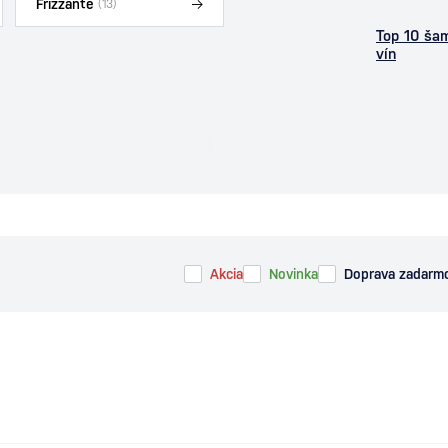
Frizzante
(13)
Top 10 ša
vín
Akcia
Novinka
Doprava zadarm