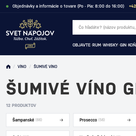
Objednávky a informácie o tovare (Po - Pia: 8:00 do 16:00)
+42
OBJAVTE
RUM
WHISKY
GIN
KOŇ
/
VÍNO
/
ŠUMIVÉ VÍNO
ŠUMIVÉ VÍNO G
12 PRODUKTOV
Šampanské
Prosecco
(66)
(56)