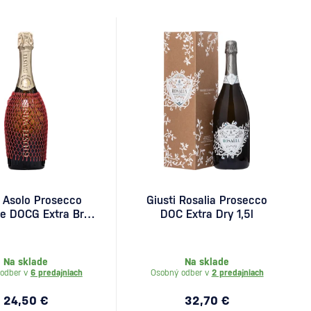
i Asolo Prosecco
Giusti Rosalia Prosecco
re DOCG Extra Brut
DOC Extra Dry 1,5l
aziana Grassini -
nolog 0,75l
Na sklade
Na sklade
odber v
6 predajniach
Osobný odber v
2 predajniach
24,50 €
32,70 €