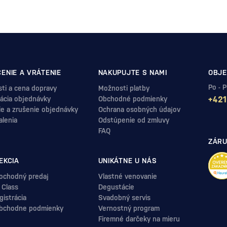
ENIE A VRÁTENIE
NAKUPUJTE S NAMI
OBJE
Po - 
ti a cena dopravy
Možnosti platby
ácia objednávky
Obchodné podmienky
+421
ie a zrušenie objednávky
Ochrana osobných údajov
alenia
Odstúpenie od zmluvy
FAQ
ZÁRU
EKCIA
UNIKÁTNE U NÁS
ochodný predaj
Vlastné venovanie
 Class
Degustácie
istrácia
Svadobný servis
bchodne podmienky
Vernostný program
Firemné darčeky na mieru