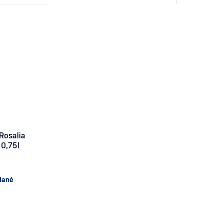
Rosalia
 0,75l
dané