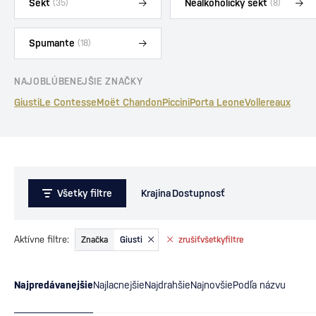
Sekt
Nealkoholický sekt
(35)
(8)
Spumante
(18)
NAJOBLÚBENEJŠIE ZNAČKY
Giusti
Le Contesse
Moët Chandon
Piccini
Porta Leone
Vollereaux
Všetky filtre
Krajina
Dostupnosť
Aktívne filtre:
Značka
Giusti
zrušiť
všetky
filtre
Najpredávanejšie
Najlacnejšie
Najdrahšie
Najnovšie
Podľa názvu