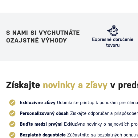
S NAMI SI VYCHUTNÁTE
OZAJSTNÉ VÝHODY
Expresné doručenie
tovaru
Získajte
novinky a zľavy
v pred
Exkluzívne zľavy
Odomknite prístup k ponukám pre členo
Personalizovaný obsah
Získajte odporúčania prispôsoben
Buďte medzi prvými
Exkluzívne novinky o najnovších pr
Bezplatné degustácie
Zúčastnite sa bezplatných ochut