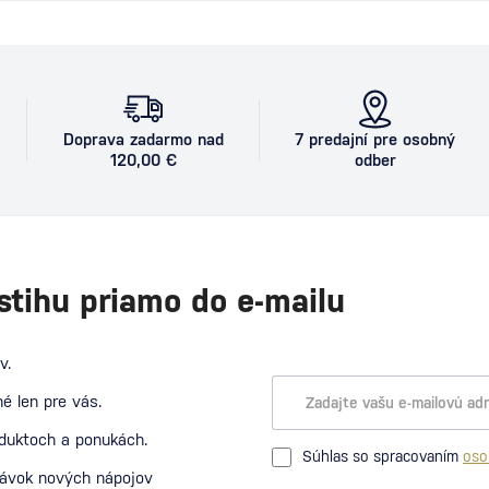
Doprava zadarmo nad
7 predajní pre osobný
120,00 €
odber
stihu priamo do e-mailu
v.
é len pre vás.
oduktoch a ponukách.
Súhlas so spracovaním
oso
návok nových nápojov