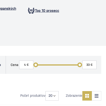
mpanských
Top 10 prosecc
o
Cena
Počet produktov
Zobrazenie