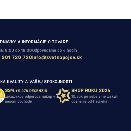
DNÁVKY A INFORMÁCIE O TOVARE
Pia: 8:00 do 16:00
Odpovedáme do 4 hodín
 901 720 720
info@svetnapojov.sk
KA KVALITY A VAŠEJ SPOKOJNOSTI
99%
SHOP ROKU 2024
(11 978 RECENZIÍ)
zákazníkov odporúča nákup v
10. rok po sebe
sme získali
našom obchode
ocenenie od Heureka