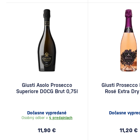
Giusti Asolo Prosecco
Giusti Prosecco 
Superiore DOCG Brut 0,75l
Rosé Extra Dry
Dočasne vypredané
Dočasne vypre
Osobný odber v
4 predajniach
11,90 €
11,20 €