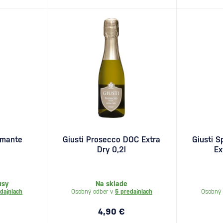
umante
Giusti Prosecco DOC Extra
Giusti S
Dry 0,2l
Ex
usy
Na sklade
dajniach
Osobný odber v
5 predajniach
Osobný 
4,90 €