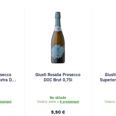
osecco
Giusti Rosalia Prosecco
Giust
xtra Dry
DOC Brut 0,75l
Superio
od Gr
E
Na sklade
dajniach
Osobný odber v
6 predajniach
Osobný 
9,90 €