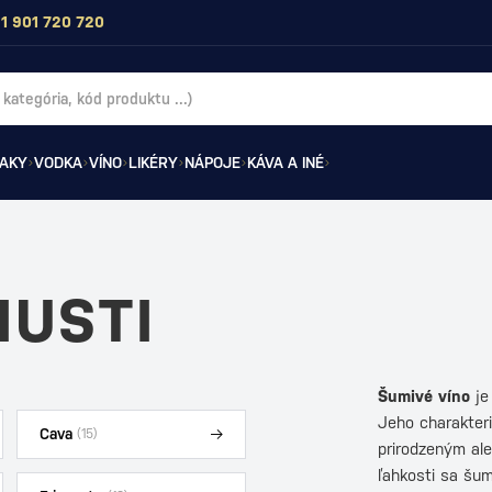
1 901 720 720
AKY
VODKA
VÍNO
LIKÉRY
NÁPOJE
KÁVA A INÉ
IUSTI
Šumivé víno
je
Jeho charakter
Cava
(15)
prirodzeným ale
ľahkosti sa šu