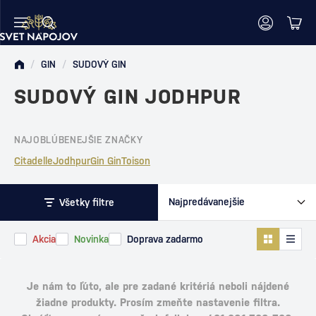
/
GIN
/
SUDOVÝ GIN
SUDOVÝ GIN JODHPUR
NAJOBLÚBENEJŠIE ZNAČKY
Citadelle
Jodhpur
Gin Gin
Toison
Všetky filtre
Akcia
Novinka
Doprava zadarmo
Je nám to ľúto, ale pre zadané kritériá neboli nájdené
žiadne produkty. Prosím zmeňte nastavenie filtra.