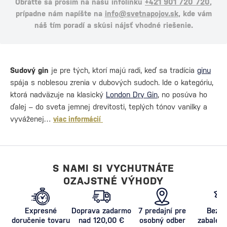
Obráťte sa prosím na našu infolinku
+421 901 720 720
,
prípadne nám napíšte na
info@svetnapojov.sk
, kde vám
náš tím poradí a skúsi nájsť vhodné riešenie.
Sudový gin
je pre tých, ktorí majú radi, keď sa tradícia
ginu
spája s noblesou zrenia v dubových sudoch. Ide o kategóriu,
ktorá nadväzuje na klasický
London Dry Gin
, no posúva ho
ďalej – do sveta jemnej drevitosti, teplých tónov vanilky a
vyváženej…
viac informácií
S NAMI SI VYCHUTNÁTE
OZAJSTNÉ VÝHODY
Expresné
Doprava zadarmo
7 predajní pre
Bezpe
doručenie tovaru
nad 120,00 €
osobný odber
zabalený