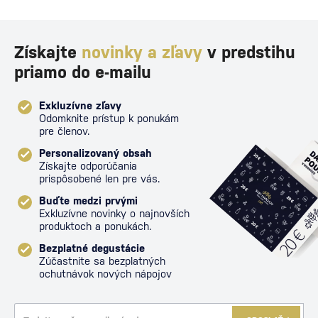
proti poš
Získajte
novinky a zľavy
v predstihu
priamo do e-mailu
Exkluzívne zľavy
Odomknite prístup k ponukám
pre členov.
Personalizovaný obsah
Získajte odporúčania
prispôsobené len pre vás.
Buďte medzi prvými
Exkluzívne novinky o najnovších
produktoch a ponukách.
Bezplatné degustácie
Zúčastnite sa bezplatných
ochutnávok nových nápojov