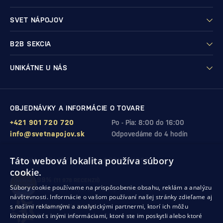
SVET NÁPOJOV
B2B SEKCIA
UNIKÁTNE U NÁS
OBJEDNÁVKY A INFORMÁCIE O TOVARE
+421 901 720 720
Po - Pia: 8:00 do 16:00
info@svetnapojov.sk
Odpovedáme do 4 hodín
Táto webová lokalita používa súbory
ZÁRUKA KVALITY A VAŠEJ SPOKOJNOSTI
cookie.
99%
(11 978 RECENZIÍ)
Súbory cookie používame na prispôsobenie obsahu, reklám a analýzu
zákazníkov odporúča nákup v našom obchode
návštevnosti. Informácie o vašom používaní našej stránky zdieľame aj
s našimi reklamnými a analytickými partnermi, ktorí ich môžu
SHOP ROKU 2024
kombinovať s inými informáciami, ktoré ste im poskytli alebo ktoré
10. rok po sebe
sme získali ocenenie od Heureka