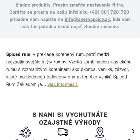
žiadne produkty. Prosím zmeňte nastavenie filtra.
Obráťte sa prosím na našu infolinku
+421 901 720 720
,
prípadne nám napíšte na
info@svetnapojov.sk
, kde vám
náš tím poradí a skúsi nájsť vhodné riešenie.
Spiced rum
, v preklade korenený rum, patrí medzi
najzaujímavejšie štýly
rumov
. Vzniká kombináciou klasického
rumu s rozmanitými koreninami ako škorica, vanilka, zázvor,
ktoré mu dodávajú jedinečný charakter. Ako vzniká Spiced
Rum Základom je…
viac informácií
S NAMI SI VYCHUTNÁTE
OZAJSTNÉ VÝHODY