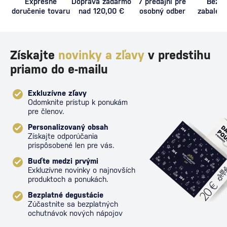
Expresné
Doprava zadarmo
7 predajní pre
Bezpe
doručenie tovaru
nad 120,00 €
osobný odber
zabalený
proti poš
Získajte
novinky a zľavy
v predstihu
priamo do e-mailu
Exkluzívne zľavy
Odomknite prístup k ponukám
pre členov.
Personalizovaný obsah
Získajte odporúčania
prispôsobené len pre vás.
Buďte medzi prvými
Exkluzívne novinky o najnovších
produktoch a ponukách.
Bezplatné degustácie
Zúčastnite sa bezplatných
ochutnávok nových nápojov