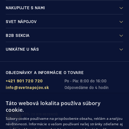
NAKUPUJTE S NAMI
SVET NÁPOJOV
B2B SEKCIA
UNIKÁTNE U NÁS
OBJEDNÁVKY A INFORMÁCIE O TOVARE
+421 901 720 720
Po - Pia: 8:00 do 16:00
info@svetnapojov.sk
Odpovedáme do 4 hodín
Táto webová lokalita používa súbory
ZÁRUKA KVALITY A VAŠEJ SPOKOJNOSTI
cookie.
99%
(11 978 RECENZIÍ)
Súbory cookie používame na prispôsobenie obsahu, reklám a analýzu
zákazníkov odporúča nákup v našom obchode
návštevnosti. Informácie o vašom používaní našej stránky zdieľame aj