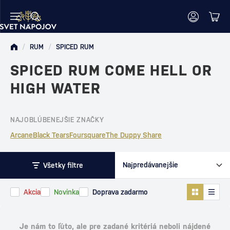
/
RUM
/
SPICED RUM
SPICED RUM COME HELL OR
HIGH WATER
NAJOBLÚBENEJŠIE ZNAČKY
Arcane
Black Tears
Foursquare
The Duppy Share
Všetky filtre
Akcia
Novinka
Doprava zadarmo
Je nám to ľúto, ale pre zadané kritériá neboli nájdené