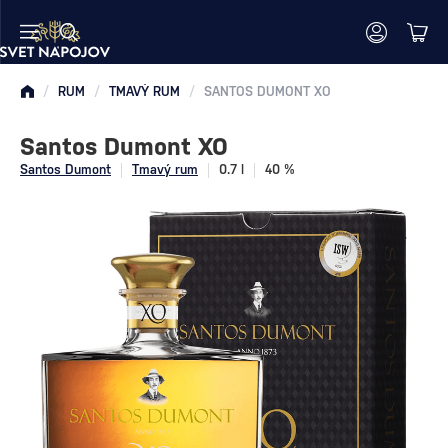
/
RUM
/
TMAVÝ RUM
/
SANTOS DUMONT XO
Santos Dumont XO
Santos Dumont
Tmavý rum
0.7 l
40 %