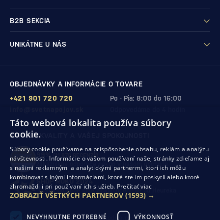
B2B SEKCIA
UNIKÁTNE U NÁS
OBJEDNÁVKY A INFORMÁCIE O TOVARE
+421 901 720 720
Po - Pia: 8:00 do 16:00
info@svetnapojov.sk
Odpovedáme do 4 hodín
Táto webová lokalita používa súbory
cookie.
ZÁRUKA KVALITY A VAŠEJ SPOKOJNOSTI
Súbory cookie používame na prispôsobenie obsahu, reklám a analýzu
99%
(11 978 RECENZIÍ)
návštevnosti. Informácie o vašom používaní našej stránky zdieľame aj
zákazníkov odporúča nákup v našom obchode
s našimi reklamnými a analytickými partnermi, ktorí ich môžu
kombinovať s inými informáciami, ktoré ste im poskytli alebo ktoré
SHOP ROKU 2024
zhromaždili pri používaní ich služieb.
Prečítať viac
10. rok po sebe
sme získali ocenenie od Heureka
ZOBRAZIŤ VŠETKÝCH PARTNEROV
(1593) →
NEVYHNUTNE POTREBNÉ
VÝKONNOSŤ
Ochrana osobných údajov
Obchodné podmienky