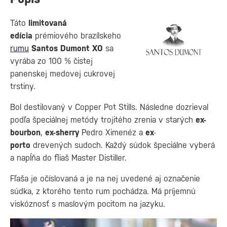
Táto
limitovaná
edícia
prémiového brazílskeho
rumu
Santos Dumont XO
sa
vyrába zo 100 % čistej
panenskej medovej cukrovej
trstiny.
Bol destilovaný v Copper Pot Stills. Následne dozrieval
podľa špeciálnej metódy trojitého zrenia v starých
ex-
bourbon
,
ex-sherry
Pedro Ximenéz a
ex
-
porto
drevených sudoch. Každý súdok špeciálne vyberá
a napĺňa do fliaš Master Distiller.
Fľaša je očíslovaná a je na nej uvedené aj označenie
súdka, z ktorého tento rum pochádza. Má príjemnú
viskóznosť s maslovým pocitom na jazyku.