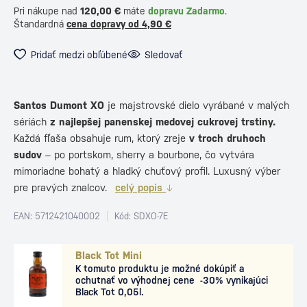
Pri nákupe nad
120,00 €
máte
dopravu Zadarmo
.
Štandardná
cena dopravy od 4,90 €
Pridať medzi obľúbené
Sledovať
Santos Dumont XO
je majstrovské dielo vyrábané v malých
sériách
z najlepšej panenskej medovej cukrovej trstiny.
Každá fľaša obsahuje rum, ktorý zreje
v troch druhoch
sudov
– po portskom, sherry a bourbone, čo vytvára
mimoriadne bohatý a hladký chuťový profil. Luxusný výber
pre pravých znalcov.
celý popis
EAN: 5712421040002
Kód: SDXO-7E
Black Tot Mini
K tomuto produktu je možné dokúpiť a
ochutnať vo výhodnej cene -30% vynikajúci
Black Tot 0,05l.