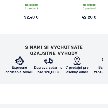
Na sklade
Na sklade
7 predajní
6 predajní
32,40 €
42,20 €
S NAMI SI VYCHUTNÁTE
OZAJSTNÉ VÝHODY
Expresné
Doprava zadarmo
7 predajní pre
Bezpe
doručenie tovaru
nad 120,00 €
osobný odber
zabalený
proti poš