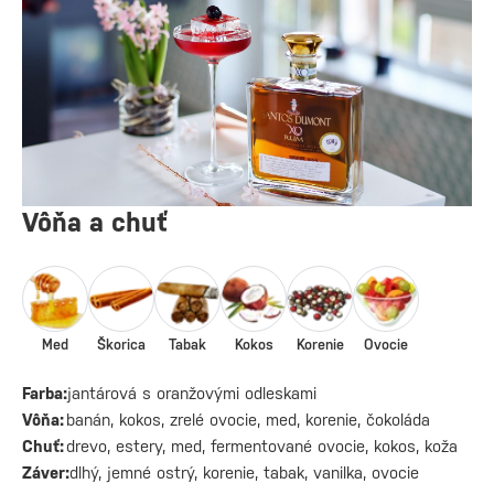
Vôňa a chuť
Med
Škorica
Tabak
Kokos
Korenie
Ovocie
Farba:
jantárová s oranžovými odleskami
Vôňa:
banán, kokos, zrelé ovocie, med, korenie, čokoláda
Chuť:
drevo, estery, med, fermentované ovocie, kokos, koža
Záver:
dlhý, jemné ostrý, korenie, tabak, vanilka, ovocie