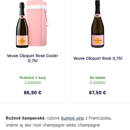
Veuve Clicquot Rosé Cooler
Veuve Clicquot Rose 0,75l
0,75l
Posledné 4 kusy
Na sklade
4 predajne
5 predajní
86,90 €
67,50 €
Ružové šampanské
, ružové
šumivé víno
z Francúzska,
známe aj ako rosé champagne alebo champagne