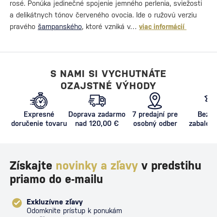
rosé. Ponúka jedinečné spojenie jemného perlenia, sviežosti
a delikátnych tónov červeného ovocia. Ide o ružovú verziu
pravého
šampanského
, ktoré vzniká v…
viac informácií
S NAMI SI VYCHUTNÁTE
OZAJSTNÉ VÝHODY
Expresné
Doprava zadarmo
7 predajní pre
Bezpe
doručenie tovaru
nad 120,00 €
osobný odber
zabalený
proti poš
Získajte
novinky a zľavy
v predstihu
priamo do e-mailu
Exkluzívne zľavy
Odomknite prístup k ponukám