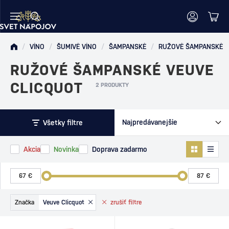
/
VÍNO
/
ŠUMIVÉ VÍNO
/
ŠAMPANSKÉ
/
RUŽOVÉ ŠAMPANSKÉ
RUŽOVÉ ŠAMPANSKÉ VEUVE
CLICQUOT
2 PRODUKTY
Všetky filtre
Akcia
Novinka
Doprava zadarmo
Značka
Veuve Clicquot
zrušiť
filtre