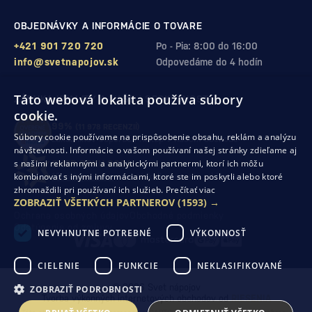
OBJEDNÁVKY A INFORMÁCIE O TOVARE
+421 901 720 720
Po - Pia: 8:00 do 16:00
info@svetnapojov.sk
Odpovedáme do 4 hodín
Táto webová lokalita používa súbory
ZÁRUKA KVALITY A VAŠEJ SPOKOJNOSTI
cookie.
99%
(11 978 RECENZIÍ)
Súbory cookie používame na prispôsobenie obsahu, reklám a analýzu
zákazníkov odporúča nákup v našom obchode
návštevnosti. Informácie o vašom používaní našej stránky zdieľame aj
s našimi reklamnými a analytickými partnermi, ktorí ich môžu
SHOP ROKU 2024
kombinovať s inými informáciami, ktoré ste im poskytli alebo ktoré
10. rok po sebe
sme získali ocenenie od Heureka
zhromaždili pri používaní ich služieb.
Prečítať viac
ZOBRAZIŤ VŠETKÝCH PARTNEROV
(1593) →
Ochrana osobných údajov
Obchodné podmienky
Odstúpenie od zmluvy
NEVYHNUTNE POTREBNÉ
VÝKONNOSŤ
CIELENIE
FUNKCIE
NEKLASIFIKOVANÉ
© 2026 Svet nápojov
ZOBRAZIŤ PODROBNOSTI
Tvorba výkonných internetových obchodov od
RIESENIA