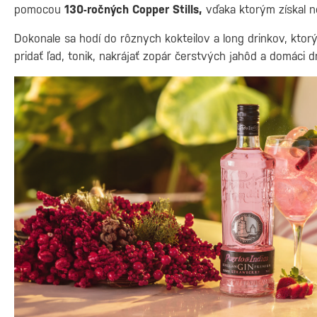
pomocou
130-ročných Copper Stills,
vďaka ktorým získal n
Dokonale sa hodí do rôznych kokteilov a long drinkov, ktor
pridať ľad, tonik, nakrájať zopár čerstvých jahôd a domáci 