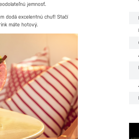
eodolateľnú jemnosť.
ým dodá excelentnú chuť! Stačí
drink máte hotový.