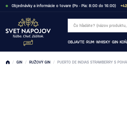
Objednávky a informácie o tovare (Po - Pia: 8:00 do 16:00)
+42
OBJAVTE
RUM
WHISKY
GIN
KOŇ
/
GIN
/
RUŽOVÝ GIN
/
PUERTO DE INDIAS STRAWBERRY S POH