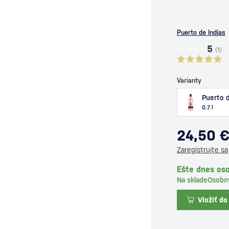
Puerto de Indias
5
(1)
Varianty
Puerto d
0.7 l
24,50 
Zaregistrujte sa
Ešte dnes oso
Na sklade
Osobn
Vložiť do