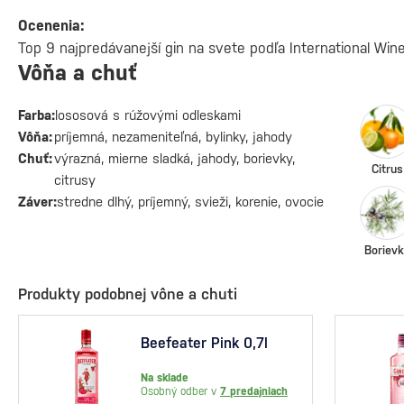
Ocenenia:
Top 9 najpredávanejší gin na svete podľa International Win
Vôňa a chuť
Farba:
lososová s rúžovými odleskami
Vôňa:
príjemná, nezameniteľná, bylinky, jahody
Chuť:
výrazná, mierne sladká, jahody, borievky,
Citrus
citrusy
Záver:
stredne dlhý, príjemný, svieži, korenie, ovocie
Boriev
Produkty podobnej vône a chuti
Beefeater Pink 0,7l
Na sklade
Osobný odber v
7 predajniach