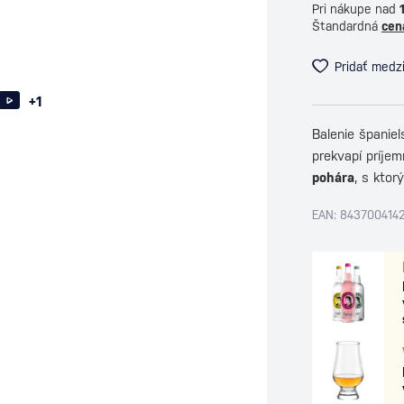
Pri nákupe nad
Štandardná
cen
Pridať medz
+1
Balenie španie
prekvapí príje
pohára
, s ktor
EAN: 843700414