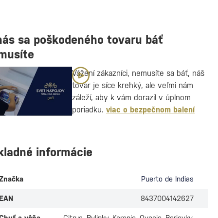
nás sa poškodeného tovaru báť
musíte
Vážení zákazníci, nemusíte sa báť, náš
tovar je síce krehký, ale veľmi nám
záleží, aby k vám dorazil v úplnom
poriadku.
viac o bezpečnom balení
kladné informácie
Značka
Puerto de Indias
EAN
8437004142627
Chuť a vôňa
Citrus, Bylinky, Korenie, Ovocie, Borievky,