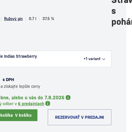
s
Ružový gin
0.7 l
37.5 %
pohá
e Indias Strawberry
+1
variant
€
s DPH
a získajte lepšie ceny
bne, alebo u vás do 7.8.2026
ý odber v
6 predajniach
 košíka
V košíku
REZERVOVAŤ V PREDAJNI