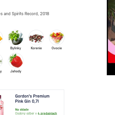
es and Spirits Record, 2018
Bylinky
Korenie
Ovocie
ky
Jahody
Gordon's Premium
Cubic
Pink Gin 0,7l
pohá
Na sklade
Na skl
Osobný odber v
4 predajniach
Osobný