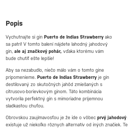
Popis
Vychutnajte si gin
Puerto de Indias Strawberry
ako
sa patrí! V tomto balení nájdete lahodný jahodový
gin,
ale aj značkový pohár,
vďaka ktorému vám
bude chutiť ešte lepšie!
Aby sa nezabudlo, niečo málo vám o tomto gine
pripomenieme.
Puerto de Indias Strawberry
je gin
destilovaný zo skutočných jahôd zmiešaných s
citrusovo-borievkovým ginom. Táto kombinácia
vytvorila perfektný gin s mimoriadne príjemnou
sladkastou chuťou.
Obrovskou zaujímavosťou je že ide o vôbec
prvý jahodový 
existuje už niekoľko rôznych alternatív od iných značiek. Te