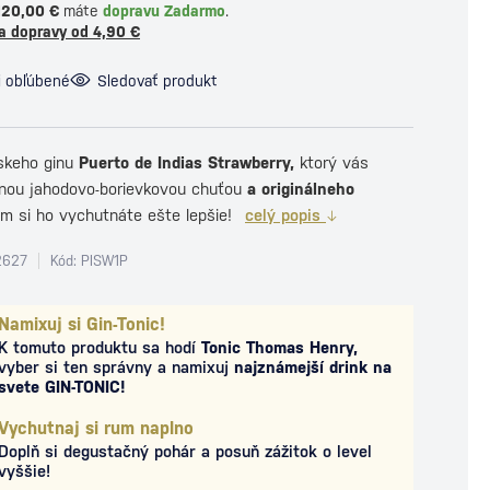
120,00 €
máte
dopravu Zadarmo
.
a dopravy od 4,90 €
i obľúbené
Sledovať produkt
lskeho ginu
Puerto de Indias Strawberry,
ktorý vás
mnou jahodovo-borievkovou chuťou
a originálneho
ým si ho vychutnáte ešte lepšie!
celý popis
2627
Kód: PISW1P
Namixuj si Gin-Tonic!
K tomuto produktu sa hodí
Tonic Thomas Henry,
vyber si ten správny a namixuj
najznámejší drink na
svete GIN-TONIC!
Vychutnaj si rum naplno
Doplň si degustačný pohár a posuň zážitok o level
vyššie!