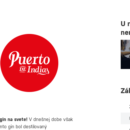
U 
ne
Zá
gin na svete!
V dnešnej dobe však
nto gin bol destilovaný