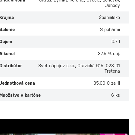
Jahody
Krajina
Španielsko
Balenie
S pohármi
Objem
0.7 l
Alkohol
37.5 % obj.
Distribútor
Svet nápojov s.r.o., Oravická 615, 028 01
Trstená
Jednotková cena
35,00 € za 1l
Množstvo v kartóne
6 ks