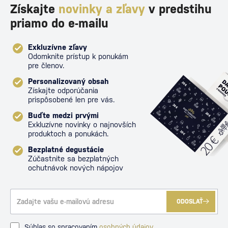
Získajte
novinky a zľavy
v predstihu
priamo do e-mailu
Exkluzívne zľavy
Odomknite prístup k ponukám
pre členov.
Personalizovaný obsah
Získajte odporúčania
prispôsobené len pre vás.
Buďte medzi prvými
Exkluzívne novinky o najnovších
produktoch a ponukách.
Bezplatné degustácie
Zúčastnite sa bezplatných
ochutnávok nových nápojov
ODOSLAŤ
Súhlas so spracovaním
osobných údajov
.