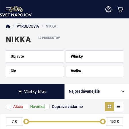
/
VÝROBCOVIA
/
NIKKA
NIKKA
14 PRODUKTOV
Objavte
Whisky
Gin
Vodka
Všetky filtre
Akcia
Novinka
Doprava zadarmo