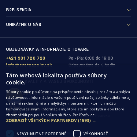
B2B SEKCIA
UNIKÁTNE U NÁS
OBJEDNÁVKY A INFORMÁCIE O TOVARE
+421 901 720 720
Po - Pia: 8:00 do 16:00
info@svetnapojov.sk
Odpovedáme do 4 hodín
Táto webová lokalita používa súbory
cookie.
ZÁRUKA KVALITY A VAŠEJ SPOKOJNOSTI
Súbory cookie používame na prispôsobenie obsahu, reklám a analýzu
99%
(11 978 RECENZIÍ)
návštevnosti. Informácie o vašom používaní našej stránky zdieľame aj
zákazníkov odporúča nákup v našom obchode
s našimi reklamnými a analytickými partnermi, ktorí ich môžu
kombinovať s inými informáciami, ktoré ste im poskytli alebo ktoré
SHOP ROKU 2024
zhromaždili pri používaní ich služieb.
Prečítať viac
10. rok po sebe
sme získali ocenenie od Heureka
ZOBRAZIŤ VŠETKÝCH PARTNEROV
(1593) →
Ochrana osobných údajov
Obchodné podmienky
NEVYHNUTNE POTREBNÉ
VÝKONNOSŤ