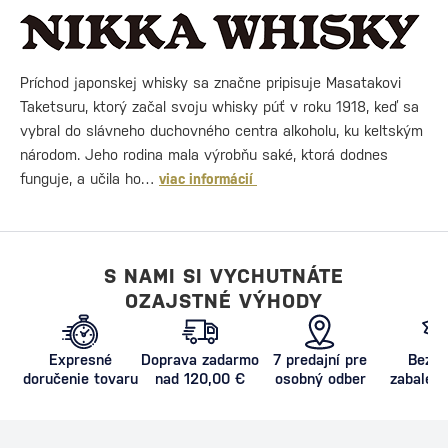
Príchod japonskej whisky sa značne pripisuje Masatakovi
Taketsuru, ktorý začal svoju whisky púť v roku 1918, keď sa
vybral do slávneho duchovného centra alkoholu, ku keltským
národom. Jeho rodina mala výrobňu saké, ktorá dodnes
funguje, a učila ho…
viac informácií
S NAMI SI VYCHUTNÁTE
OZAJSTNÉ VÝHODY
Expresné
Doprava zadarmo
7 predajní pre
Bezpe
doručenie tovaru
nad 120,00 €
osobný odber
zabalený
proti poš