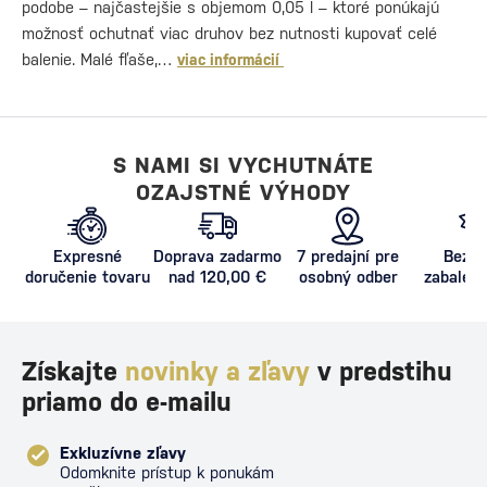
podobe – najčastejšie s objemom 0,05 l – ktoré ponúkajú
možnosť ochutnať viac druhov bez nutnosti kupovať celé
balenie. Malé fľaše,…
viac informácií
S NAMI SI VYCHUTNÁTE
OZAJSTNÉ VÝHODY
Expresné
Doprava zadarmo
7 predajní pre
Bezpe
doručenie tovaru
nad 120,00 €
osobný odber
zabalený
proti poš
Získajte
novinky a zľavy
v predstihu
priamo do e-mailu
Exkluzívne zľavy
Odomknite prístup k ponukám