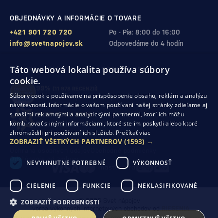
OBJEDNÁVKY A INFORMÁCIE O TOVARE
+421 901 720 720
Po - Pia: 8:00 do 16:00
info@svetnapojov.sk
Odpovedáme do 4 hodín
Táto webová lokalita používa súbory
ZÁRUKA KVALITY A VAŠEJ SPOKOJNOSTI
cookie.
99%
(11 978 RECENZIÍ)
Súbory cookie používame na prispôsobenie obsahu, reklám a analýzu
zákazníkov odporúča nákup v našom obchode
návštevnosti. Informácie o vašom používaní našej stránky zdieľame aj
s našimi reklamnými a analytickými partnermi, ktorí ich môžu
SHOP ROKU 2024
kombinovať s inými informáciami, ktoré ste im poskytli alebo ktoré
10. rok po sebe
sme získali ocenenie od Heureka
zhromaždili pri používaní ich služieb.
Prečítať viac
ZOBRAZIŤ VŠETKÝCH PARTNEROV
(1593) →
Ochrana osobných údajov
Obchodné podmienky
Odstúpenie od zmluvy
NEVYHNUTNE POTREBNÉ
VÝKONNOSŤ
CIELENIE
FUNKCIE
NEKLASIFIKOVANÉ
© 2026 Svet nápojov
ZOBRAZIŤ PODROBNOSTI
Tvorba výkonných internetových obchodov od
RIESENIA