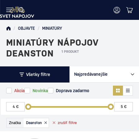
/
OBJAVTE
/
MINIATÚRY
MINIATÚRY NÁPOJOV
DEANSTON
1 PRODUKT
Všetky filtre
Akcia
Novinka
Doprava zadarmo
Značka
Deanston
zrušiť
filtre