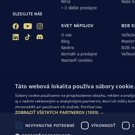
Nitra
Naše b
+ 2 ďalšie predajne
SLEDUJTE NÁS
SVET NÁPOJOV
B2B S
O nás
Veľkob
Blog
Master
Kariéra
B2B reg
Kontakt a predajne
Veľkoo
Nastaviť cookies
Táto webová lokalita používa súbory cookie
Súbory cookie používame na prispôsobenie obsahu, reklám a analýzu
Ochrana osobných údajov
Obchodné podmienky
Odstúpenie od zml
aj s našimi reklamnými a analytickými partnermi, ktorí ich môžu kom
zhromaždili pri používaní ich služieb.
Prečítať viac
ZOBRAZIŤ VŠETKÝCH PARTNEROV
(1593) →
© 2026
NEVYHNUTNE POTREBNÉ
VÝKONNOSŤ
C
Táto stránka je chránená po