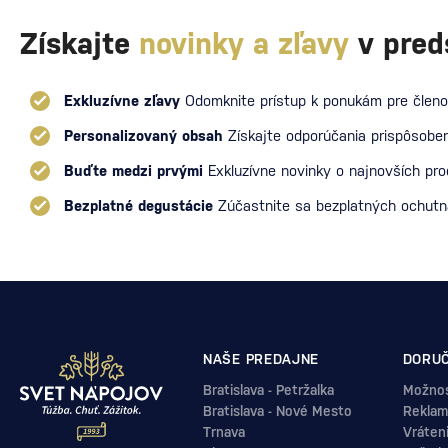
Získajte
novinky a zľavy
v pred
Exkluzívne zľavy
Odomknite prístup k ponukám pre členo
Personalizovaný obsah
Získajte odporúčania prispôsoben
Buďte medzi prvými
Exkluzívne novinky o najnovších pr
Bezplatné degustácie
Zúčastnite sa bezplatných ochut
NAŠE PREDAJNE
DORUČ
Bratislava - Petržalka
Možnos
Bratislava - Nové Mesto
Reklam
Trnava
Vráten