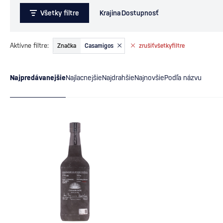
Všetky filtre
Krajina
Dostupnosť
Aktívne filtre:
Značka
Casamigos
zrušiť
všetky
filtre
Najpredávanejšie
Najlacnejšie
Najdrahšie
Najnovšie
Podľa názvu