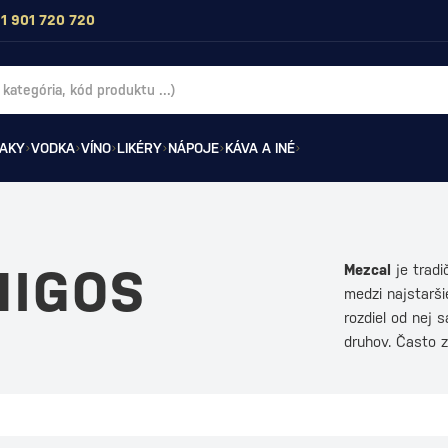
1 901 720 720
AKY
VODKA
VÍNO
LIKÉRY
NÁPOJE
KÁVA A INÉ
MIGOS
Mezcal
je tradi
medzi najstarš
rozdiel od nej 
druhov. Často