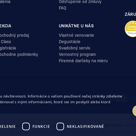
alenia
Odstúpenie od zmluvy
FAQ
ZÁRU
EKCIA
UNIKÁTNE U NÁS
ochodný predaj
Vlastné venovanie
 Class
Degustácie
istrácia
Svadobný servis
bchodne podmienky
Vernostný program
Firemné darčeky na mieru
.
 návštevnosti. Informácie o vašom používaní našej stránky zdieľame
uvy
binovať s inými informáciami, ktoré ste im poskytli alebo ktoré
 Svet nápojov
Tvorba výkonných internetových obchodov od
R
IELENIE
FUNKCIE
NEKLASIFIKOVANÉ
mocou reCAPTCHA a uplatňujú sa
Pravidlá ochrany osobných údajov
spoločnosti Goo