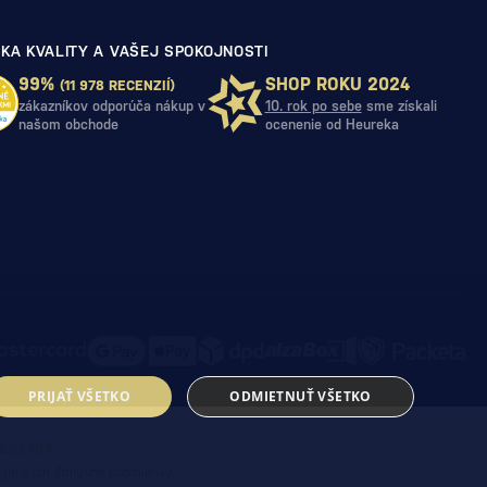
KA KVALITY A VAŠEJ SPOKOJNOSTI
99%
SHOP ROKU 2024
(11 978 RECENZIÍ)
zákazníkov odporúča nákup v
10. rok po sebe
sme získali
našom obchode
ocenenie od Heureka
PRIJAŤ VŠETKO
ODMIETNUŤ VŠETKO
IESENIA
gle a ich
Zmluvné podmienky
.