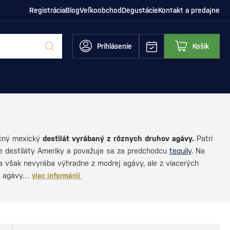
Registrácia
Blog
Veľkoobchod
Degustácie
Kontakt a predajne
Prihlásenie
Košík
čný mexický
destilát vyrábaný z rôznych druhov agávy.
Patrí
ie destiláty Ameriky a považuje sa za predchodcu
tequily
. Na
sa však nevyrába výhradne z modrej agávy, ale z viacerých
 z agávy…
viac informácií