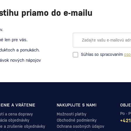
stihu priamo do e-mailu
v.
é len pre vás.
oduktoch a ponukách.
Súhlas so spracovaním
oso
návok nových nápojov
ENIE A VRÁTENIE
NAKUPUJTE S NAMI
OBJE
Po - 
ti a cena dopravy
Možnosti platby
ácia objednávky
Obchodné podmienky
+421
ie a zrušenie objednávky
Ochrana osobných údajov