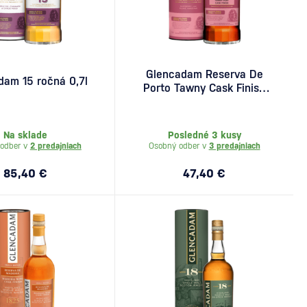
Glencadam Reserva De
dam 15 ročná 0,7l
Porto Tawny Cask Finish
0,7l
Na sklade
Posledné 3 kusy
odber v
2 predajniach
Osobný odber v
3 predajniach
85,40 €
47,40 €