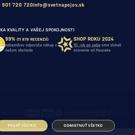
 901 720 720
info@svetnapojov.sk
KA KVALITY A VAŠEJ SPOKOJNOSTI
99%
SHOP ROKU 2024
(11 978 RECENZIÍ)
zákazníkov odporúča nákup v
10. rok po sebe
sme získali
našom obchode
ocenenie od Heureka
PRIJAŤ VŠETKO
ODMIETNUŤ VŠETKO