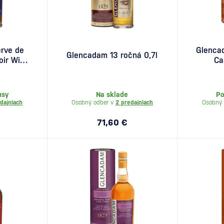
rve de
Glenca
Glencadam 13 ročná 0,7l
oir Wine
Ca
,7l
usy
Na sklade
Po
dajniach
Osobný odber v
2 predajniach
Osobný 
71,60 €