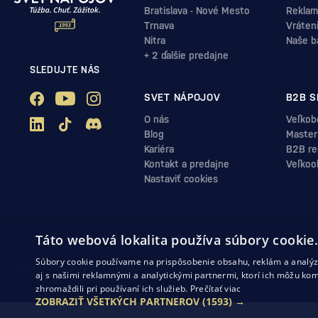
Bratislava - Nové Mesto
Reklam
Trnava
Vráten
Nitra
Naše b
+ 2 ďalšie predajne
SLEDUJTE NÁS
SVET NÁPOJOV
B2B S
O nás
Veľkob
Blog
Master
Kariéra
B2B reg
Kontakt a predajne
Veľkoo
Nastaviť cookies
Táto webová lokalita používa súbory cookie
Súbory cookie používame na prispôsobenie obsahu, reklám a analýzu
Ochrana osobných údajov
Obchodné podmienky
Odstúpenie od zml
aj s našimi reklamnými a analytickými partnermi, ktorí ich môžu kom
zhromaždili pri používaní ich služieb.
Prečítať viac
ZOBRAZIŤ VŠETKÝCH PARTNEROV
(1593) →