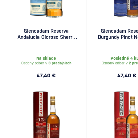
Glencadam Reserva
Glencadam Rese
Andalucia Oloroso Sherry
Burgundy Pinot N
Cask Finish 0,7l
Cask Finish 0
Na sklade
Posledné 4 k
Osobný odber v
3 predajniach
Osobný odber v
2 pre
47,40 €
47,40 €