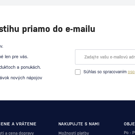
stihu priamo do e-mailu
v.
é len pre vás.
oduktoch a ponukách.
Súhlas so spracovaním
oso
návok nových nápojov
ENIE A VRÁTENIE
NAKUPUJTE S NAMI
OBJE
Po - 
ti a cena dopravy
Možnosti platby