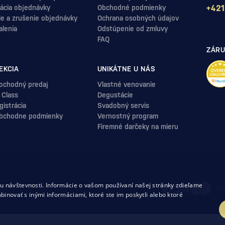
ácia objednávky
Obchodné podmienky
+421
ie a zrušenie objednávky
Ochrana osobných údajov
alenia
Odstúpenie od zmluvy
FAQ
ZÁRU
EKCIA
UNIKÁTNE U NÁS
ochodný predaj
Vlastné venovanie
 Class
Degustácie
istrácia
Svadobný servis
bchodne podmienky
Vernostný program
Firemné darčeky na mieru
.
 návštevnosti. Informácie o vašom používaní našej stránky zdieľame
uvy
binovať s inými informáciami, ktoré ste im poskytli alebo ktoré