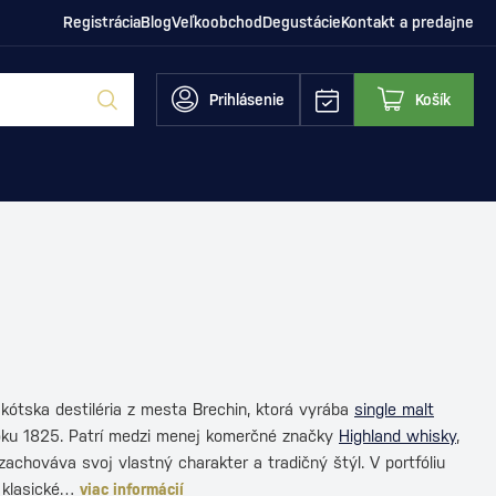
Registrácia
Blog
Veľkoobchod
Degustácie
Kontakt a predajne
Prihlásenie
Košík
kótska destiléria z mesta Brechin, ktorá vyrába
single malt
oku 1825. Patrí medzi menej komerčné značky
Highland whisky
,
achováva svoj vlastný charakter a tradičný štýl. V portfóliu
 klasické…
viac informácií