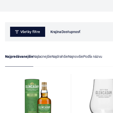
Všetky filtre
Krajina
Dostupnosť
Najpredávanejšie
Najlacnejšie
Najdrahšie
Najnovšie
Podľa názvu