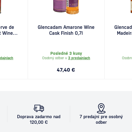
rve de
Glencadam Amarone Wine
Glencad
t Wine
Cask Finish 0,7l
Madeir
,7l
Posledné 3 kusy
dajniach
Osobný odber v
3 predajniach
Osobn
47,40 €
Doprava zadarmo nad
7 predajní pre osobný
120,00 €
odber