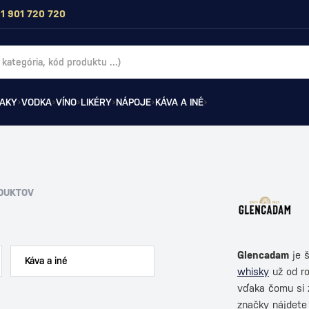
1 901 720 720
AKY
VODKA
VÍNO
LIKÉRY
NÁPOJE
KÁVA A INÉ
DUKTOV
Glencadam
je š
Káva a iné
whisky
už od r
vďaka čomu si z
značky nájdete