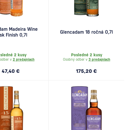
dam Madeira Wine
Glencadam 18 ročná 0,7l
sk Finish 0,7l
sledné 2 kusy
Posledné 2 kusy
odber v
2 predajniach
Osobný odber v
3 predajniach
47,40 €
175,20 €