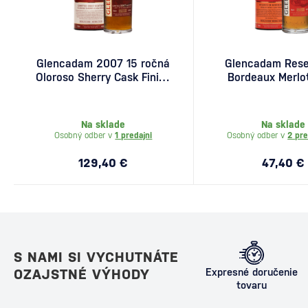
Glencadam 2007 15 ročná
Glencadam Rese
Oloroso Sherry Cask Finish
Bordeaux Merlo
0,7l
Cask Finish 0
Na sklade
Na sklade
Osobný odber v
1 predajni
Osobný odber v
2 pre
129,40 €
47,40 €
S NAMI SI VYCHUTNÁTE
OZAJSTNÉ VÝHODY
Expresné doručenie
tovaru