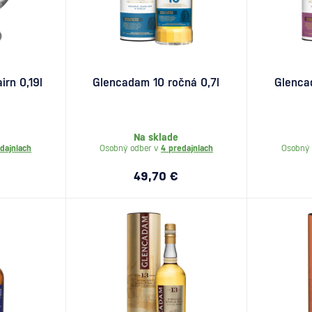
rn 0,19l
Glencadam 10 ročná 0,7l
Glenca
Na sklade
dajniach
Osobný odber v
4 predajniach
Osobný 
49,70 €