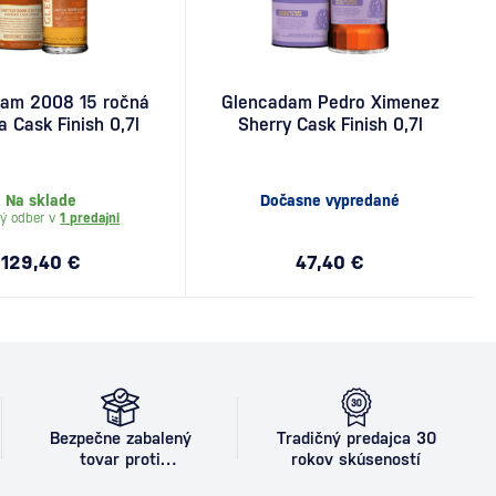
am 2008 15 ročná
Glencadam Pedro Ximenez
a Cask Finish 0,7l
Sherry Cask Finish 0,7l
Na sklade
Dočasne vypredané
ý odber v
1 predajni
129,40 €
47,40 €
Bezpečne zabalený
Tradičný predajca 30
tovar proti
rokov skúseností
poškodeniu