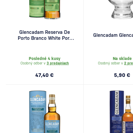
Glencadam Reserva De
Glencadam Glencai
Porto Branco White Port
Cask Finish 0,7l
Posledné 4 kusy
Na sklade
Osobný odber v
3 predajniach
Osobný odber v
2 pre
47,40 €
5,90 €