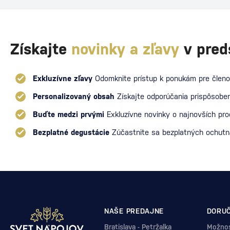
Získajte
novinky a zľavy
v pred
Exkluzívne zľavy
Odomknite prístup k ponukám pre členo
Personalizovaný obsah
Získajte odporúčania prispôsoben
Buďte medzi prvými
Exkluzívne novinky o najnovších pr
Bezplatné degustácie
Zúčastnite sa bezplatných ochut
NAŠE PREDAJNE
DORUČ
Bratislava - Petržalka
Možnos