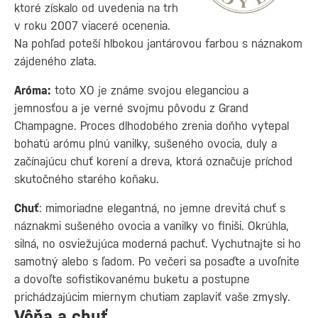
ktoré získalo od uvedenia na trh
v roku 2007 viaceré ocenenia.
Na pohľad poteší hlbokou jantárovou farbou s náznakom
zájdeného zlata.
Aróma:
toto XO je známe svojou eleganciou a
jemnosťou a je verné svojmu pôvodu z Grand
Champagne. Proces dlhodobého zrenia doňho vytepal
bohatú arómu plnú vanilky, sušeného ovocia, duly a
začínajúcu chuť korení a dreva, ktorá označuje príchod
skutočného starého koňaku.
Chuť
: mimoriadne elegantná, no jemne drevitá chuť s
náznakmi sušeného ovocia a vanilky vo finiši. Okrúhla,
silná, no osviežujúca moderná pachuť. Vychutnajte si ho
samotný alebo s ľadom. Po večeri sa posaďte a uvoľnite
a dovoľte sofistikovanému buketu a postupne
prichádzajúcim miernym chutiam zaplaviť vaše zmysly.
Vôňa a chuť