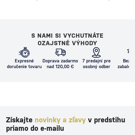
S NAMI SI VYCHUTNÁTE
OZAJSTNÉ VÝHODY
Expresné
Doprava zadarmo
7 predajní pre
Bezpe
doručenie tovaru
nad 120,00 €
osobný odber
zabalený
proti poš
Získajte
novinky a zľavy
v predstihu
priamo do e-mailu