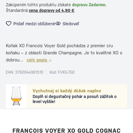
Zakúpením tohto produktu získate
dopravu Zadarmo.
Štandardná
cena dopravy od 4,90 €
Pridať medzi obľúbené
Sledovať
Koňak XO Francois Voyer Gold pochádza z premier cru
koňaku – z oblasti Grande Champagne. Je to kvalitné XO s
dobrou…
celý popis
EAN: 3760044961510
Kód: FVXG-7GE
Vychutnaj si každý dúšok naplno
Doplň si degustačný pohár a posuň zážitok o
level vyššie!
FRANÇOIS VOYER XO GOLD COGNAC