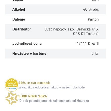
Alkohol
40 % obj.
Balenie
Kartón
Distribútor
Svet nápojov s.r.o., Oravická 615,
028 01 Trstená
Jednotková cena
174,14 € za 1l
Množstvo v kartóne
6 ks
99%
(11 978 RECENZIÍ)
zákazníkov odporúča nákup v našom obchode
SHOP ROKU 2024
10. rok po sebe
sme získali ocenenie od Heureka