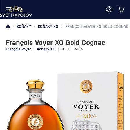
/
KOŇAKY
/
KOŇAKY XO
/
FRANÇOIS VOYER XO GOLD COGNAC
François Voyer XO Gold Cognac
François Voyer
Koňaky XO
0.7 l
40 %