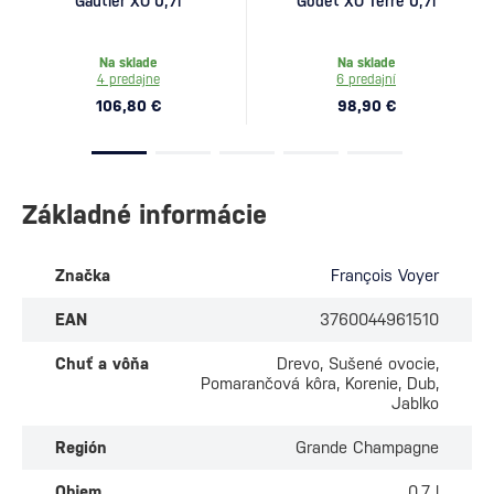
Gautier XO 0,7l
Godet XO Terre 0,7l
Na sklade
Na sklade
4 predajne
6 predajní
106,80 €
98,90 €
Základné informácie
Značka
François Voyer
EAN
3760044961510
Chuť a vôňa
Drevo, Sušené ovocie,
Pomarančová kôra, Korenie, Dub,
Jablko
Región
Grande Champagne
Objem
0.7 l