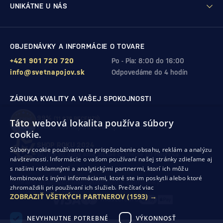
UNIKÁTNE U NÁS
OBJEDNÁVKY A INFORMÁCIE O TOVARE
+421 901 720 720
Po - Pia: 8:00 do 16:00
info@svetnapojov.sk
Odpovedáme do 4 hodín
ZÁRUKA KVALITY A VAŠEJ SPOKOJNOSTI
99%
(11 978 RECENZIÍ)
Táto webová lokalita používa súbory
zákazníkov odporúča nákup v našom obchode
cookie.
SHOP ROKU 2024
Súbory cookie používame na prispôsobenie obsahu, reklám a analýzu
10. rok po sebe
sme získali ocenenie od Heureka
návštevnosti. Informácie o vašom používaní našej stránky zdieľame aj
s našimi reklamnými a analytickými partnermi, ktorí ich môžu
kombinovať s inými informáciami, ktoré ste im poskytli alebo ktoré
Ochrana osobných údajov
Obchodné podmienky
zhromaždili pri používaní ich služieb.
Prečítať viac
Odstúpenie od zmluvy
ZOBRAZIŤ VŠETKÝCH PARTNEROV
(1593) →
NEVYHNUTNE POTREBNÉ
VÝKONNOSŤ