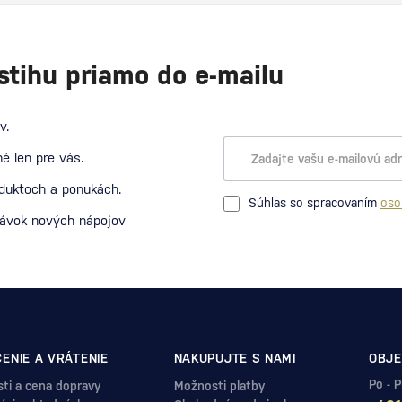
stihu priamo do e-mailu
v.
é len pre vás.
oduktoch a ponukách.
Súhlas so spracovaním
oso
návok nových nápojov
ENIE A VRÁTENIE
NAKUPUJTE S NAMI
OBJE
Po - 
ti a cena dopravy
Možnosti platby