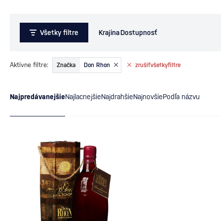
Všetky filtre
Krajina
Dostupnosť
Aktívne filtre:
Značka
Don Rhon
zrušiť
všetky
filtre
Najpredávanejšie
Najlacnejšie
Najdrahšie
Najnovšie
Podľa názvu