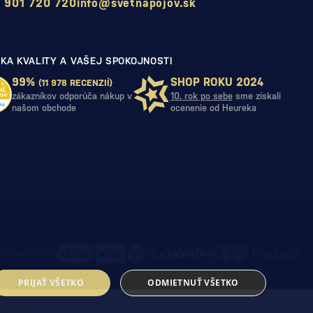
 901 720 720
info@svetnapojov.sk
KA KVALITY A VAŠEJ SPOKOJNOSTI
99%
SHOP ROKU 2024
(11 978 RECENZIÍ)
zákazníkov odporúča nákup v
10. rok po sebe
sme získali
našom obchode
ocenenie od Heureka
PRIJAŤ VŠETKO
ODMIETNUŤ VŠETKO