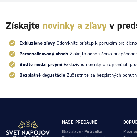
Získajte
novinky a zľavy
v pred
Exkluzívne zľavy
Odomknite prístup k ponukám pre členo
Personalizovaný obsah
Získajte odporúčania prispôsoben
Buďte medzi prvými
Exkluzívne novinky o najnovších pr
Bezplatné degustácie
Zúčastnite sa bezplatných ochut
NAŠE PREDAJNE
DORUČ
Bratislava - Petržalka
Možnos