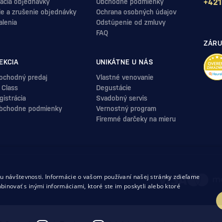
ácia objednávky
Obchodné podmienky
+421
ie a zrušenie objednávky
Ochrana osobných údajov
alenia
Odstúpenie od zmluvy
FAQ
ZÁRU
EKCIA
UNIKÁTNE U NÁS
ochodný predaj
Vlastné venovanie
 Class
Degustácie
istrácia
Svadobný servis
bchodne podmienky
Vernostný program
Firemné darčeky na mieru
.
 návštevnosti. Informácie o vašom používaní našej stránky zdieľame
uvy
binovať s inými informáciami, ktoré ste im poskytli alebo ktoré