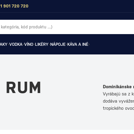
1 901 720 720
AKY
VODKA
VÍNO
LIKÉRY
NÁPOJE
KÁVA A INÉ
 RUM
Dominikánske 
Vyrábajú sa z k
dodáva vyvážen
tropického ovoc