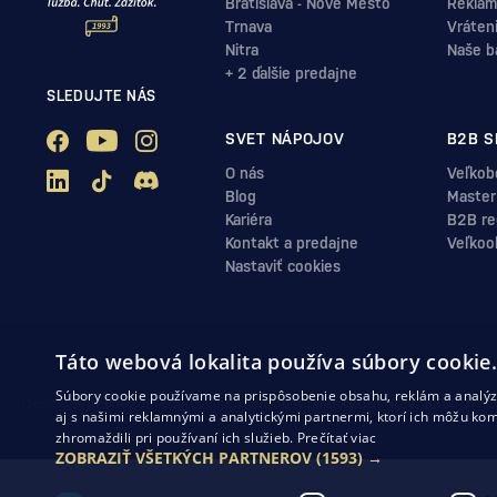
Bratislava - Nové Mesto
Reklam
Trnava
Vráten
Nitra
Naše b
+ 2 ďalšie predajne
SLEDUJTE NÁS
SVET NÁPOJOV
B2B S
O nás
Veľkob
Blog
Master
Kariéra
B2B reg
Kontakt a predajne
Veľkoo
Nastaviť cookies
Táto webová lokalita používa súbory cookie
Súbory cookie používame na prispôsobenie obsahu, reklám a analýzu
Ochrana osobných údajov
Obchodné podmienky
Odstúpenie od zml
aj s našimi reklamnými a analytickými partnermi, ktorí ich môžu kom
zhromaždili pri používaní ich služieb.
Prečítať viac
ZOBRAZIŤ VŠETKÝCH PARTNEROV
(1593) →