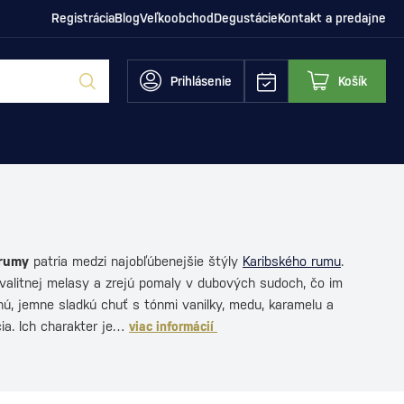
Registrácia
Blog
Veľkoobchod
Degustácie
Kontakt a predajne
Prihlásenie
Košík
rumy
patria medzi najobľúbenejšie štýly
Karibského rumu
.
valitnej melasy a zrejú pomaly v dubových sudoch, čo im
ú, jemne sladkú chuť s tónmi vanilky, medu, karamelu a
ia. Ich charakter je…
viac informácií