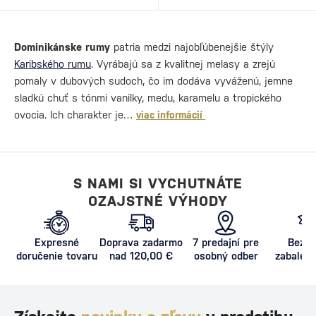
Dominikánske rumy
patria medzi najobľúbenejšie štýly
Karibského rumu
. Vyrábajú sa z kvalitnej melasy a zrejú
pomaly v dubových sudoch, čo im dodáva vyváženú, jemne
sladkú chuť s tónmi vanilky, medu, karamelu a tropického
ovocia. Ich charakter je…
viac informácií
S NAMI SI VYCHUTNÁTE
OZAJSTNÉ VÝHODY
Expresné
Doprava zadarmo
7 predajní pre
Bezpe
doručenie tovaru
nad 120,00 €
osobný odber
zabalený
proti poš