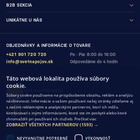
B2B SEKCIA
UNIKÁTNE U NÁS
OBJEDNÁVKY A INFORMÁCIE O TOVARE
+421 901 720 720
Po - Pia: 8:00 do 16:00
info@svetnapojov.sk
Odpovedáme do 4 hodín
Táto webová lokalita používa súbory
ZÁRUKA KVALITY A VAŠEJ SPOKOJNOSTI
cookie.
99%
(11 978 RECENZIÍ)
Súbory cookie používame na prispôsobenie obsahu, reklám a analýzu
zákazníkov odporúča nákup v našom obchode
návštevnosti. Informácie o vašom používaní našej stránky zdieľame aj
s našimi reklamnými a analytickými partnermi, ktorí ich môžu
SHOP ROKU 2024
kombinovať s inými informáciami, ktoré ste im poskytli alebo ktoré
10. rok po sebe
sme získali ocenenie od Heureka
zhromaždili pri používaní ich služieb.
Prečítať viac
ZOBRAZIŤ VŠETKÝCH PARTNEROV
(1593) →
Ochrana osobných údajov
Obchodné podmienky
Odstúpenie od zmluvy
NEVYHNUTNE POTREBNÉ
VÝKONNOSŤ