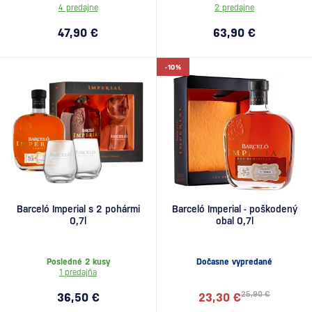
4 predajne
2 predajne
47,90 €
63,90 €
-10%
Barceló Imperial s 2 pohármi
Barceló Imperial - poškodený
0,7l
obal 0,7l
Posledné 2 kusy
Dočasne vypredané
1 predajňa
25,90 €
36,50 €
23,30 €