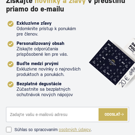
Získajte
novinky a zľavy
v predstihu
priamo do e-mailu
Exkluzívne zľavy
Odomknite prístup k ponukám
pre členov.
Personalizovaný obsah
Získajte odporúčania
prispôsobené len pre vás.
Buďte medzi prvými
Exkluzívne novinky o najnovších
produktoch a ponukách.
Bezplatné degustácie
Zúčastnite sa bezplatných
ochutnávok nových nápojov
ODOSLAŤ
Súhlas so spracovaním
osobných údajov
.