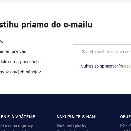
stihu priamo do e-mailu
v.
é len pre vás.
oduktoch a ponukách.
Súhlas so spracovaním
oso
návok nových nápojov
ENIE A VRÁTENIE
NAKUPUJTE S NAMI
OBJE
Po - 
ti a cena dopravy
Možnosti platby