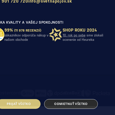
 901 720 720
info@svetnapojov.sk
KA KVALITY A VAŠEJ SPOKOJNOSTI
99%
SHOP ROKU 2024
(11 978 RECENZIÍ)
zákazníkov odporúča nákup v
10. rok po sebe
sme získali
našom obchode
ocenenie od Heureka
PRIJAŤ VŠETKO
ODMIETNUŤ VŠETKO