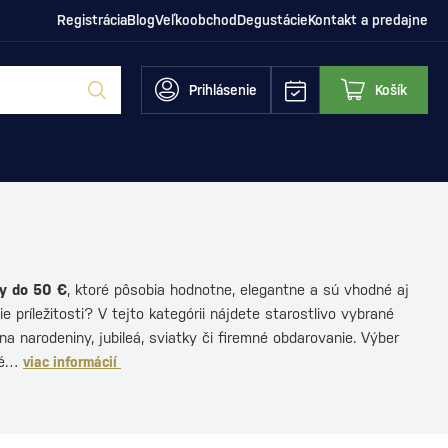
Registrácia
Blog
Veľkoobchod
Degustácie
Kontakt a predajne
Prihlásenie
Košík
y do 50 €
, ktoré pôsobia hodnotne, elegantne a sú vhodné aj
e príležitosti? V tejto kategórii nájdete starostlivo vybrané
 na narodeniny, jubileá, sviatky či firemné obdarovanie. Výber
vé…
viac informácií