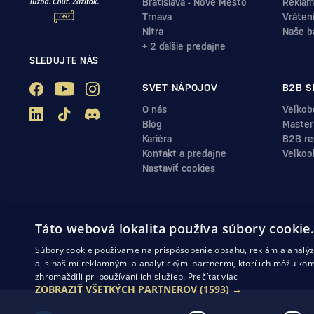
Bratislava - Nové Mesto
Reklam
Trnava
Vráten
Nitra
Naše b
+ 2 ďalšie predajne
SLEDUJTE NÁS
SVET NÁPOJOV
B2B S
O nás
Veľkob
Blog
Master
Kariéra
B2B reg
Kontakt a predajne
Veľkoo
Nastaviť cookies
Táto webová lokalita používa súbory cookie
Súbory cookie používame na prispôsobenie obsahu, reklám a analýzu
Ochrana osobných údajov
Obchodné podmienky
Odstúpenie od zml
aj s našimi reklamnými a analytickými partnermi, ktorí ich môžu kom
zhromaždili pri používaní ich služieb.
Prečítať viac
ZOBRAZIŤ VŠETKÝCH PARTNEROV
(1593) →