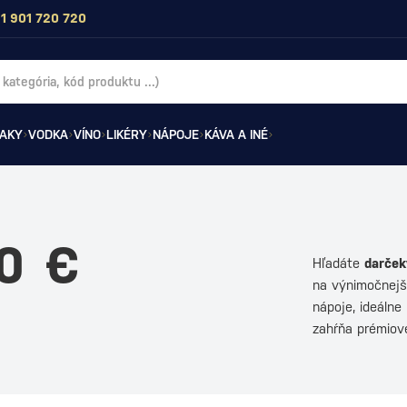
1 901 720 720
AKY
VODKA
VÍNO
LIKÉRY
NÁPOJE
KÁVA A INÉ
0 €
Hľadáte
darček
na výnimočnejši
nápoje, ideálne
zahŕňa prémio