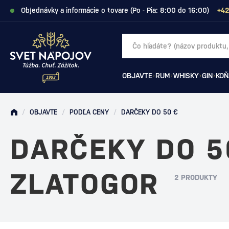
Objednávky a informácie o tovare (Po - Pia: 8:00 do 16:00)
+42
OBJAVTE
RUM
WHISKY
GIN
KOŇ
/
OBJAVTE
/
PODĽA CENY
/
DARČEKY DO 50 €
DARČEKY DO 5
ZLATOGOR
2 PRODUKTY