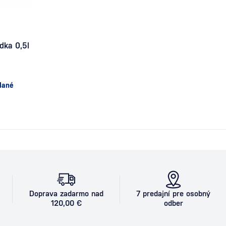
dka 0,5l
dané
Doprava zadarmo nad
7 predajní pre osobný
120,00 €
odber