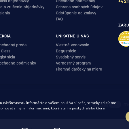
ácia objednávky
Obchodné podmienky
+421
ie a zrušenie objednávky
Ochrana osobných údajov
alenia
Odstúpenie od zmluvy
FAQ
ZÁRU
EKCIA
UNIKÁTNE U NÁS
ochodný predaj
Vlastné venovanie
 Class
Degustácie
istrácia
Svadobný servis
bchodne podmienky
Vernostný program
Firemné darčeky na mieru
.
 návštevnosti. Informácie o vašom používaní našej stránky zdieľame
uvy
binovať s inými informáciami, ktoré ste im poskytli alebo ktoré