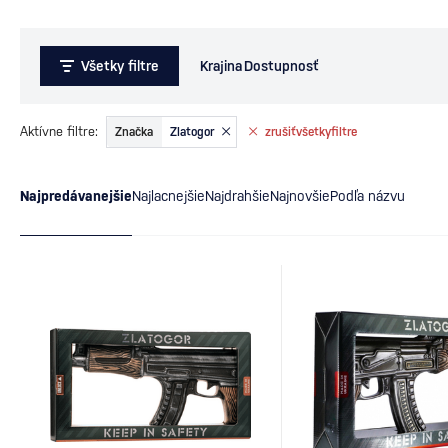
Všetky filtre
Krajina
Dostupnosť
Aktívne filtre:
Značka
Zlatogor
zrušiť
všetky
filtre
Najpredávanejšie
Najlacnejšie
Najdrahšie
Najnovšie
Podľa názvu