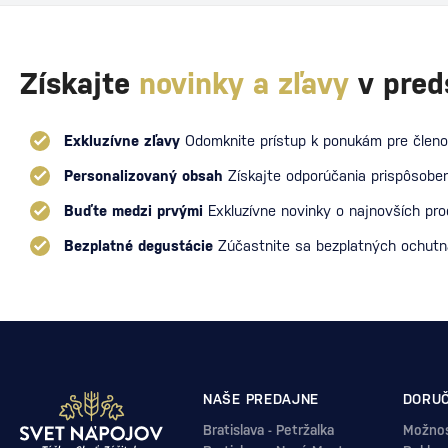
Získajte
novinky a zľavy
v pred
Exkluzívne zľavy
Odomknite prístup k ponukám pre členo
Personalizovaný obsah
Získajte odporúčania prispôsoben
Buďte medzi prvými
Exkluzívne novinky o najnovších pr
Bezplatné degustácie
Zúčastnite sa bezplatných ochut
NAŠE PREDAJNE
DORUČ
Bratislava - Petržalka
Možnos