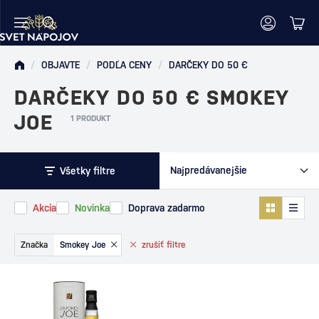
/
OBJAVTE
/
PODĽA CENY
/
DARČEKY DO 50 €
DARČEKY DO 50 € SMOKEY
JOE
1 PRODUKT
Všetky filtre
Akcia
Novinka
Doprava zadarmo
Značka
Smokey Joe
zrušiť
filtre