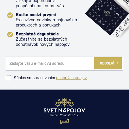
Získajte odporúčania
prispôsobené len pre vás.
Buďte medzi prvými
Exkluzívne novinky o najnovších
produktoch a ponukách.
Bezplatné degustácie
Zúčastnite sa bezplatných
ochutnávok nových nápojov
ODOSLAŤ
Súhlas so spracovaním
osobných údajov
.