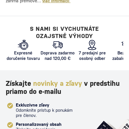
zahŕňa prémiové…
viac informácií
S NAMI SI VYCHUTNÁTE
OZAJSTNÉ VÝHODY
Expresné
Doprava zadarmo
7 predajní pre
Bezpe
doručenie tovaru
nad 120,00 €
osobný odber
zabalený
proti poš
Získajte
novinky a zľavy
v predstihu
priamo do e-mailu
Exkluzívne zľavy
Odomknite prístup k ponukám
pre členov.
Personalizovaný obsah