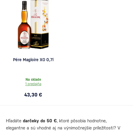
Pére Magloire XO 0,7l
Na sklade
1 predajňa
43,30 €
Hľadáte
darčeky do 50 €
, ktoré pôsobia hodnotne,
elegantne a sú vhodné aj na výnimočnejšie príležitosti? V