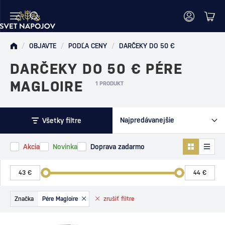
/
OBJAVTE
/
PODĽA CENY
/
DARČEKY DO 50 €
DARČEKY DO 50 € PÉRE
MAGLOIRE
1 PRODUKT
Všetky filtre
Akcia
Novinka
Doprava zadarmo
Značka
Pére Magloire
zrušiť
filtre