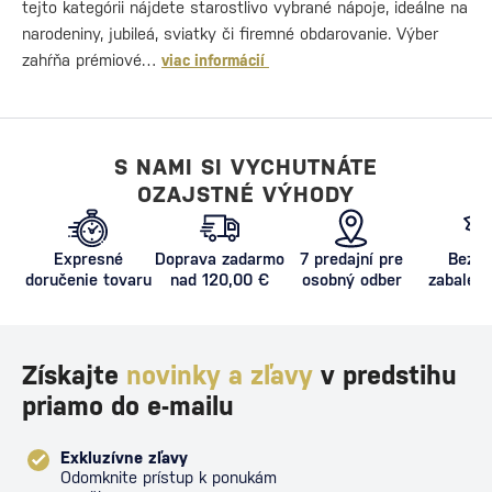
tejto kategórii nájdete starostlivo vybrané nápoje, ideálne na
narodeniny, jubileá, sviatky či firemné obdarovanie. Výber
zahŕňa prémiové…
viac informácií
S NAMI SI VYCHUTNÁTE
OZAJSTNÉ VÝHODY
Expresné
Doprava zadarmo
7 predajní pre
Bezpe
doručenie tovaru
nad 120,00 €
osobný odber
zabalený
proti poš
Získajte
novinky a zľavy
v predstihu
priamo do e-mailu
Exkluzívne zľavy
Odomknite prístup k ponukám