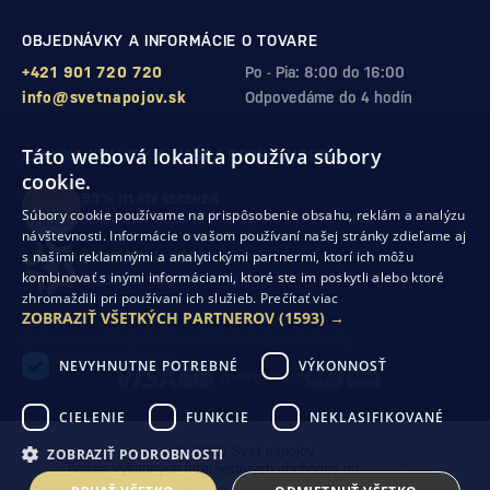
OBJEDNÁVKY A INFORMÁCIE O TOVARE
+421 901 720 720
Po - Pia: 8:00 do 16:00
info@svetnapojov.sk
Odpovedáme do 4 hodín
Táto webová lokalita používa súbory
ZÁRUKA KVALITY A VAŠEJ SPOKOJNOSTI
cookie.
99%
(11 978 RECENZIÍ)
Súbory cookie používame na prispôsobenie obsahu, reklám a analýzu
zákazníkov odporúča nákup v našom obchode
návštevnosti. Informácie o vašom používaní našej stránky zdieľame aj
s našimi reklamnými a analytickými partnermi, ktorí ich môžu
SHOP ROKU 2024
kombinovať s inými informáciami, ktoré ste im poskytli alebo ktoré
10. rok po sebe
sme získali ocenenie od Heureka
zhromaždili pri používaní ich služieb.
Prečítať viac
ZOBRAZIŤ VŠETKÝCH PARTNEROV
(1593) →
Ochrana osobných údajov
Obchodné podmienky
Odstúpenie od zmluvy
NEVYHNUTNE POTREBNÉ
VÝKONNOSŤ
CIELENIE
FUNKCIE
NEKLASIFIKOVANÉ
© 2026 Svet nápojov
ZOBRAZIŤ PODROBNOSTI
Tvorba výkonných internetových obchodov od
RIESENIA