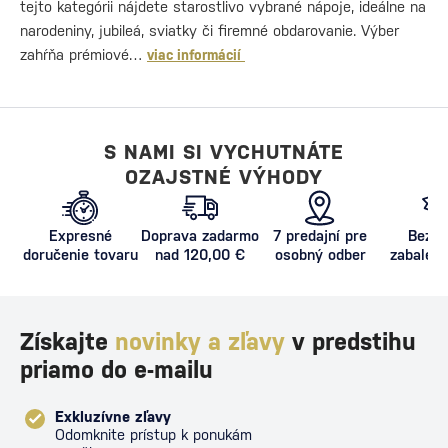
tejto kategórii nájdete starostlivo vybrané nápoje, ideálne na
narodeniny, jubileá, sviatky či firemné obdarovanie. Výber
zahŕňa prémiové…
viac informácií
S NAMI SI VYCHUTNÁTE
OZAJSTNÉ VÝHODY
Expresné
Doprava zadarmo
7 predajní pre
Bezpe
doručenie tovaru
nad 120,00 €
osobný odber
zabalený
proti poš
Získajte
novinky a zľavy
v predstihu
priamo do e-mailu
Exkluzívne zľavy
Odomknite prístup k ponukám