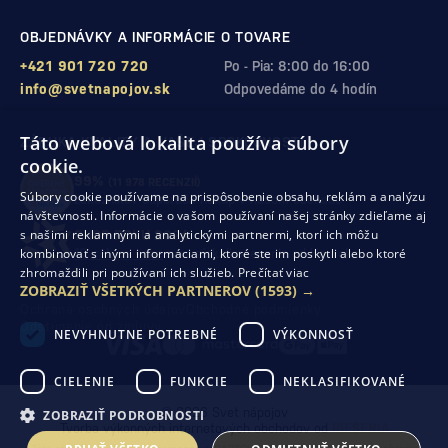
OBJEDNÁVKY A INFORMÁCIE O TOVARE
+421 901 720 720
Po - Pia: 8:00 do 16:00
info@svetnapojov.sk
Odpovedáme do 4 hodín
Táto webová lokalita používa súbory
ZÁRUKA KVALITY A VAŠEJ SPOKOJNOSTI
cookie.
99%
(11 978 RECENZIÍ)
Súbory cookie používame na prispôsobenie obsahu, reklám a analýzu
zákazníkov odporúča nákup v našom obchode
návštevnosti. Informácie o vašom používaní našej stránky zdieľame aj
s našimi reklamnými a analytickými partnermi, ktorí ich môžu
SHOP ROKU 2024
kombinovať s inými informáciami, ktoré ste im poskytli alebo ktoré
10. rok po sebe
sme získali ocenenie od Heureka
zhromaždili pri používaní ich služieb.
Prečítať viac
ZOBRAZIŤ VŠETKÝCH PARTNEROV
(1593) →
Ochrana osobných údajov
Obchodné podmienky
Odstúpenie od zmluvy
NEVYHNUTNE POTREBNÉ
VÝKONNOSŤ
CIELENIE
FUNKCIE
NEKLASIFIKOVANÉ
© 2026 Svet nápojov
ZOBRAZIŤ PODROBNOSTI
Tvorba výkonných internetových obchodov od
RIESENIA