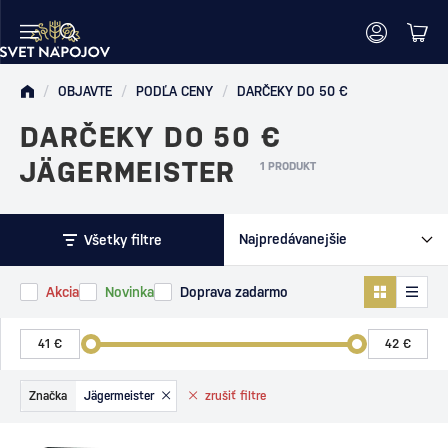
/
OBJAVTE
/
PODĽA CENY
/
DARČEKY DO 50 €
DARČEKY DO 50 €
JÄGERMEISTER
1 PRODUKT
Všetky filtre
Akcia
Novinka
Doprava zadarmo
Značka
Jägermeister
zrušiť
filtre