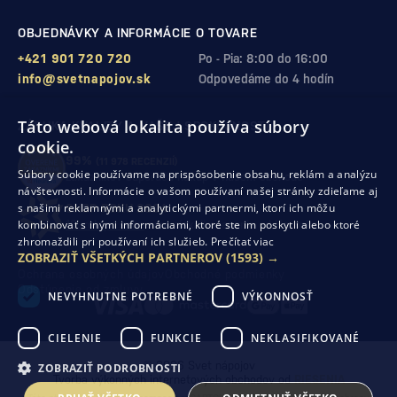
OBJEDNÁVKY A INFORMÁCIE O TOVARE
+421 901 720 720
Po - Pia: 8:00 do 16:00
info@svetnapojov.sk
Odpovedáme do 4 hodín
Táto webová lokalita používa súbory
ZÁRUKA KVALITY A VAŠEJ SPOKOJNOSTI
cookie.
99%
(11 978 RECENZIÍ)
Súbory cookie používame na prispôsobenie obsahu, reklám a analýzu
zákazníkov odporúča nákup v našom obchode
návštevnosti. Informácie o vašom používaní našej stránky zdieľame aj
s našimi reklamnými a analytickými partnermi, ktorí ich môžu
SHOP ROKU 2024
kombinovať s inými informáciami, ktoré ste im poskytli alebo ktoré
10. rok po sebe
sme získali ocenenie od Heureka
zhromaždili pri používaní ich služieb.
Prečítať viac
ZOBRAZIŤ VŠETKÝCH PARTNEROV
(1593) →
Ochrana osobných údajov
Obchodné podmienky
Odstúpenie od zmluvy
NEVYHNUTNE POTREBNÉ
VÝKONNOSŤ
CIELENIE
FUNKCIE
NEKLASIFIKOVANÉ
© 2026 Svet nápojov
ZOBRAZIŤ PODROBNOSTI
Tvorba výkonných internetových obchodov od
RIESENIA