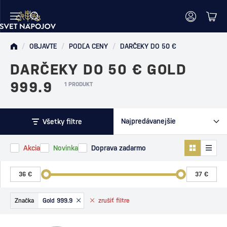
/
OBJAVTE
/
PODĽA CENY
/
DARČEKY DO 50 €
DARČEKY DO 50 € GOLD
999.9
1 PRODUKT
Všetky filtre
Akcia
Novinka
Doprava zadarmo
Značka
Gold 999.9
zrušiť
filtre