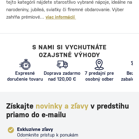
tejto kategórii nájdete starostlivo vybrané nápoje, ideálne na
narodeniny, jubileá, sviatky či firemné obdarovanie. Výber
zahŕňa prémiové…
viac informácií
S NAMI SI VYCHUTNÁTE
OZAJSTNÉ VÝHODY
Expresné
Doprava zadarmo
7 predajní pre
Bezpe
doručenie tovaru
nad 120,00 €
osobný odber
zabalený
proti poš
Získajte
novinky a zľavy
v predstihu
priamo do e-mailu
Exkluzívne zľavy
Odomknite prístup k ponukám