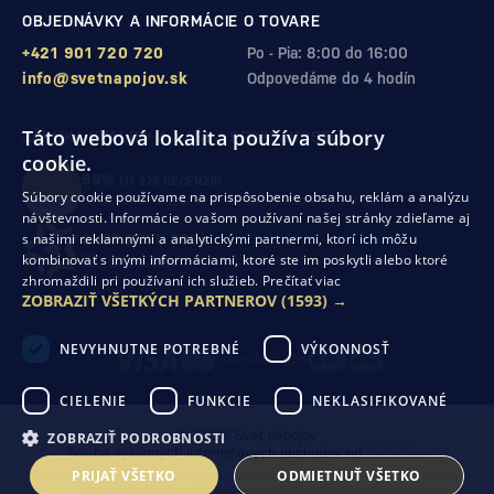
OBJEDNÁVKY A INFORMÁCIE O TOVARE
+421 901 720 720
Po - Pia: 8:00 do 16:00
info@svetnapojov.sk
Odpovedáme do 4 hodín
Táto webová lokalita používa súbory
ZÁRUKA KVALITY A VAŠEJ SPOKOJNOSTI
cookie.
99%
(11 978 RECENZIÍ)
Súbory cookie používame na prispôsobenie obsahu, reklám a analýzu
zákazníkov odporúča nákup v našom obchode
návštevnosti. Informácie o vašom používaní našej stránky zdieľame aj
s našimi reklamnými a analytickými partnermi, ktorí ich môžu
SHOP ROKU 2024
kombinovať s inými informáciami, ktoré ste im poskytli alebo ktoré
10. rok po sebe
sme získali ocenenie od Heureka
zhromaždili pri používaní ich služieb.
Prečítať viac
ZOBRAZIŤ VŠETKÝCH PARTNEROV
(1593) →
Ochrana osobných údajov
Obchodné podmienky
Odstúpenie od zmluvy
NEVYHNUTNE POTREBNÉ
VÝKONNOSŤ
CIELENIE
FUNKCIE
NEKLASIFIKOVANÉ
© 2026 Svet nápojov
ZOBRAZIŤ PODROBNOSTI
Tvorba výkonných internetových obchodov od
RIESENIA
PRIJAŤ VŠETKO
ODMIETNUŤ VŠETKO
Táto stránka je chránená pomocou reCAPTCHA a uplatňujú sa
Pravidlá ochrany
osobných údajov
spoločnosti Google a ich
Zmluvné podmienky
.