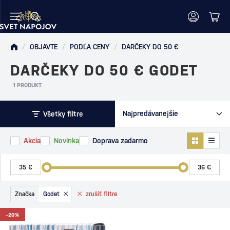
/
OBJAVTE
/
PODĽA CENY
/
DARČEKY DO 50 €
DARČEKY DO 50 € GODET
1 PRODUKT
Všetky filtre
Akcia
Novinka
Doprava zadarmo
Značka
Godet
zrušiť
filtre
-20%