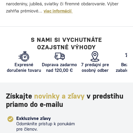
narodeniny, jubileá, sviatky či firemné obdarovanie. Výber
zahŕňa prémiové…
viac informácií
S NAMI SI VYCHUTNÁTE
OZAJSTNÉ VÝHODY
Expresné
Doprava zadarmo
7 predajní pre
Bezpe
doručenie tovaru
nad 120,00 €
osobný odber
zabalený
proti poš
Získajte
novinky a zľavy
v predstihu
priamo do e-mailu
Exkluzívne zľavy
Odomknite prístup k ponukám
pre členov.