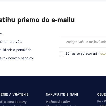
stihu priamo do e-mailu
v.
é len pre vás.
oduktoch a ponukách.
Súhlas so spracovaním
oso
návok nových nápojov
ENIE A VRÁTENIE
NAKUPUJTE S NAMI
OBJE
Po - 
ti a cena dopravy
Možnosti platby