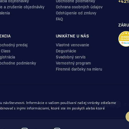
ácia objednávky
Obchodné podmienky
+421
ie a zrušenie objednávky
Ochrana osobných údajov
alenia
Odstúpenie od zmluvy
FAQ
ZÁRU
EKCIA
UNIKÁTNE U NÁS
ochodný predaj
Vlastné venovanie
 Class
Degustácie
istrácia
Svadobný servis
bchodne podmienky
Vernostný program
Firemné darčeky na mieru
.
 návštevnosti. Informácie o vašom používaní našej stránky zdieľame
uvy
binovať s inými informáciami, ktoré ste im poskytli alebo ktoré