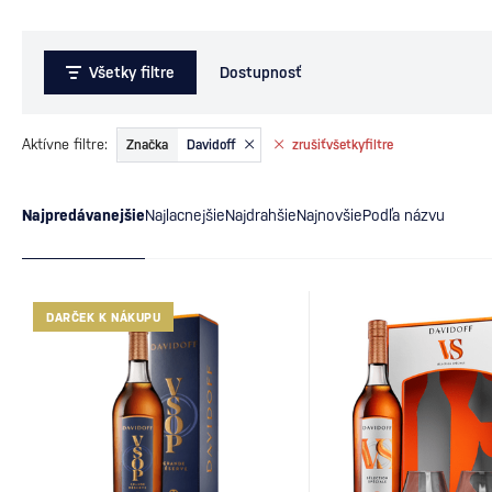
Všetky filtre
Dostupnosť
Aktívne filtre:
Značka
Davidoff
zrušiť
všetky
filtre
Najpredávanejšie
Najlacnejšie
Najdrahšie
Najnovšie
Podľa názvu
DARČEK K NÁKUPU