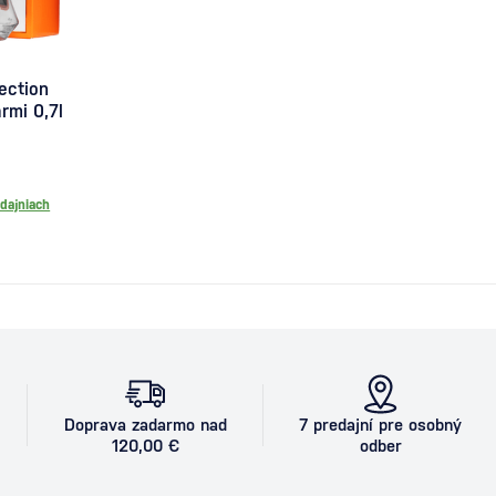
ection
rmi 0,7l
dajniach
Doprava zadarmo nad
7 predajní pre osobný
120,00 €
odber