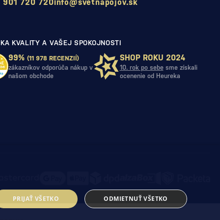
 901 720 720
info@svetnapojov.sk
KA KVALITY A VAŠEJ SPOKOJNOSTI
99%
SHOP ROKU 2024
(11 978 RECENZIÍ)
zákazníkov odporúča nákup v
10. rok po sebe
sme získali
našom obchode
ocenenie od Heureka
PRIJAŤ VŠETKO
ODMIETNUŤ VŠETKO