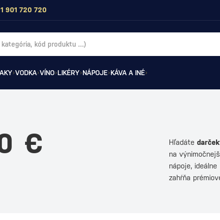
1 901 720 720
AKY
VODKA
VÍNO
LIKÉRY
NÁPOJE
KÁVA A INÉ
0 €
Hľadáte
darček
na výnimočnejši
nápoje, ideálne
zahŕňa prémio