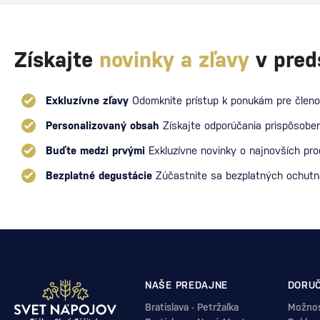
Získajte
novinky a zľavy
v pred
Exkluzívne zľavy
Odomknite prístup k ponukám pre členo
Personalizovaný obsah
Získajte odporúčania prispôsoben
Buďte medzi prvými
Exkluzívne novinky o najnovších pr
Bezplatné degustácie
Zúčastnite sa bezplatných ochut
NAŠE PREDAJNE
DORUČ
Bratislava - Petržalka
Možnos