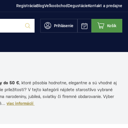
Registrácia
Blog
Veľkoobchod
Degustácie
Kontakt a predajne
Prihlásenie
Košík
y do 50 €
, ktoré pôsobia hodnotne, elegantne a sú vhodné aj
e príležitosti? V tejto kategórii nájdete starostlivo vybrané
 na narodeniny, jubileá, sviatky či firemné obdarovanie. Výber
vé…
viac informácií