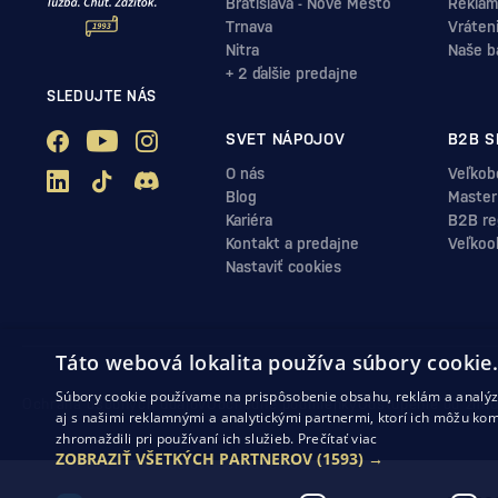
Bratislava - Nové Mesto
Reklam
Trnava
Vráten
Nitra
Naše b
+ 2 ďalšie predajne
SLEDUJTE NÁS
SVET NÁPOJOV
B2B S
O nás
Veľkob
Blog
Master
Kariéra
B2B reg
Kontakt a predajne
Veľkoo
Nastaviť cookies
Táto webová lokalita používa súbory cookie
Súbory cookie používame na prispôsobenie obsahu, reklám a analýzu
Ochrana osobných údajov
Obchodné podmienky
Odstúpenie od zml
aj s našimi reklamnými a analytickými partnermi, ktorí ich môžu kom
zhromaždili pri používaní ich služieb.
Prečítať viac
ZOBRAZIŤ VŠETKÝCH PARTNEROV
(1593) →