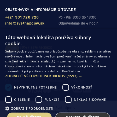
OBJEDNÁVKY A INFORMÁCIE O TOVARE
+421 901 720 720
Po - Pia: 8:00 do 16:00
info@svetnapojov.sk
Odpovedáme do 4 hodín
Táto webová lokalita používa súbory
ZÁRUKA KVALITY A VAŠEJ SPOKOJNOSTI
cookie.
99%
(11 978 RECENZIÍ)
Súbory cookie používame na prispôsobenie obsahu, reklám a analýzu
zákazníkov odporúča nákup v našom obchode
návštevnosti. Informácie o vašom používaní našej stránky zdieľame aj
s našimi reklamnými a analytickými partnermi, ktorí ich môžu
SHOP ROKU 2024
kombinovať s inými informáciami, ktoré ste im poskytli alebo ktoré
10. rok po sebe
sme získali ocenenie od Heureka
zhromaždili pri používaní ich služieb.
Prečítať viac
ZOBRAZIŤ VŠETKÝCH PARTNEROV
(1593) →
Ochrana osobných údajov
Obchodné podmienky
Odstúpenie od zmluvy
NEVYHNUTNE POTREBNÉ
VÝKONNOSŤ
CIELENIE
FUNKCIE
NEKLASIFIKOVANÉ
© 2026 Svet nápojov
ZOBRAZIŤ PODROBNOSTI
Tvorba výkonných internetových obchodov od
RIESENIA