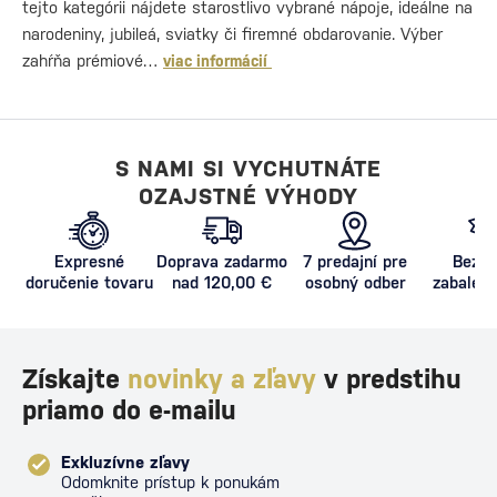
tejto kategórii nájdete starostlivo vybrané nápoje, ideálne na
narodeniny, jubileá, sviatky či firemné obdarovanie. Výber
zahŕňa prémiové…
viac informácií
S NAMI SI VYCHUTNÁTE
OZAJSTNÉ VÝHODY
Expresné
Doprava zadarmo
7 predajní pre
Bezpe
doručenie tovaru
nad 120,00 €
osobný odber
zabalený
proti poš
Získajte
novinky a zľavy
v predstihu
priamo do e-mailu
Exkluzívne zľavy
Odomknite prístup k ponukám