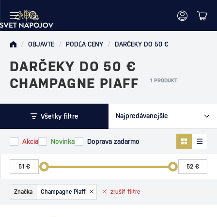
/
OBJAVTE
/
PODĽA CENY
/
DARČEKY DO 50 €
DARČEKY DO 50 €
CHAMPAGNE PIAFF
1 PRODUKT
Všetky filtre
Akcia
Novinka
Doprava zadarmo
Značka
Champagne Piaff
zrušiť
filtre