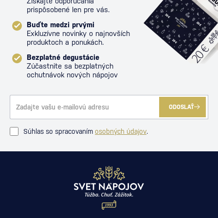
Získajte odporúčania
prispôsobené len pre vás.
Buďte medzi prvými
Exkluzívne novinky o najnovších
produktoch a ponukách.
Bezplatné degustácie
Zúčastnite sa bezplatných
ochutnávok nových nápojov
ODOSLAŤ
Súhlas so spracovaním
osobných údajov
.