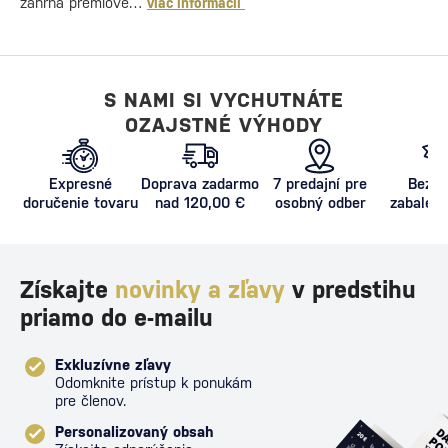
zahŕňa prémiové…
viac informácií
S NAMI SI VYCHUTNÁTE
OZAJSTNÉ VÝHODY
Expresné
Doprava zadarmo
7 predajní pre
Bezpe
doručenie tovaru
nad 120,00 €
osobný odber
zabalený
proti poš
Získajte
novinky a zľavy
v predstihu
priamo do e-mailu
Exkluzívne zľavy
Odomknite prístup k ponukám
pre členov.
Personalizovaný obsah