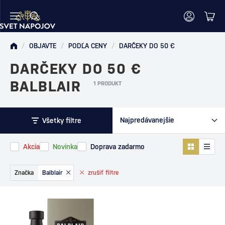
/
OBJAVTE
/
PODĽA CENY
/
DARČEKY DO 50 €
DARČEKY DO 50 €
BALBLAIR
1 PRODUKT
Všetky filtre
Akcia
Novinka
Doprava zadarmo
Značka
Balblair
zrušiť
filtre