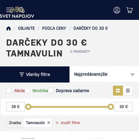
/
OBJAVTE
/
PODĽA CENY
/
DARČEKY DO 30 €
DARČEKY DO 30 €
TAMNAVULIN
2 PRODUKTY
Všetky filtre
Akcia
Novinka
Doprava zadarmo
Značka
Tamnavulin
zrušiť
filtre