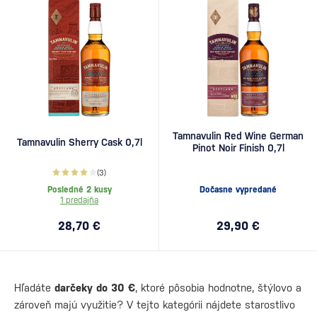
Tamnavulin Red Wine German
Tamnavulin Sherry Cask 0,7l
Pinot Noir Finish 0,7l
(3)
Posledné 2 kusy
Dočasne vypredané
1 predajňa
28,70 €
29,90 €
Hľadáte
darčeky do 30 €
, ktoré pôsobia hodnotne, štýlovo a
zároveň majú využitie? V tejto kategórii nájdete starostlivo