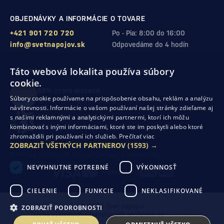
OBJEDNÁVKY A INFORMÁCIE O TOVARE
+421 901 720 720
Po - Pia: 8:00 do 16:00
info@svetnapojov.sk
Odpovedáme do 4 hodín
Táto webová lokalita používa súbory
ZÁRUKA KVALITY A VAŠEJ SPOKOJNOSTI
cookie.
99%
(11 978 RECENZIÍ)
Súbory cookie používame na prispôsobenie obsahu, reklám a analýzu
zákazníkov odporúča nákup v našom obchode
návštevnosti. Informácie o vašom používaní našej stránky zdieľame aj
s našimi reklamnými a analytickými partnermi, ktorí ich môžu
SHOP ROKU 2024
kombinovať s inými informáciami, ktoré ste im poskytli alebo ktoré
10. rok po sebe
sme získali ocenenie od Heureka
zhromaždili pri používaní ich služieb.
Prečítať viac
ZOBRAZIŤ VŠETKÝCH PARTNEROV
(1593) →
Ochrana osobných údajov
Obchodné podmienky
Odstúpenie od zmluvy
NEVYHNUTNE POTREBNÉ
VÝKONNOSŤ
CIELENIE
FUNKCIE
NEKLASIFIKOVANÉ
© 2026 Svet nápojov
ZOBRAZIŤ PODROBNOSTI
Tvorba výkonných internetových obchodov od
RIESENIA