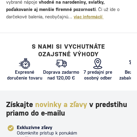
vybrané nápoje
vhodné na narodeniny, sviatky,
poďakovanie aj menšie firemné pozornosti
. Či už ide o
darčekové balenia, neobyčajnú…
viac informácií
S NAMI SI VYCHUTNÁTE
OZAJSTNÉ VÝHODY
Expresné
Doprava zadarmo
7 predajní pre
Bezpe
doručenie tovaru
nad 120,00 €
osobný odber
zabalený
proti poš
Získajte
novinky a zľavy
v predstihu
priamo do e-mailu
Exkluzívne zľavy
Odomknite prístup k ponukám