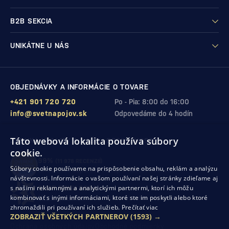
B2B SEKCIA
UNIKÁTNE U NÁS
OBJEDNÁVKY A INFORMÁCIE O TOVARE
+421 901 720 720
Po - Pia: 8:00 do 16:00
info@svetnapojov.sk
Odpovedáme do 4 hodín
Táto webová lokalita používa súbory
ZÁRUKA KVALITY A VAŠEJ SPOKOJNOSTI
cookie.
99%
(11 978 RECENZIÍ)
Súbory cookie používame na prispôsobenie obsahu, reklám a analýzu
zákazníkov odporúča nákup v našom obchode
návštevnosti. Informácie o vašom používaní našej stránky zdieľame aj
s našimi reklamnými a analytickými partnermi, ktorí ich môžu
SHOP ROKU 2024
kombinovať s inými informáciami, ktoré ste im poskytli alebo ktoré
10. rok po sebe
sme získali ocenenie od Heureka
zhromaždili pri používaní ich služieb.
Prečítať viac
ZOBRAZIŤ VŠETKÝCH PARTNEROV
(1593) →
Ochrana osobných údajov
Obchodné podmienky