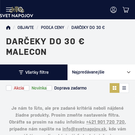
/
OBJAVTE
/
PODĽA CENY
/
DARČEKY DO 30 €
DARČEKY DO 30 €
MALECON
Všetky filtre
Akcia
Novinka
Doprava zadarmo
Je nám to ľúto, ale pre zadané kritériá neboli nájdené
žiadne produkty. Prosím zmeňte nastavenie filtra.
Obráťte sa prosím na našu infolinku
+421 901 720 720
,
prípadne nám napíšte na
info@svetnapojov.sk
, kde vám