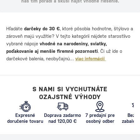
náš tím poradí a skúsi nájsť vhodné riešenie.
Hľadáte
darčeky do 30 €
, ktoré pôsobia hodnotne, štýlovo a
zároveň majú využitie? V tejto kategórii nájdete starostlivo
vybrané nápoje
vhodné na narodeniny, sviatky,
poďakovanie aj menšie firemné pozornosti
. Či už ide o
darčekové balenia, neobyčajnú…
viac informácií
S NAMI SI VYCHUTNÁTE
OZAJSTNÉ VÝHODY
Expresné
Doprava zadarmo
7 predajní pre
Bezpe
doručenie tovaru
nad 120,00 €
osobný odber
zabalený
proti poš