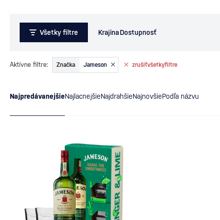
Všetky filtre
Krajina
Dostupnosť
Aktívne filtre:
Značka
Jameson
zrušiť
všetky
filtre
Najpredávanejšie
Najlacnejšie
Najdrahšie
Najnovšie
Podľa názvu