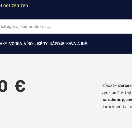
1 901 720 720
AKY
VODKA
VÍNO
LIKÉRY
NÁPOJE
KÁVA A INÉ
0 €
Hľadáte
darček
využitie? V tej
narodeniny, sv
darčekové bale