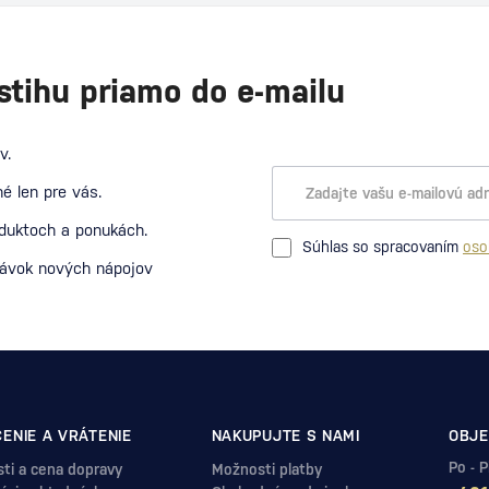
stihu priamo do e-mailu
v.
é len pre vás.
oduktoch a ponukách.
Súhlas so spracovaním
oso
návok nových nápojov
ENIE A VRÁTENIE
NAKUPUJTE S NAMI
OBJE
Po - 
ti a cena dopravy
Možnosti platby