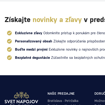
Získajte
novinky a zľavy
v pred
Exkluzívne zľavy
Odomknite prístup k ponukám pre členo
Personalizovaný obsah
Získajte odporúčania prispôsoben
Buďte medzi prvými
Exkluzívne novinky o najnovších pr
Bezplatné degustácie
Zúčastnite sa bezplatných ochut
NAŠE PREDAJNE
DORUČ
Bratislava - Petržalka
Možnos