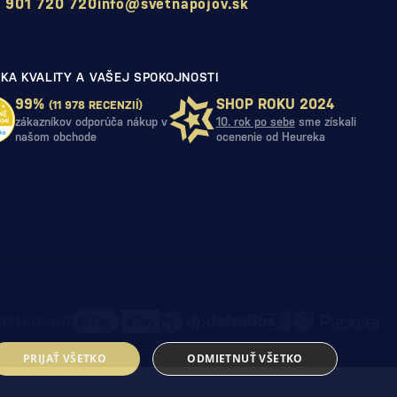
 901 720 720
info@svetnapojov.sk
KA KVALITY A VAŠEJ SPOKOJNOSTI
99%
SHOP ROKU 2024
(11 978 RECENZIÍ)
zákazníkov odporúča nákup v
10. rok po sebe
sme získali
našom obchode
ocenenie od Heureka
PRIJAŤ VŠETKO
ODMIETNUŤ VŠETKO