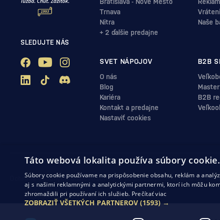
Bratislava - Nové Mesto
Reklam
Trnava
Vráten
Nitra
Naše b
+ 2 ďalšie predajne
SLEDUJTE NÁS
SVET NÁPOJOV
B2B S
O nás
Veľkob
Blog
Master
Kariéra
B2B reg
Kontakt a predajne
Veľkoo
Nastaviť cookies
Táto webová lokalita používa súbory cookie
Súbory cookie používame na prispôsobenie obsahu, reklám a analýzu
Ochrana osobných údajov
Obchodné podmienky
Odstúpenie od zml
aj s našimi reklamnými a analytickými partnermi, ktorí ich môžu kom
zhromaždili pri používaní ich služieb.
Prečítať viac
ZOBRAZIŤ VŠETKÝCH PARTNEROV
(1593) →