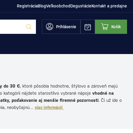
Registrácia
Blog
Veľkoobchod
Degustácie
Kontakt a predajne
Prihlásenie
Košík
y do 30 €
, ktoré pôsobia hodnotne, štýlovo a zároveň majú
to kategórii nájdete starostlivo vybrané nápoje
vhodné na
iatky, poďakovanie aj menšie firemné pozornosti
. Či už ide o
nia, neobyčajnú…
viac informácií