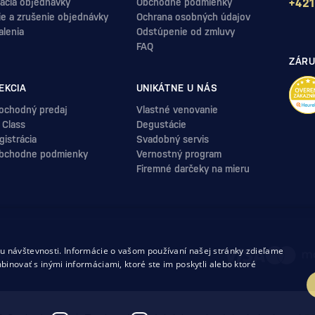
ácia objednávky
Obchodné podmienky
+421
ie a zrušenie objednávky
Ochrana osobných údajov
alenia
Odstúpenie od zmluvy
FAQ
ZÁRU
EKCIA
UNIKÁTNE U NÁS
ochodný predaj
Vlastné venovanie
 Class
Degustácie
istrácia
Svadobný servis
bchodne podmienky
Vernostný program
Firemné darčeky na mieru
.
 návštevnosti. Informácie o vašom používaní našej stránky zdieľame
uvy
binovať s inými informáciami, ktoré ste im poskytli alebo ktoré