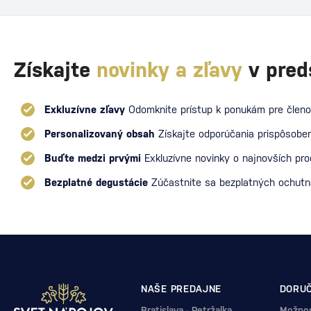
Získajte
novinky a zľavy
v pred
Exkluzívne zľavy
Odomknite prístup k ponukám pre členo
Personalizovaný obsah
Získajte odporúčania prispôsoben
Buďte medzi prvými
Exkluzívne novinky o najnovších pr
Bezplatné degustácie
Zúčastnite sa bezplatných ochut
NAŠE PREDAJNE
DORUČ
Bratislava - Petržalka
Možnos