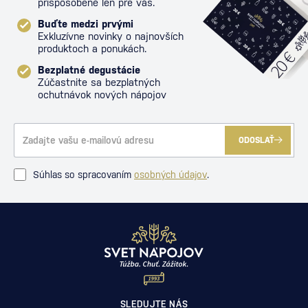
prispôsobené len pre vás.
Buďte medzi prvými
Exkluzívne novinky o najnovších
produktoch a ponukách.
Bezplatné degustácie
Zúčastnite sa bezplatných
ochutnávok nových nápojov
ODOSLAŤ
Súhlas so spracovaním
osobných údajov
.
SLEDUJTE NÁS