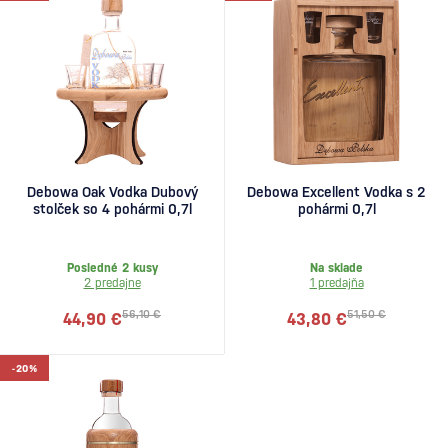
Debowa Oak Vodka Dubový
Debowa Excellent Vodka s 2
stolček so 4 pohármi 0,7l
pohármi 0,7l
Posledné 2 kusy
Na sklade
2 predajne
1 predajňa
56,10 €
51,50 €
44,90 €
43,80 €
-20%