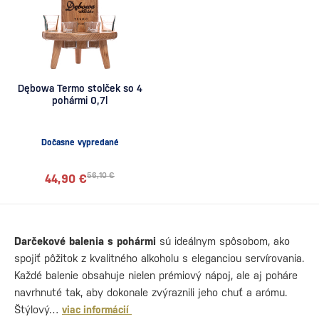
Dębowa Termo stolček so 4
pohármi 0,7l
Dočasne vypredané
56,10 €
44,90 €
Darčekové balenia s pohármi
sú ideálnym spôsobom, ako
spojiť pôžitok z kvalitného alkoholu s eleganciou servírovania.
Každé balenie obsahuje nielen prémiový nápoj, ale aj poháre
navrhnuté tak, aby dokonale zvýraznili jeho chuť a arómu.
Štýlový…
viac informácií