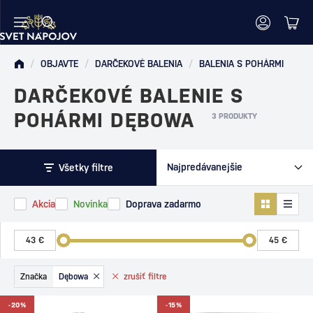
/
OBJAVTE
/
DARČEKOVÉ BALENIA
/
BALENIA S POHÁRMI
DARČEKOVÉ BALENIE S
POHÁRMI DĘBOWA
3 PRODUKTY
Všetky filtre
Akcia
Novinka
Doprava zadarmo
Značka
Dębowa
zrušiť
filtre
-20%
-15%