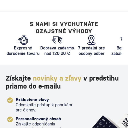
S NAMI SI VYCHUTNÁTE
OZAJSTNÉ VÝHODY
Expresné
Doprava zadarmo
7 predajní pre
Bezpe
doručenie tovaru
nad 120,00 €
osobný odber
zabalený
proti poš
Získajte
novinky a zľavy
v predstihu
priamo do e-mailu
Exkluzívne zľavy
Odomknite prístup k ponukám
pre členov.
Personalizovaný obsah
Získajte odporúčania