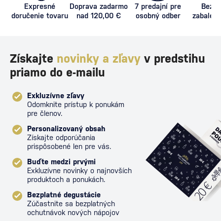
Expresné
Doprava zadarmo
7 predajní pre
Bezpe
doručenie tovaru
nad 120,00 €
osobný odber
zabalený
proti poš
Získajte
novinky a zľavy
v predstihu
priamo do e-mailu
Exkluzívne zľavy
Odomknite prístup k ponukám
pre členov.
Personalizovaný obsah
Získajte odporúčania
prispôsobené len pre vás.
Buďte medzi prvými
Exkluzívne novinky o najnovších
produktoch a ponukách.
Bezplatné degustácie
Zúčastnite sa bezplatných
ochutnávok nových nápojov