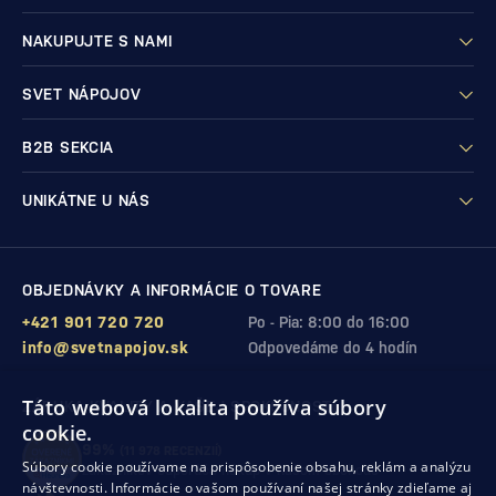
NAKUPUJTE S NAMI
SVET NÁPOJOV
B2B SEKCIA
UNIKÁTNE U NÁS
OBJEDNÁVKY A INFORMÁCIE O TOVARE
+421 901 720 720
Po - Pia: 8:00 do 16:00
info@svetnapojov.sk
Odpovedáme do 4 hodín
Táto webová lokalita používa súbory
ZÁRUKA KVALITY A VAŠEJ SPOKOJNOSTI
cookie.
99%
(11 978 RECENZIÍ)
Súbory cookie používame na prispôsobenie obsahu, reklám a analýzu
zákazníkov odporúča nákup v našom obchode
návštevnosti. Informácie o vašom používaní našej stránky zdieľame aj