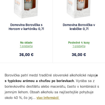
Domovina Borovička s
Domovina Borovička v
Horcom v kartóniku 0,7l
krabičke 0,7l
Na sklade
Posledné 4 kusy
1 predajňa
1 predajňa
36,00 €
36,00 €
Borovička patrí medzi tradičné slovenské alkoholické nápoj
e
s typickou arómou a chuťou po borievkach
. Vyrába sa z
borievkového destilátu alebo macerátu, často v kombinácii s
jemným liehom. Obsah alkoholu sa najčastejšie pohybuje
okolo 40 %, čo jej…
viac informácií