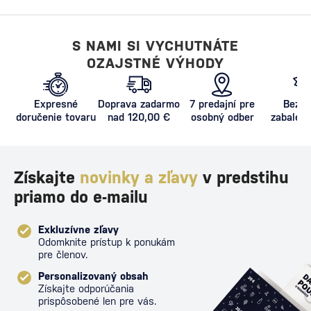
S NAMI SI VYCHUTNÁTE
OZAJSTNÉ VÝHODY
Expresné
Doprava zadarmo
7 predajní pre
Bezpe
doručenie tovaru
nad 120,00 €
osobný odber
zabalený
proti poš
Získajte
novinky a zľavy
v predstihu
priamo do e-mailu
Exkluzívne zľavy
Odomknite prístup k ponukám
pre členov.
Personalizovaný obsah
Získajte odporúčania
prispôsobené len pre vás.