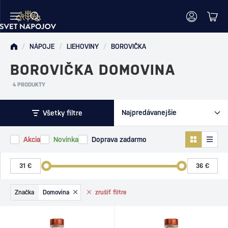
/
NÁPOJE
/
LIEHOVINY
/
BOROVIČKA
BOROVIČKA DOMOVINA
4 PRODUKTY
Všetky filtre
Akcia
Novinka
Doprava zadarmo
Značka
Domovina
zrušiť
filtre