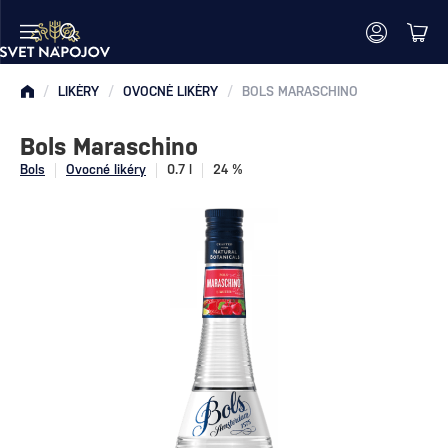
/
LIKÉRY
/
OVOCNÉ LIKÉRY
/
BOLS MARASCHINO
Bols Maraschino
Bols
Ovocné likéry
0.7 l
24 %