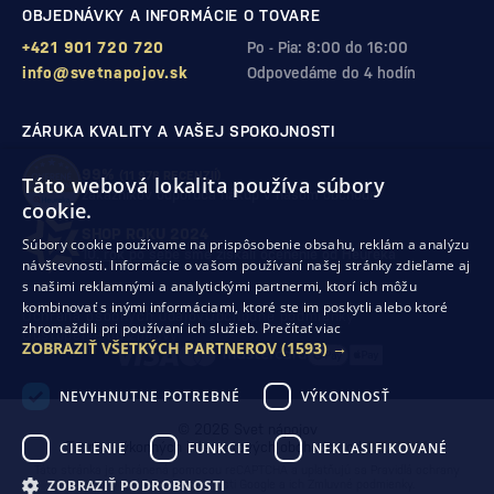
OBJEDNÁVKY A INFORMÁCIE O TOVARE
+421 901 720 720
Po - Pia: 8:00 do 16:00
info@svetnapojov.sk
Odpovedáme do 4 hodín
ZÁRUKA KVALITY A VAŠEJ SPOKOJNOSTI
99%
(11 978 RECENZIÍ)
Táto webová lokalita používa súbory
zákazníkov odporúča nákup v našom obchode
cookie.
SHOP ROKU 2024
Súbory cookie používame na prispôsobenie obsahu, reklám a analýzu
10. rok po sebe
sme získali ocenenie od Heureka
návštevnosti. Informácie o vašom používaní našej stránky zdieľame aj
s našimi reklamnými a analytickými partnermi, ktorí ich môžu
kombinovať s inými informáciami, ktoré ste im poskytli alebo ktoré
Ochrana osobných údajov
Obchodné podmienky
zhromaždili pri používaní ich služieb.
Prečítať viac
Odstúpenie od zmluvy
ZOBRAZIŤ VŠETKÝCH PARTNEROV
(1593) →
NEVYHNUTNE POTREBNÉ
VÝKONNOSŤ
© 2026 Svet nápojov
CIELENIE
FUNKCIE
NEKLASIFIKOVANÉ
Tvorba výkonných internetových obchodov od
RIESENIA
Táto stránka je chránená pomocou reCAPTCHA a uplatňujú sa
Pravidlá ochrany
ZOBRAZIŤ PODROBNOSTI
osobných údajov
spoločnosti Google a ich
Zmluvné podmienky
.