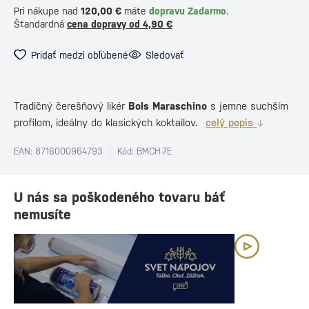
Pri nákupe nad
120,00 €
máte
dopravu Zadarmo
.
Štandardná
cena dopravy od 4,90 €
Pridať medzi obľúbené
Sledovať
Tradičný čerešňový likér
Bols Maraschino
s jemne suchším
profilom, ideálny do klasických koktailov.
celý popis
EAN: 8716000964793
Kód: BMCH-7E
U nás sa poškodeného tovaru báť
nemusíte