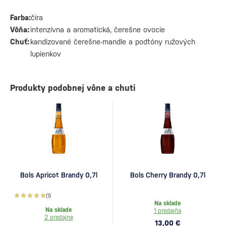
Farba:
číra
Vôňa:
intenzívna a aromatická, čerešne ovocie
Chuť:
kandizované čerešne-mandle a podtóny ružových
lupienkov
Produkty podobnej vône a chuti
Bols Apricot Brandy 0,7l
Bols Cherry Brandy 0,7l
(1)
Na sklade
Na sklade
1 predajňa
2 predajne
13,00 €