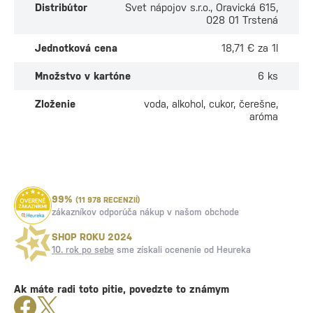
Distribútor
Svet nápojov s.r.o., Oravická 615,
028 01 Trstená
Jednotková cena
18,71 € za 1l
Množstvo v kartóne
6 ks
Zloženie
voda, alkohol, cukor, čerešne,
aróma
99%
(11 978 RECENZIÍ)
zákazníkov odporúča nákup v našom obchode
SHOP ROKU 2024
10. rok po sebe
sme získali ocenenie od Heureka
Ak máte radi toto pitie, povedzte to známym