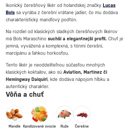
Ikonický čerešňový likér od holandskej značky
Lucas
Bols
sa vyrába z čerešní vrátane jadier, čo mu dodáva
charakteristický mandľový podtón.
Na rozdiel od klasických sladkých čerešňových likérov
má Bols Maraschino
suchší a elegantnejší profil.
Chuť je
jemná, vyvážená a komplexná, s tónmi čerešní,
marcipánu a ľahkou horkosťou.
Tento likér je neoddeliteľnou súčasťou mnohých
klasických koktailov, ako sú
Aviation, Martinez či
Hemingway Daiquiri
, kde dodáva nápojom hĺbku a
autentický charakter.
Vôňa a chuť
Mandle
Kandizované ovocie
Ruže
Čerešne