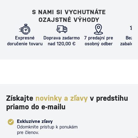
S NAMI SI VYCHUTNÁTE
OZAJSTNÉ VÝHODY
Expresné
Doprava zadarmo
7 predajní pre
Bezpe
doručenie tovaru
nad 120,00 €
osobný odber
zabalený
proti poš
Získajte
novinky a zľavy
v predstihu
priamo do e-mailu
Exkluzívne zľavy
Odomknite prístup k ponukám
pre členov.