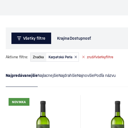
Všetky filtre
Krajina
Dostupnosť
Aktívne filtre:
Značka
Karpatská Perla
zrušiť
všetky
filtre
Najpredávanejšie
Najlacnejšie
Najdrahšie
Najnovšie
Podľa názvu
NOVINKA