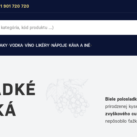
1 901 720 720
AKY
VODKA
VÍNO
LIKÉRY
NÁPOJE
KÁVA A INÉ
ADKÉ
Biele polosladk
KÁ
prirodzenej kys
zvyškového cuk
nepôsobilo ťaž