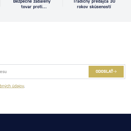
Bezpečne zabalený
Tradičný predajca 30
tovar proti
rokov skúseností
poškodeniu
ODOSLAŤ
bných údajov
.