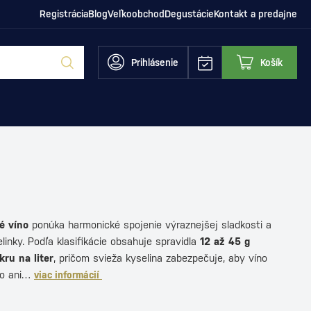
Registrácia
Blog
Veľkoobchod
Degustácie
Kontakt a predajne
Prihlásenie
Košík
é víno
ponúka harmonické spojenie výraznejšej sladkosti a
elinky. Podľa klasifikácie obsahuje spravidla
12 až 45 g
ru na liter
, pričom svieža kyselina zabezpečuje, aby víno
ko ani…
viac informácií