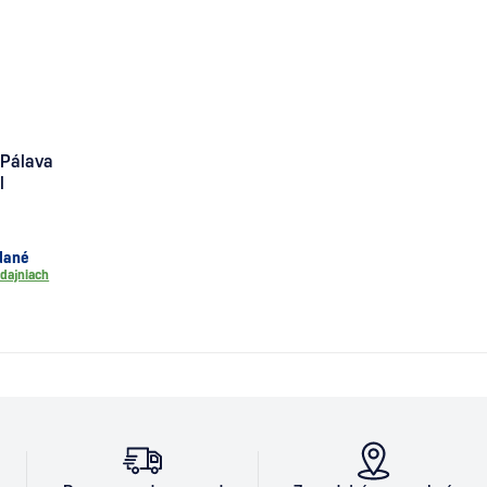
 Pálava
l
dané
dajniach