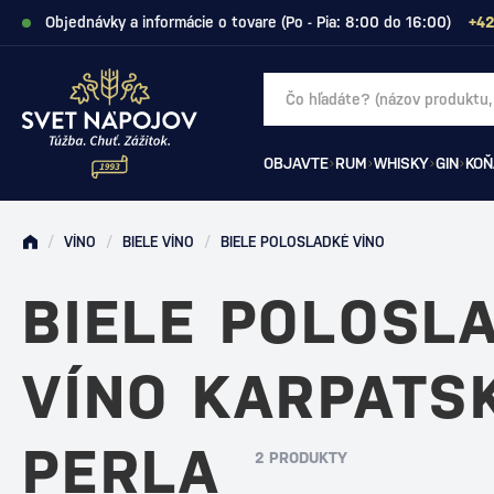
Objednávky a informácie o tovare (Po - Pia: 8:00 do 16:00)
+42
OBJAVTE
RUM
WHISKY
GIN
KOŇ
/
VÍNO
/
BIELE VÍNO
/
BIELE POLOSLADKÉ VÍNO
BIELE POLOSL
VÍNO KARPATS
PERLA
2 PRODUKTY