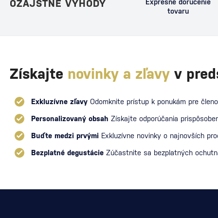
OZAJSTNÉ VÝHODY
Expresné doručenie
tovaru
Získajte
novinky a zľavy
v pred
Exkluzívne zľavy
Odomknite prístup k ponukám pre členo
Personalizovaný obsah
Získajte odporúčania prispôsoben
Buďte medzi prvými
Exkluzívne novinky o najnovších pr
Bezplatné degustácie
Zúčastnite sa bezplatných ochut