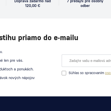
Doprava zadarmo nad
7 predajní pre osobný
120,00 €
odber
stihu priamo do e-mailu
v.
é len pre vás.
oduktoch a ponukách.
Súhlas so spracovaním
oso
návok nových nápojov