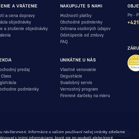
ENIE A VRÁTENIE
NAKUPUJTE S NAMI
OBJE
Po - 
ti a cena dopravy
Možnosti platby
ácia objednávky
Obchodné podmienky
+421
ie a zrušenie objednávky
Ochrana osobných údajov
alenia
Odstúpenie od zmluvy
FAQ
ZÁRU
EKCIA
UNIKÁTNE U NÁS
ochodný predaj
Vlastné venovanie
 Class
Degustácie
istrácia
Svadobný servis
bchodne podmienky
Vernostný program
Firemné darčeky na mieru
.
 návštevnosti. Informácie o vašom používaní našej stránky zdieľame
uvy
binovať s inými informáciami, ktoré ste im poskytli alebo ktoré