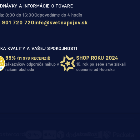
DNÁVKY A INFORMÁCIE O TOVARE
Pia: 8:00 do 16:00
Odpovedáme do 4 hodín
 901 720 720
info@svetnapojov.sk
KA KVALITY A VAŠEJ SPOKOJNOSTI
99%
SHOP ROKU 2024
(11 978 RECENZIÍ)
zákazníkov odporúča nákup v
10. rok po sebe
sme získali
našom obchode
ocenenie od Heureka