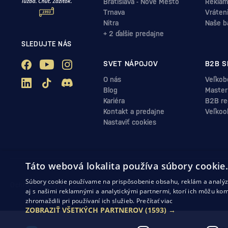
Bratislava - Nové Mesto
Reklam
Trnava
Vráten
Nitra
Naše b
+ 2 ďalšie predajne
SLEDUJTE NÁS
SVET NÁPOJOV
B2B S
O nás
Veľkob
Blog
Master
Kariéra
B2B reg
Kontakt a predajne
Veľkoo
Nastaviť cookies
Táto webová lokalita používa súbory cookie
Súbory cookie používame na prispôsobenie obsahu, reklám a analýzu
Ochrana osobných údajov
Obchodné podmienky
Odstúpenie od zml
aj s našimi reklamnými a analytickými partnermi, ktorí ich môžu kom
zhromaždili pri používaní ich služieb.
Prečítať viac
ZOBRAZIŤ VŠETKÝCH PARTNEROV
(1593) →