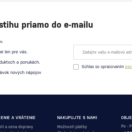
stihu priamo do e-mailu
v.
é len pre vás.
oduktoch a ponukách.
Súhlas so spracovaním
oso
návok nových nápojov
ENIE A VRÁTENIE
NAKUPUJTE S NAMI
OBJE
Po - 
ti a cena dopravy
Možnosti platby