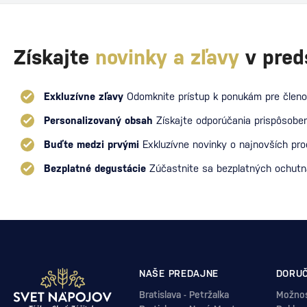
Získajte
novinky a zľavy
v pred
Exkluzívne zľavy
Odomknite prístup k ponukám pre členo
Personalizovaný obsah
Získajte odporúčania prispôsoben
Buďte medzi prvými
Exkluzívne novinky o najnovších pr
Bezplatné degustácie
Zúčastnite sa bezplatných ochut
NAŠE PREDAJNE
DORUČ
Bratislava - Petržalka
Možnos