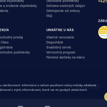
ácia objednávky
Obchodné podmienky
+421
ie a zrušenie objednávky
Ochrana osobných údajov
alenia
Odstúpenie od zmluvy
FAQ
ZÁRU
EKCIA
UNIKÁTNE U NÁS
ochodný predaj
Vlastné venovanie
 Class
Degustácie
istrácia
Svadobný servis
bchodne podmienky
Vernostný program
Firemné darčeky na mieru
.
 návštevnosti. Informácie o vašom používaní našej stránky zdieľame
uvy
binovať s inými informáciami, ktoré ste im poskytli alebo ktoré