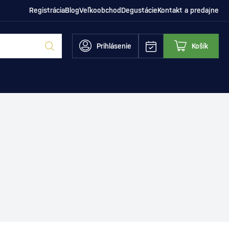
Registrácia
Blog
Veľkoobchod
Degustácie
Kontakt a predajne
Prihlásenie
Košík