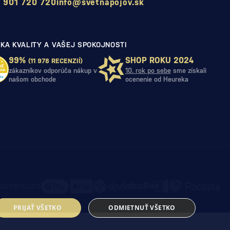
 901 720 720
info@svetnapojov.sk
KA KVALITY A VAŠEJ SPOKOJNOSTI
99%
SHOP ROKU 2024
(11 978 RECENZIÍ)
zákazníkov odporúča nákup v
10. rok po sebe
sme získali
našom obchode
ocenenie od Heureka
PRIJAŤ VŠETKO
ODMIETNUŤ VŠETKO