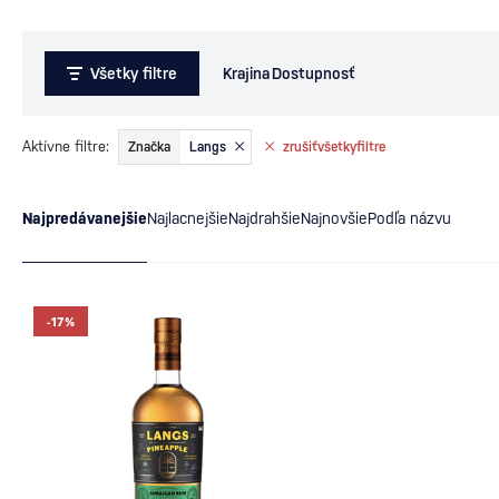
Všetky filtre
Krajina
Dostupnosť
Aktívne filtre:
Značka
Langs
zrušiť
všetky
filtre
Najpredávanejšie
Najlacnejšie
Najdrahšie
Najnovšie
Podľa názvu
-17%