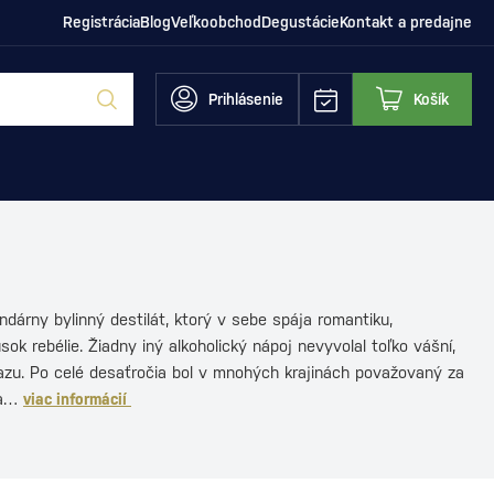
Registrácia
Blog
Veľkoobchod
Degustácie
Kontakt a predajne
Prihlásenie
Košík
ndárny bylinný destilát, ktorý v sebe spája romantiku,
sok rebélie. Žiadny iný alkoholický nápoj nevyvolal toľko vášní,
azu. Po celé desaťročia bol v mnohých krajinách považovaný za
 a…
viac informácií