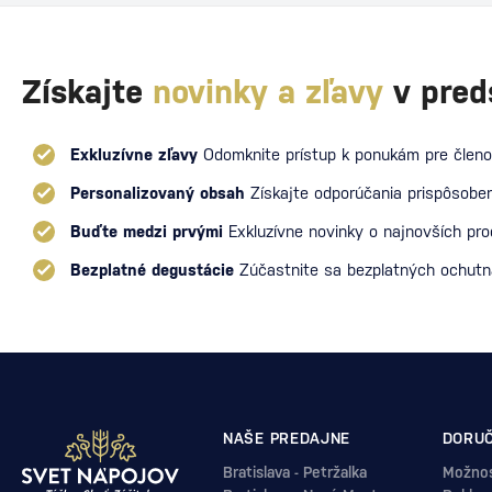
Získajte
novinky a zľavy
v pred
Exkluzívne zľavy
Odomknite prístup k ponukám pre členo
Personalizovaný obsah
Získajte odporúčania prispôsoben
Buďte medzi prvými
Exkluzívne novinky o najnovších pr
Bezplatné degustácie
Zúčastnite sa bezplatných ochut
NAŠE PREDAJNE
DORUČ
Bratislava - Petržalka
Možnos