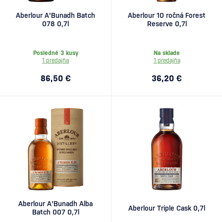
Aberlour A'Bunadh Batch
Aberlour 10 ročná Forest
078 0,7l
Reserve 0,7l
Posledné 3 kusy
Na sklade
1 predajňa
1 predajňa
86,50 €
36,20 €
Aberlour A'Bunadh Alba
Aberlour Triple Cask 0,7l
Batch 007 0,7l