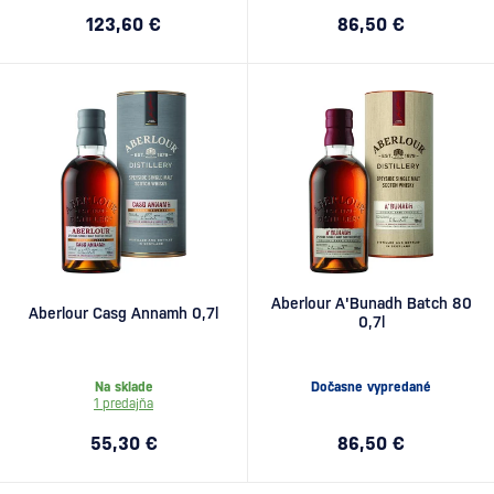
123,60 €
86,50 €
Aberlour A'Bunadh Batch 80
Aberlour Casg Annamh 0,7l
0,7l
Na sklade
Dočasne vypredané
1 predajňa
55,30 €
86,50 €