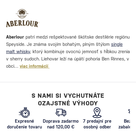
Aberlour
patrí medzi rešpektované škótske destilérie regiónu
Speyside. Je známa svojím bohatým, plným štýlom
single
malt whisky
, ktorý kombinuje ovocnú jemnosť s hĺbkou zrenia
v sherry sudoch. Liehovar leží na úpätí pohoria Ben Rinnes, v
obci…
viac informácií
S NAMI SI VYCHUTNÁTE
OZAJSTNÉ VÝHODY
Expresné
Doprava zadarmo
7 predajní pre
Bezpe
doručenie tovaru
nad 120,00 €
osobný odber
zabalený
proti poš