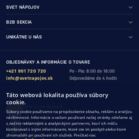
SVET NÁPOJOV
B2B SEKCIA
UNIKÁTNE U NÁS
OBJEDNÁVKY A INFORMÁCIE O TOVARE
+421 901 720 720
Po - Pia: 8:00 do 16:00
info@svetnapojov.sk
Odpovedáme do 4 hodín
Táto webová lokalita používa súbory
ZÁRUKA KVALITY A VAŠEJ SPOKOJNOSTI
cookie.
99%
(11 978 RECENZIÍ)
Súbory cookie používame na prispôsobenie obsahu, reklám a analýzu
zákazníkov odporúča nákup v našom obchode
návštevnosti. Informácie o vašom používaní našej stránky zdieľame aj
s našimi reklamnými a analytickými partnermi, ktorí ich môžu
SHOP ROKU 2024
kombinovať s inými informáciami, ktoré ste im poskytli alebo ktoré
10. rok po sebe
sme získali ocenenie od Heureka
zhromaždili pri používaní ich služieb.
Prečítať viac