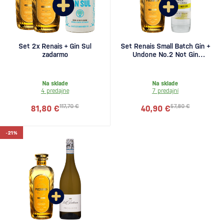
Set 2x Renais + Gin Sul
Set Renais Small Batch Gin +
zadarmo
Undone No.2 Not Gin
zadarmo
Na sklade
Na sklade
4 predajne
7 predajní
117,70 €
57,80 €
81,80 €
40,90 €
-21%