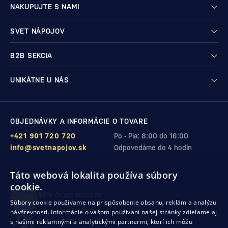
NAKUPUJTE S NAMI
SVET NÁPOJOV
B2B SEKCIA
UNIKÁTNE U NÁS
OBJEDNÁVKY A INFORMÁCIE O TOVARE
+421 901 720 720
Po - Pia: 8:00 do 16:00
info@svetnapojov.sk
Odpovedáme do 4 hodín
Táto webová lokalita používa súbory
ZÁRUKA KVALITY A VAŠEJ SPOKOJNOSTI
cookie.
99%
(11 978 RECENZIÍ)
Súbory cookie používame na prispôsobenie obsahu, reklám a analýzu
zákazníkov odporúča nákup v našom obchode
návštevnosti. Informácie o vašom používaní našej stránky zdieľame aj
s našimi reklamnými a analytickými partnermi, ktorí ich môžu
SHOP ROKU 2024