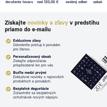
doručenie tovaru
nad 120,00 €
osobný odber
zabalený
proti poš
Získajte
novinky a zľavy
v predstihu
priamo do e-mailu
Exkluzívne zľavy
Odomknite prístup k ponukám
pre členov.
Personalizovaný obsah
Získajte odporúčania
prispôsobené len pre vás.
Buďte medzi prvými
Exkluzívne novinky o najnovších
produktoch a ponukách.
Bezplatné degustácie
Zúčastnite sa bezplatných
ochutnávok nových nápojov