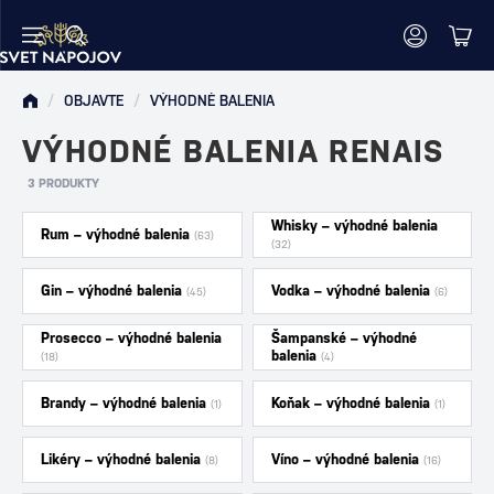
/
OBJAVTE
/
VÝHODNÉ BALENIA
VÝHODNÉ BALENIA RENAIS
3 PRODUKTY
Whisky – výhodné balenia
Rum – výhodné balenia
(63)
(32)
Gin – výhodné balenia
Vodka – výhodné balenia
(45)
(6)
Prosecco – výhodné balenia
Šampanské – výhodné
balenia
(18)
(4)
Brandy – výhodné balenia
Koňak – výhodné balenia
(1)
(1)
Likéry – výhodné balenia
Víno – výhodné balenia
(8)
(16)