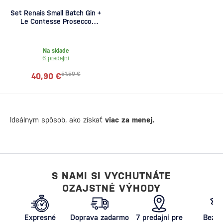
Set Renais Small Batch Gin +
Le Contesse Prosecco
zadarmo
Na sklade
6 predajní
51,50 €
40,90 €
Ideálnym spôsob, ako získať
viac za menej.
S NAMI SI VYCHUTNÁTE
OZAJSTNÉ VÝHODY
Expresné
Doprava zadarmo
7 predajní pre
Bezpe