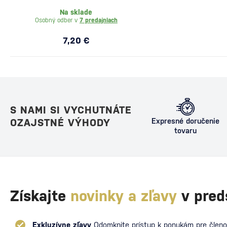
Na sklade
Osobný odber v
7 predajniach
7,20 €
S NAMI SI VYCHUTNÁTE
OZAJSTNÉ VÝHODY
Expresné doručenie
tovaru
Získajte
novinky a zľavy
v pred
Exkluzívne zľavy
Odomknite prístup k ponukám pre členo