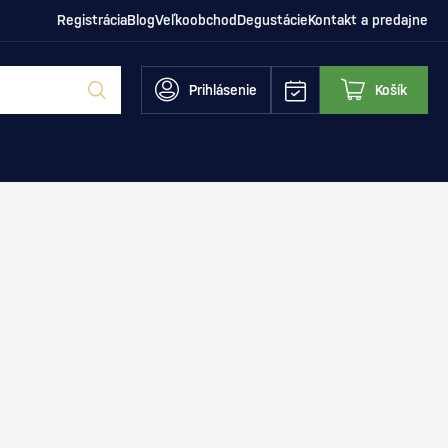
Registrácia
Blog
Veľkoobchod
Degustácie
Kontakt a predajne
Prihlásenie
Košík