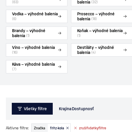
balenia
(63)
(32)
Vodka – výhodné balenia
Prosecco – výhodné
balenia
(6)
(18)
Brandy – výhodné
Koňak – výhodné balenia
balenia
(1)
(1)
Víno – výhodné balenia
Destiláty – výhodné
balenia
(16)
(4)
Káva – výhodné balenia
(7)
Všetky filtre
Krajina
Dostupnosť
Aktívne filtre:
Značka
fritz-kola
zrušiť
všetky
filtre