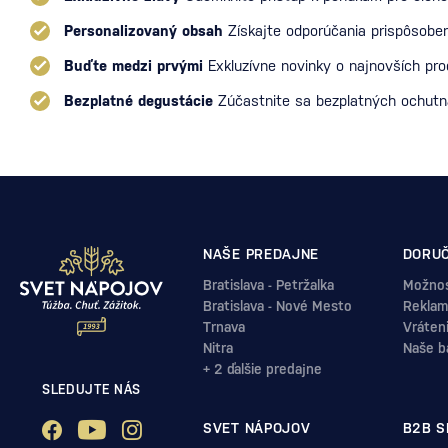
Personalizovaný obsah
Získajte odporúčania prispôsoben
Buďte medzi prvými
Exkluzívne novinky o najnovších pr
Bezplatné degustácie
Zúčastnite sa bezplatných ochut
NAŠE PREDAJNE
DORUČ
Bratislava - Petržalka
Možnos
Bratislava - Nové Mesto
Reklam
Trnava
Vráten
Nitra
Naše b
+ 2 ďalšie predajne
SLEDUJTE NÁS
SVET NÁPOJOV
B2B S