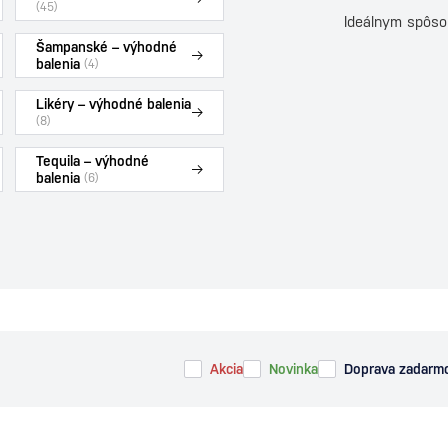
(45)
Ideálnym spôso
Šampanské – výhodné
balenia
(4)
Likéry – výhodné balenia
(8)
Tequila – výhodné
balenia
(6)
Akcia
Novinka
Doprava zadarm