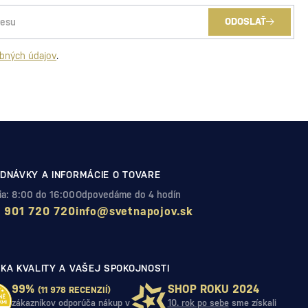
ODOSLAŤ
bných údajov
.
DNÁVKY A INFORMÁCIE O TOVARE
Pia: 8:00 do 16:00
Odpovedáme do 4 hodín
 901 720 720
info@svetnapojov.sk
KA KVALITY A VAŠEJ SPOKOJNOSTI
99%
SHOP ROKU 2024
(11 978 RECENZIÍ)
zákazníkov odporúča nákup v
10. rok po sebe
sme získali