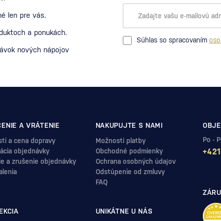
é len pre vás.
oduktoch a ponukách.
Súhlas so spracovaním
oso
návok nových nápojov
ENIE A VRÁTENIE
NAKUPUJTE S NAMI
OBJE
Po - 
ti a cena dopravy
Možnosti platby
ácia objednávky
Obchodné podmienky
+421
ie a zrušenie objednávky
Ochrana osobných údajov
alenia
Odstúpenie od zmluvy
FAQ
ZÁRU
EKCIA
UNIKÁTNE U NÁS