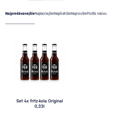
Najpredávanejšie
Najlacnejšie
Najdrahšie
Najnovšie
Podľa názvu
Set 4x fritz-kola Original
0,33l