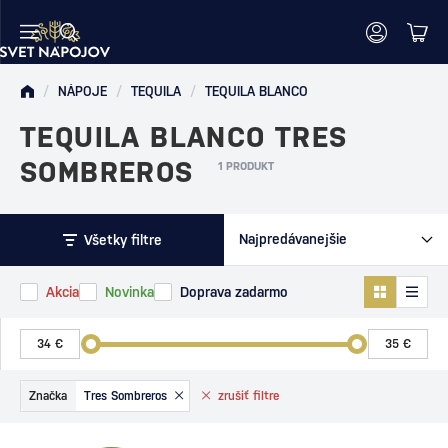
/
NÁPOJE
/
TEQUILA
/
TEQUILA BLANCO
TEQUILA BLANCO TRES
SOMBREROS
1 PRODUKT
Všetky filtre
Akcia
Novinka
Doprava zadarmo
Značka
Tres Sombreros
zrušiť
filtre