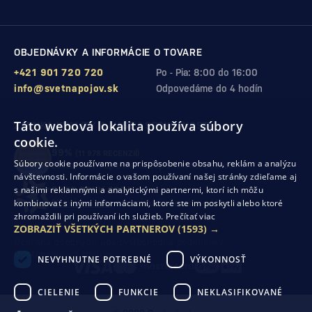
OBJEDNÁVKY A INFORMÁCIE O TOVARE
+421 901 720 720
Po - Pia: 8:00 do 16:00
info@svetnapojov.sk
Odpovedáme do 4 hodín
Táto webová lokalita používa súbory
ZÁRUKA KVALITY A VAŠEJ SPOKOJNOSTI
cookie.
99%
(11 978 RECENZIÍ)
Súbory cookie používame na prispôsobenie obsahu, reklám a analýzu
zákazníkov odporúča nákup v našom obchode
návštevnosti. Informácie o vašom používaní našej stránky zdieľame aj
s našimi reklamnými a analytickými partnermi, ktorí ich môžu
SHOP ROKU 2024
kombinovať s inými informáciami, ktoré ste im poskytli alebo ktoré
10. rok po sebe
sme získali ocenenie od Heureka
zhromaždili pri používaní ich služieb.
Prečítať viac
ZOBRAZIŤ VŠETKÝCH PARTNEROV
(1593) →
Ochrana osobných údajov
Obchodné podmienky
Odstúpenie od zmluvy
NEVYHNUTNE POTREBNÉ
VÝKONNOSŤ
CIELENIE
FUNKCIE
NEKLASIFIKOVANÉ