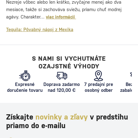
Nezreje vôbec alebo len krátko, zvyčajne menej ako dva
mesiace, takže si zachováva sviežu, priamu chuť modrej
agávy. Charakter…
viac informácií
Tequila: Pôvabný nápoj z Mexika
S NAMI SI VYCHUTNÁTE
OZAJSTNÉ VÝHODY
Expresné
Doprava zadarmo
7 predajní pre
Bezpe
doručenie tovaru
nad 120,00 €
osobný odber
zabalený
proti poš
Získajte
novinky a zľavy
v predstihu
priamo do e-mailu