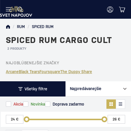
/
RUM
/
SPICED RUM
SPICED RUM CARGO CULT
2 PRODUKTY
NAJOBLÚBENEJŠIE ZNAČKY
Arcane
Black Tears
Foursquare
The Duppy Share
Všetky filtre
Akcia
Novinka
Doprava zadarmo