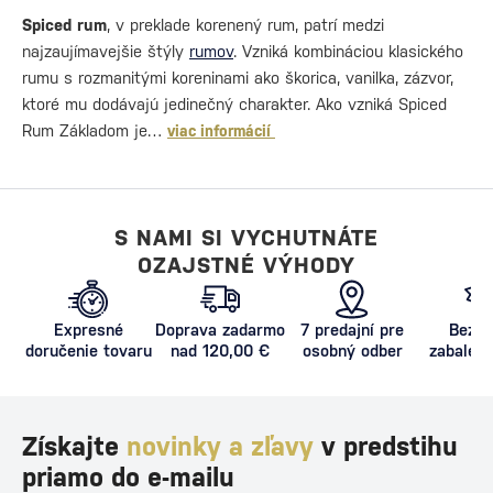
Spiced rum
, v preklade korenený rum, patrí medzi
najzaujímavejšie štýly
rumov
. Vzniká kombináciou klasického
rumu s rozmanitými koreninami ako škorica, vanilka, zázvor,
ktoré mu dodávajú jedinečný charakter. Ako vzniká Spiced
Rum Základom je…
viac informácií
S NAMI SI VYCHUTNÁTE
OZAJSTNÉ VÝHODY
Expresné
Doprava zadarmo
7 predajní pre
Bezpe
doručenie tovaru
nad 120,00 €
osobný odber
zabalený
proti poš
Získajte
novinky a zľavy
v predstihu
priamo do e-mailu