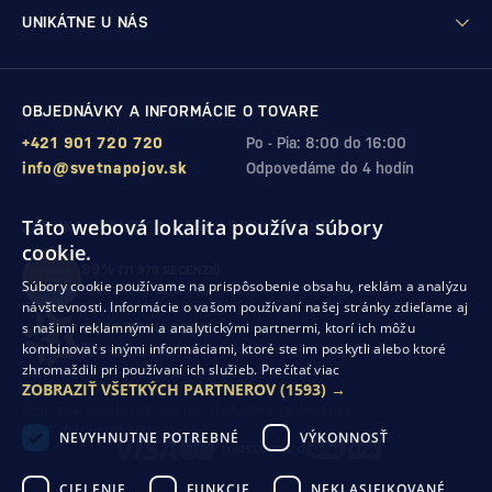
UNIKÁTNE U NÁS
OBJEDNÁVKY A INFORMÁCIE O TOVARE
+421 901 720 720
Po - Pia: 8:00 do 16:00
info@svetnapojov.sk
Odpovedáme do 4 hodín
Táto webová lokalita používa súbory
ZÁRUKA KVALITY A VAŠEJ SPOKOJNOSTI
cookie.
99%
(11 978 RECENZIÍ)
Súbory cookie používame na prispôsobenie obsahu, reklám a analýzu
zákazníkov odporúča nákup v našom obchode
návštevnosti. Informácie o vašom používaní našej stránky zdieľame aj
s našimi reklamnými a analytickými partnermi, ktorí ich môžu
SHOP ROKU 2024
kombinovať s inými informáciami, ktoré ste im poskytli alebo ktoré
10. rok po sebe
sme získali ocenenie od Heureka
zhromaždili pri používaní ich služieb.
Prečítať viac
ZOBRAZIŤ VŠETKÝCH PARTNEROV
(1593) →
Ochrana osobných údajov
Obchodné podmienky
Odstúpenie od zmluvy
NEVYHNUTNE POTREBNÉ
VÝKONNOSŤ
CIELENIE
FUNKCIE
NEKLASIFIKOVANÉ