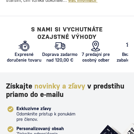
starším, čím vzniká dokonale…
viac informácií
S NAMI SI VYCHUTNÁTE
OZAJSTNÉ VÝHODY
Expresné
Doprava zadarmo
7 predajní pre
Bezpe
doručenie tovaru
nad 120,00 €
osobný odber
zabalený
proti poš
Získajte
novinky a zľavy
v predstihu
priamo do e-mailu
Exkluzívne zľavy
Odomknite prístup k ponukám
pre členov.
Personalizovaný obsah
Získajte odporúčania