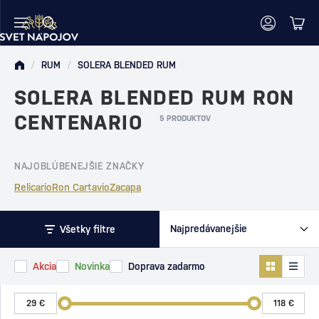
/
RUM
/
SOLERA BLENDED RUM
SOLERA BLENDED RUM RON
CENTENARIO
5 PRODUKTOV
NAJOBLÚBENEJŠIE ZNAČKY
Relicario
Ron Cartavio
Zacapa
Všetky filtre
Akcia
Novinka
Doprava zadarmo