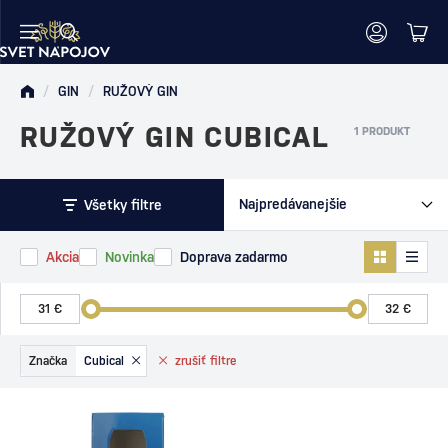
/
GIN
/
RUŽOVÝ GIN
RUŽOVÝ GIN CUBICAL
1 PRODUKT
Všetky filtre
Akcia
Novinka
Doprava zadarmo
Značka
Cubical
zrušiť
filtre