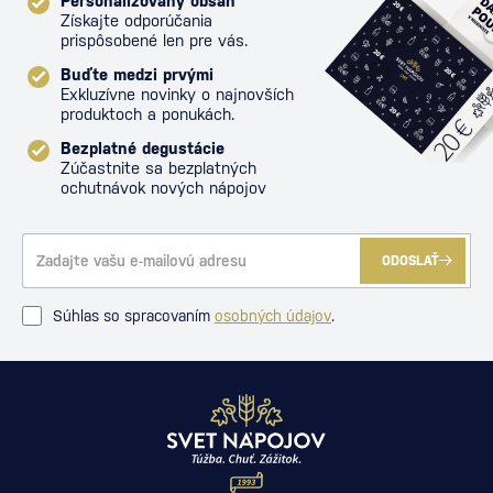
Personalizovaný obsah
Získajte odporúčania
prispôsobené len pre vás.
Buďte medzi prvými
Exkluzívne novinky o najnovších
produktoch a ponukách.
Bezplatné degustácie
Zúčastnite sa bezplatných
ochutnávok nových nápojov
ODOSLAŤ
Súhlas so spracovaním
osobných údajov
.