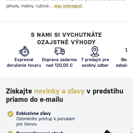
jahody, maliny, ružové…
viac informácií
S NAMI SI VYCHUTNÁTE
OZAJSTNÉ VÝHODY
Expresné
Doprava zadarmo
7 predajní pre
Bezpe
doručenie tovaru
nad 120,00 €
osobný odber
zabalený
proti poš
Získajte
novinky a zľavy
v predstihu
priamo do e-mailu
Exkluzívne zľavy
Odomknite prístup k ponukám
pre členov.