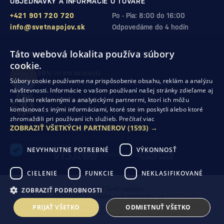
OBJEDNÁVKY A INFORMÁCIE O TOVARE
+421 901 720 720
Po - Pia: 8:00 do 16:00
info@svetnapojov.sk
Odpovedáme do 4 hodín
Táto webová lokalita používa súbory
ZÁRUKA KVALITY A VAŠEJ SPOKOJNOSTI
cookie.
99%
(11 978 RECENZIÍ)
Súbory cookie používame na prispôsobenie obsahu, reklám a analýzu
zákazníkov odporúča nákup v našom obchode
návštevnosti. Informácie o vašom používaní našej stránky zdieľame aj
s našimi reklamnými a analytickými partnermi, ktorí ich môžu
SHOP ROKU 2024
kombinovať s inými informáciami, ktoré ste im poskytli alebo ktoré
10. rok po sebe
sme získali ocenenie od Heureka
zhromaždili pri používaní ich služieb.
Prečítať viac
ZOBRAZIŤ VŠETKÝCH PARTNEROV
(1593) →
Ochrana osobných údajov
Obchodné podmienky
Odstúpenie od zmluvy
NEVYHNUTNE POTREBNÉ
VÝKONNOSŤ
CIELENIE
FUNKCIE
NEKLASIFIKOVANÉ
© 2026 Svet nápojov
ZOBRAZIŤ PODROBNOSTI
Tvorba výkonných internetových obchodov od
RIESENIA
PRIJAŤ VŠETKO
ODMIETNUŤ VŠETKO
Táto stránka je chránená pomocou reCAPTCHA a uplatňujú sa
Pravidlá ochrany
osobných údajov
spoločnosti Google a ich
Zmluvné podmienky
.