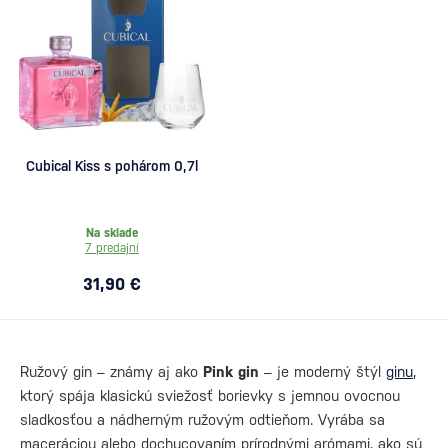
Cubical Kiss s pohárom 0,7l
Na sklade
7 predajní
31,90 €
Ružový gin – známy aj ako
Pink gin
– je moderný štýl
ginu
,
ktorý spája klasickú sviežosť borievky s jemnou ovocnou
sladkosťou a nádherným ružovým odtieňom. Vyrába sa
maceráciou alebo dochucovaním prírodnými arómami, ako sú